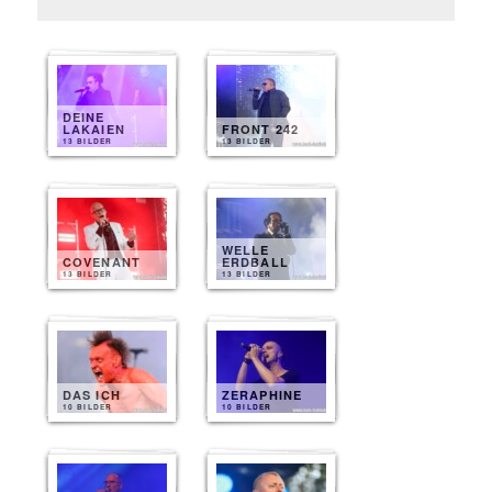
DEINE
LAKAIEN
FRONT 242
13 BILDER
13 BILDER
WELLE
COVENANT
ERDBALL
13 BILDER
13 BILDER
DAS ICH
ZERAPHINE
10 BILDER
10 BILDER