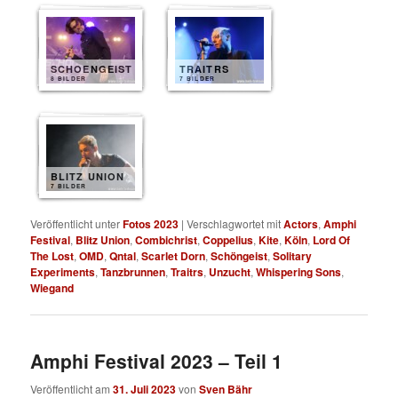
SCHOENGEIST
TRAITRS
8 BILDER
7 BILDER
BLITZ UNION
7 BILDER
Veröffentlicht unter
Fotos 2023
|
Verschlagwortet mit
Actors
,
Amphi
Festival
,
Blitz Union
,
Combichrist
,
Coppelius
,
Kite
,
Köln
,
Lord Of
The Lost
,
OMD
,
Qntal
,
Scarlet Dorn
,
Schöngeist
,
Solitary
Experiments
,
Tanzbrunnen
,
Traitrs
,
Unzucht
,
Whispering Sons
,
Wiegand
Amphi Festival 2023 – Teil 1
Veröffentlicht am
31. Juli 2023
von
Sven Bähr