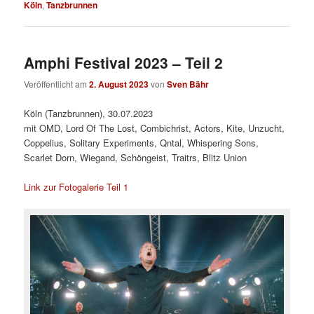
Köln
,
Tanzbrunnen
Amphi Festival 2023 – Teil 2
Veröffentlicht am
2. August 2023
von
Sven Bähr
Köln (Tanzbrunnen), 30.07.2023
mit OMD, Lord Of The Lost, Combichrist, Actors, Kite, Unzucht,
Coppelius, Solitary Experiments, Qntal, Whispering Sons,
Scarlet Dorn, Wiegand, Schöngeist, Traitrs, Blitz Union
Link zur Fotogalerie Teil 1