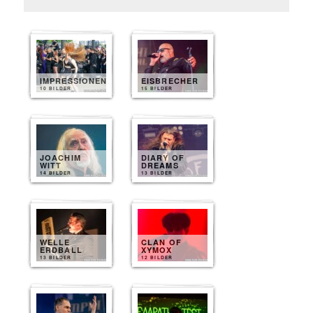
IMPRESSIONEN
EISBRECHER
10 BILDER
15 BILDER
JOACHIM
DIARY OF
WITT
DREAMS
14 BILDER
13 BILDER
WELLE
CLAN OF
ERDBALL
XYMOX
13 BILDER
12 BILDER