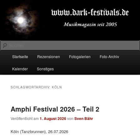
Zum
Zum
Musikmagazin seit 2005
primären
sekundären
Inhalt
Inhalt
springen
springen
DARK-FESTIVALS.DE
Suchen
Hauptmenü
Startseite
Rezensionen
Fotogalerien
Foto-Archiv
Kalender
Sonstiges
SCHLAGWORTARCHIV:
KÖLN
Amphi Festival 2026 – Teil 2
Veröffentlicht am
1. August 2026
von
Sven Bähr
Köln (Tanzbrunnen), 26.07.2026