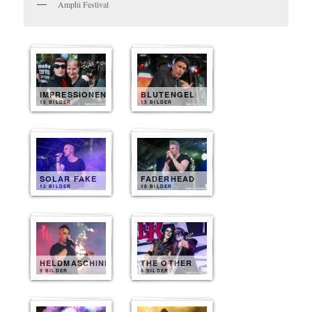
Amphi Festival
IMPRESSIONEN
BLUTENGEL
15 BILDER
13 BILDER
SOLAR FAKE
FADERHEAD
12 BILDER
10 BILDER
HELDMASCHINE
THE OTHER
9 BILDER
8 BILDER