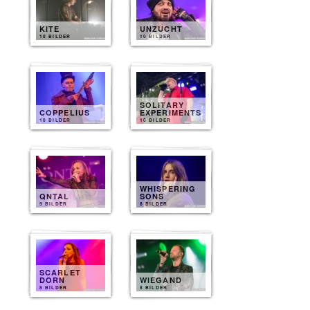
KITE
UNZUCHT
10 BILDER
10 BILDER
SOLITARY
COPPELIUS
EXPERIMENTS
10 BILDER
10 BILDER
WHISPERING
QNTAL
SONS
9 BILDER
8 BILDER
SCARLET
DORN
WIEGAND
8 BILDER
8 BILDER