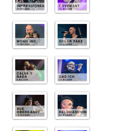
IMPRESSIONEN
COVENANT
12 BILDER
15 BILDER
MONO INC.
SOLAR FAKE
14 BILDER
13 BILDER
CALVA Y
NADA
DAS ICH
9 BILDER
12 BILDER
RUE
OBERKAMPF
HELDMASCHINE
12 BILDER
11 BILDER