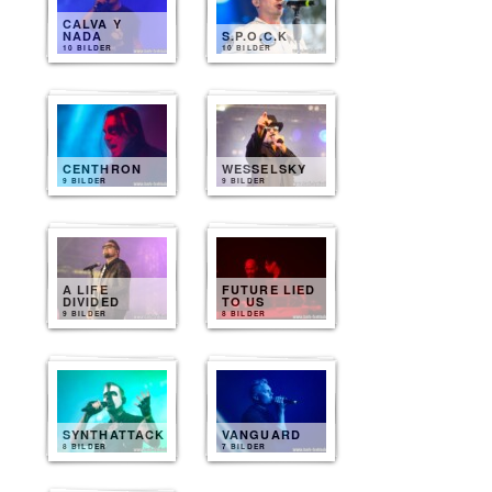
CALVA Y
NADA
S.P.O.C.K
10 BILDER
10 BILDER
CENTHRON
WESSELSKY
9 BILDER
9 BILDER
A LIFE
FUTURE LIED
DIVIDED
TO US
9 BILDER
8 BILDER
SYNTHATTACK
VANGUARD
8 BILDER
7 BILDER