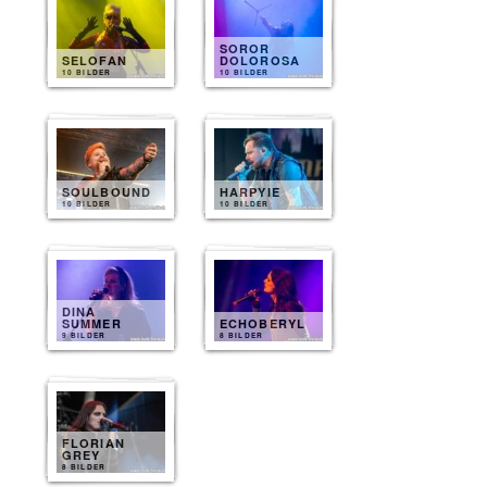
SOROR
SELOFAN
DOLOROSA
10 BILDER
10 BILDER
SOULBOUND
HARPYIE
10 BILDER
10 BILDER
DINA
SUMMER
ECHOBERYL
9 BILDER
8 BILDER
FLORIAN
GREY
8 BILDER