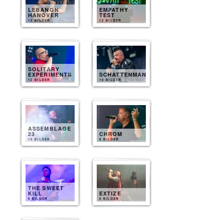
LEBANON
EMPATHY
HANOVER
TEST
12 BILDER
12 BILDER
SOLITARY
EXPERIMENTS
SCHATTENMANN
12 BILDER
10 BILDER
ASSEMBLAGE
23
CHROM
10 BILDER
8 BILDER
THE SWEET
KILL
EXTIZE
8 BILDER
8 BILDER