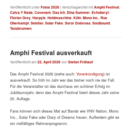
Veröffentlicht unter
Fotos 2026
|
Verschlagwortet mit
Amphi Festival
,
Calva Y Nada
,
Covenant
,
Das Ich
,
Dina Summer
,
Echoberyl
,
Florian Grey
,
Harpyie
,
Heldmaschine
,
Köln
,
Mono Inc.
,
Rue
Oberkampf
,
Selofan
,
Solar Fake
,
Soror Dolorosa
,
Soulbound
,
Tanzbrunnen
Amphi Festival ausverkauft
Veröffentlicht am
22. April 2026
von
Stefan Frühauf
Das Amphi Festival 2026 (siehe auch:
Vorankündigung
) ist
ausverkauft. So früh im Jahr war das bisher noch nie der Fall.
Für die Veranstalter ist das durchaus ein schöner Erfolg im
Jubiläumsjahr, denn das Amphi Festival feiert dieses Jahr seine
20. Auflage.
Fans können sich dieses Mal auf Bands wie VNV Nation, Mono
Inc., Solar Fake oder Diary of Dreams freuen. Außerdem gibt es
ein vielfältiges Rahmenprogramm.