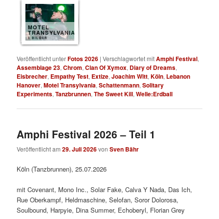
MOTEL
TRANSYLVANIA
8 BILDER
Veröffentlicht unter
Fotos 2026
|
Verschlagwortet mit
Amphi Festival
,
Assemblage 23
,
Chrom
,
Clan Of Xymox
,
Diary of Dreams
,
Eisbrecher
,
Empathy Test
,
Extize
,
Joachim Witt
,
Köln
,
Lebanon
Hanover
,
Motel Transylvania
,
Schattenmann
,
Solitary
Experiments
,
Tanzbrunnen
,
The Sweet Kill
,
Welle:Erdball
Amphi Festival 2026 – Teil 1
Veröffentlicht am
29. Juli 2026
von
Sven Bähr
Köln (Tanzbrunnen), 25.07.2026
mit Covenant, Mono Inc., Solar Fake, Calva Y Nada, Das Ich,
Rue Oberkampf, Heldmaschine, Selofan, Soror Dolorosa,
Soulbound, Harpyie, Dina Summer, Echoberyl, Florian Grey