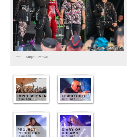
Amphi Festival
IMPRESSIONEN
EISBRECHER
15 BILDER
15 BILDER
PROJECT
DIARY OF
PITCHFORK
DREAMS
13 BILDER
12 BILDER