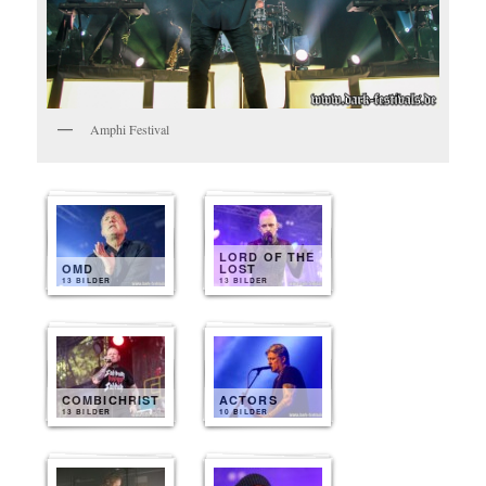
Amphi Festival
LORD OF THE
OMD
LOST
13 BILDER
13 BILDER
COMBICHRIST
ACTORS
13 BILDER
10 BILDER