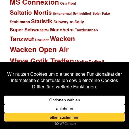
MS Connexion
Ost+Front
Saltatio Mortis
Solar Fake
Schlachthof
Schandmaul
Statistik
Stahlmann
Subway to Sally
Super Schwarzes Mannheim
Tanzbrunnen
Wacken
Tanzwut
Unzucht
Wacken Open Air
Wave Gotik Treffen
Welle:Erdball
Wiesbaden
Xandria
Impressum
Datenschutzerklärung
Stolz präsentiert von WordPress