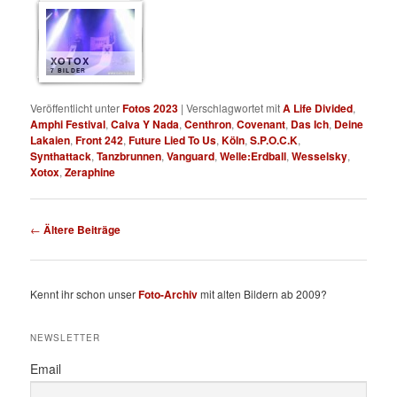
XOTOX
7 BILDER
Veröffentlicht unter
Fotos 2023
|
Verschlagwortet mit
A Life Divided
,
Amphi Festival
,
Calva Y Nada
,
Centhron
,
Covenant
,
Das Ich
,
Deine
Lakaien
,
Front 242
,
Future Lied To Us
,
Köln
,
S.P.O.C.K
,
Synthattack
,
Tanzbrunnen
,
Vanguard
,
Welle:Erdball
,
Wesselsky
,
Xotox
,
Zeraphine
Beitragsnavigation
←
Ältere Beiträge
Kennt ihr schon unser
Foto-Archiv
mit alten Bildern ab 2009?
NEWSLETTER
Email