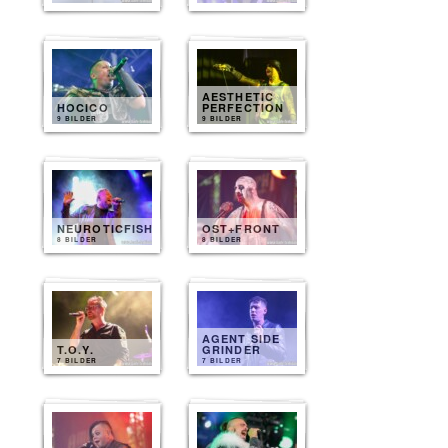
AESTHETIC
HOCICO
PERFECTION
9 BILDER
9 BILDER
NEUROTICFISH
OST+FRONT
8 BILDER
8 BILDER
AGENT SIDE
T.O.Y.
GRINDER
7 BILDER
7 BILDER