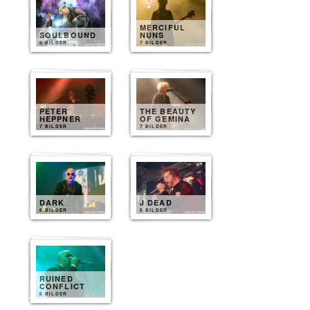
MERCIFUL
SOULBOUND
NUNS
8 BILDER
7 BILDER
PETER
THE BEAUTY
HEPPNER
OF GEMINA
7 BILDER
7 BILDER
DARK
J DEAD
6 BILDER
6 BILDER
RUINED
CONFLICT
6 BILDER