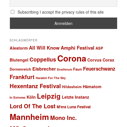
Subscribing I accept the privacy rules of this site
SCHLAGWÖRTER
All Will Know
Amphi Festival
Alestorm
ASP
Corona
Coppelius
Blutengel
Corvus Corax
Feuerschwanz
Eisbrecher
Faun
Dornenreich
Ensiferum
Frankfurt
Harakiri For The Sky
Hexentanz Festival
Hämatom
Hildesheim
Leipzig
Köln
Letzte Instanz
In Extremo
Lord Of The Lost
M'era Luna Festival
Mannheim
Mono Inc.