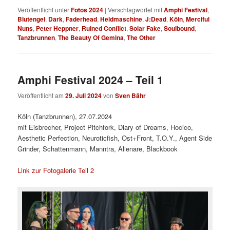
Veröffentlicht unter
Fotos 2024
|
Verschlagwortet mit
Amphi Festival
,
Blutengel
,
Dark
,
Faderhead
,
Heldmaschine
,
J:Dead
,
Köln
,
Merciful
Nuns
,
Peter Heppner
,
Ruined Conflict
,
Solar Fake
,
Soulbound
,
Tanzbrunnen
,
The Beauty Of Gemina
,
The Other
Amphi Festival 2024 – Teil 1
Veröffentlicht am
29. Juli 2024
von
Sven Bähr
Köln (Tanzbrunnen), 27.07.2024
mit Eisbrecher, Project Pitchfork, Diary of Dreams, Hocico,
Aesthetic Perfection, Neuroticfish, Ost+Front, T.O.Y., Agent Side
Grinder, Schattenmann, Manntra, Alienare, Blackbook
Link zur Fotogalerie Teil 2