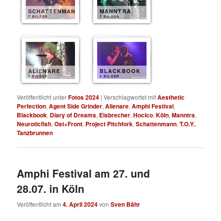
SCHATTENMANN
MANNTRA
7 BILDER
7 BILDER
ALIENARE
BLACKBOOK
6 BILDER
6 BILDER
Veröffentlicht unter
Fotos 2024
|
Verschlagwortet mit
Aesthetic
Perfection
,
Agent Side Grinder
,
Alienare
,
Amphi Festival
,
Blackbook
,
Diary of Dreams
,
Eisbrecher
,
Hocico
,
Köln
,
Manntra
,
Neuroticfish
,
Ost+Front
,
Project Pitchfork
,
Schattenmann
,
T.O.Y.
,
Tanzbrunnen
Amphi Festival am 27. und
28.07. in Köln
Veröffentlicht am
4. April 2024
von
Sven Bähr