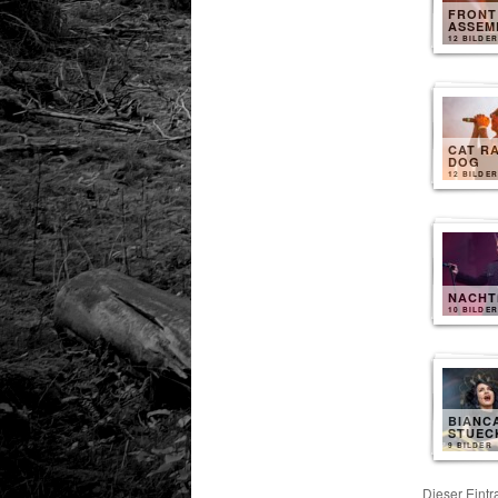
FRONT
ASSEM
12 BILDER
CAT R
DOG
12 BILDER
NACH
10 BILDER
BIANC
STUEC
9 BILDER
Dieser Eint