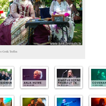
e Gotik Treffen
EINSTUERZENDE
SSIONEN
ANJA HUWE
NEUBAUTEN
COVENA
15 BILDER
14 BILDER
13 BILDER