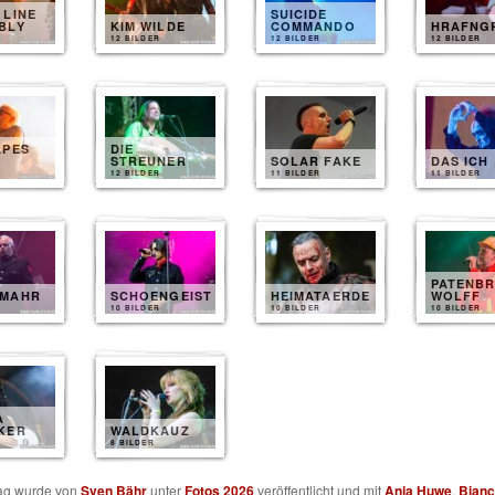
 LINE
SUICIDE
BLY
KIM WILDE
COMMANDO
HRAFNG
12 BILDER
12 BILDER
12 BILDER
APES
DIE
STREUNER
SOLAR FAKE
DAS ICH
12 BILDER
11 BILDER
11 BILDER
PATENBR
TMAHR
SCHOENGEIST
HEIMATAERDE
WOLFF
10 BILDER
10 BILDER
10 BILDER
A
KER
WALDKAUZ
8 BILDER
rag wurde von
Sven Bähr
unter
Fotos 2026
veröffentlicht und mit
Anja Huwe
,
Bianc