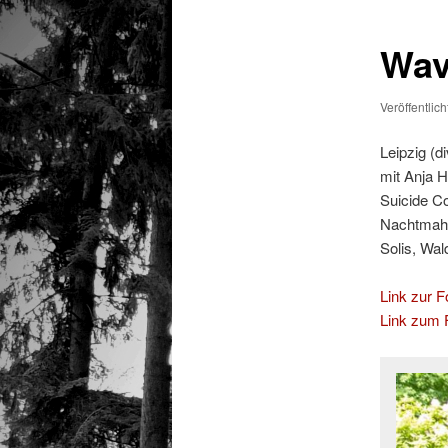
Wave
Veröffentlic
Leipzig (d
mit Anja 
Suicide C
Nachtmahr
Solis, Wa
Link zur Fo
Link zum F