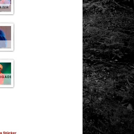
RIMR
IGADE
a Stücker
,