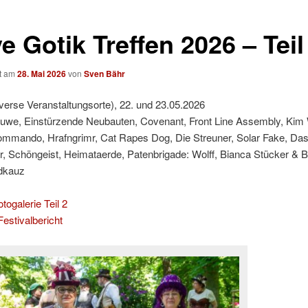
 Gotik Treffen 2026 – Teil
ht am
28. Mai 2026
von
Sven Bähr
iverse Veranstaltungsorte), 22. und 23.05.2026
Huwe, Einstürzende Neubauten, Covenant, Front Line Assembly, Kim 
ommando, Hrafngrimr, Cat Rapes Dog, Die Streuner, Solar Fake, Das
, Schöngeist, Heimataerde, Patenbrigade: Wolff, Bianca Stücker & 
ldkauz
togalerie Teil 2
estivalbericht