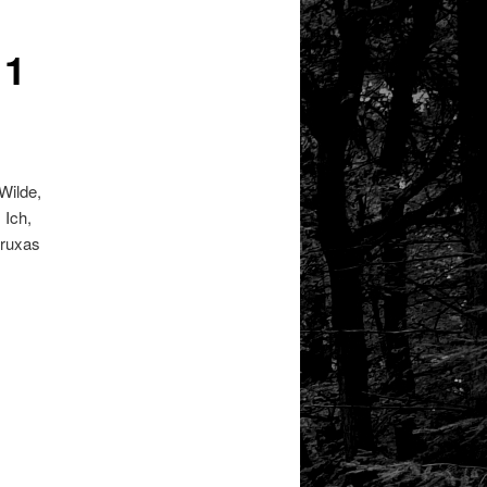
 1
Wilde,
 Ich,
Bruxas