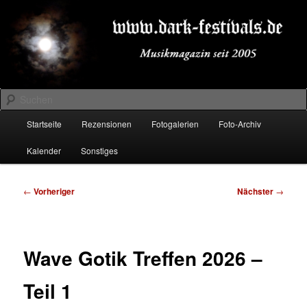
Zum
Musikmagazin seit 2005
primären
Inhalt
springen
DARK-FESTIVALS.DE
Suchen
Hauptmenü
Startseite
Rezensionen
Fotogalerien
Foto-Archiv
Kalender
Sonstiges
Beitragsnavigation
←
Vorheriger
Nächster
→
Wave Gotik Treffen 2026 –
Teil 1