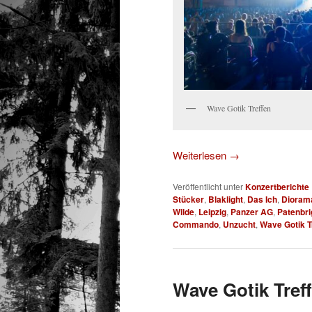
Wave Gotik Treffen
Weiterlesen
→
Veröffentlicht unter
Konzertberichte
Stücker
,
Blaklight
,
Das Ich
,
Dioram
Wilde
,
Leipzig
,
Panzer AG
,
Patenbri
Commando
,
Unzucht
,
Wave Gotik T
Wave Gotik Treff