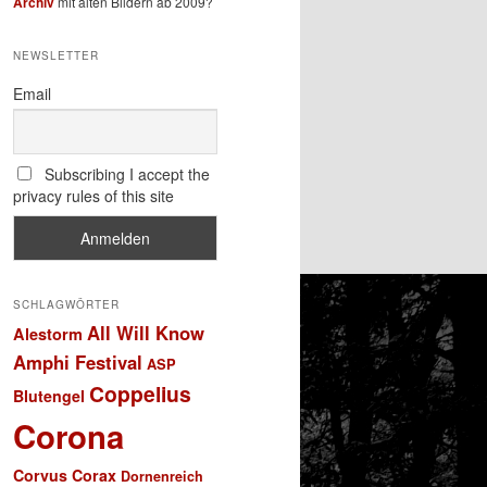
Archiv
mit alten Bildern ab 2009?
NEWSLETTER
Email
Subscribing I accept the
privacy rules of this site
SCHLAGWÖRTER
All Will Know
Alestorm
Amphi Festival
ASP
Coppelius
Blutengel
Corona
Corvus Corax
Dornenreich