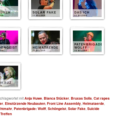
EUNER
SOLAR FAKE
DAS ICH
DER
11 BILDER
11 BILDER
PATENBRIGADE
OENGEIST
HEIMATAERDE
WOLFF
DER
10 BILDER
10 BILDER
DKAUZ
ER
chlagwortet mit
Anja Huwe
,
Bianca Stücker
,
Bruxas Solis
,
Cat rapes
er
,
Einstürzende Neubauten
,
Front Line Assembly
,
Heimataerde
,
htmahr
,
Patenbrigade: Wolff
,
Schöngeist
,
Solar Fake
,
Suicide
Treffen