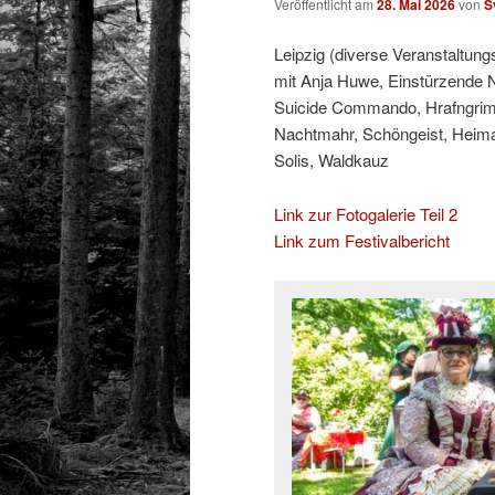
Veröffentlicht am
28. Mai 2026
von
S
Leipzig (diverse Veranstaltung
mit Anja Huwe, Einstürzende 
Suicide Commando, Hrafngrimr
Nachtmahr, Schöngeist, Heima
Solis, Waldkauz
Link zur Fotogalerie Teil 2
Link zum Festivalbericht