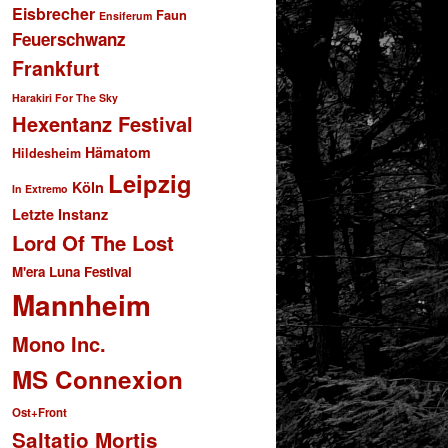
Eisbrecher
Faun
Ensiferum
Feuerschwanz
Frankfurt
Harakiri For The Sky
Hexentanz Festival
Hämatom
Hildesheim
Leipzig
Köln
In Extremo
Letzte Instanz
Lord Of The Lost
M'era Luna Festival
Mannheim
Mono Inc.
MS Connexion
Ost+Front
Saltatio Mortis