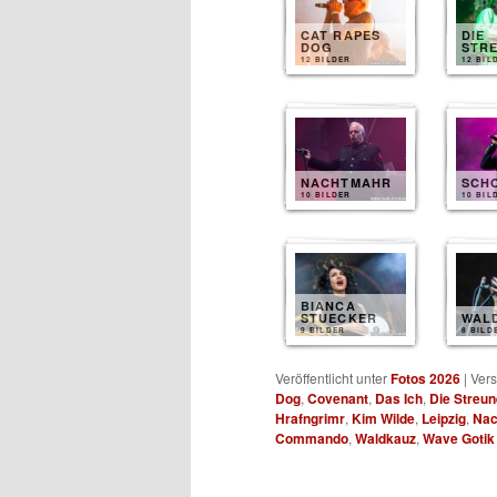
CAT RAPES
DIE
DOG
STR
12 BILDER
12 BIL
NACHTMAHR
SCH
10 BILDER
10 BIL
BIANCA
STUECKER
WAL
9 BILDER
8 BILD
Veröffentlicht unter
Fotos 2026
|
Vers
Dog
,
Covenant
,
Das Ich
,
Die Streun
Hrafngrimr
,
Kim Wilde
,
Leipzig
,
Nac
Commando
,
Waldkauz
,
Wave Gotik 