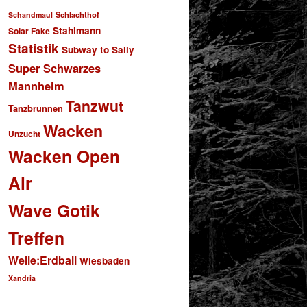
Schlachthof
Schandmaul
Stahlmann
Solar Fake
Statistik
Subway to Sally
Super Schwarzes
Mannheim
Tanzwut
Tanzbrunnen
Wacken
Unzucht
Wacken Open
Air
Wave Gotik
Treffen
Welle:Erdball
Wiesbaden
Xandria