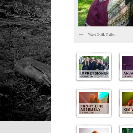
Wave Gotik Treffen
IMPRESSIONEN
ANJ
50 BILDER
15 BIL
FRONT LINE
ASSEMBLY
KIM 
12 BILDER
12 BIL