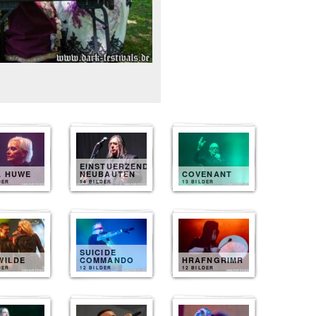
EINSTUERZENDE
A HUWE
NEUBAUTEN
COVENANT
DER
14 BILDER
13 BILDER
SUICIDE
WILDE
COMMANDO
HRAFNGRIMR
DER
12 BILDER
12 BILDER