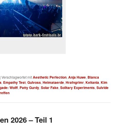
|
Verschlagwortet mit
Aesthetic Perfection
,
Anja Huwe
,
Bianca
a
,
Empathy Test
,
Gulvoss
,
Heimataerde
,
Hrafngrimr
,
Keltania
,
Kim
gade: Wolff
,
Patty Gurdy
,
Solar Fake
,
Solitary Experiments
,
Suivide
reffen
en 2026 – Teil 1