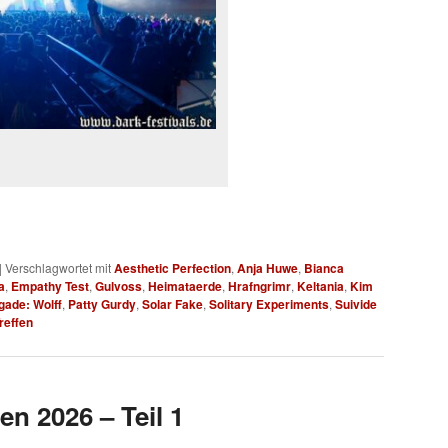
|
Verschlagwortet mit
Aesthetic Perfection
,
Anja Huwe
,
Bianca
a
,
Empathy Test
,
Gulvoss
,
Heimataerde
,
Hrafngrimr
,
Keltania
,
Kim
gade: Wolff
,
Patty Gurdy
,
Solar Fake
,
Solitary Experiments
,
Suivide
reffen
en 2026 – Teil 1