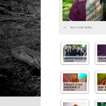
Wave Gotik Treffen
IMPRESSIONEN
ANJ
50 BILDER
15 BIL
FRONT LINE
ASSEMBLY
KIM 
12 BILDER
12 BIL