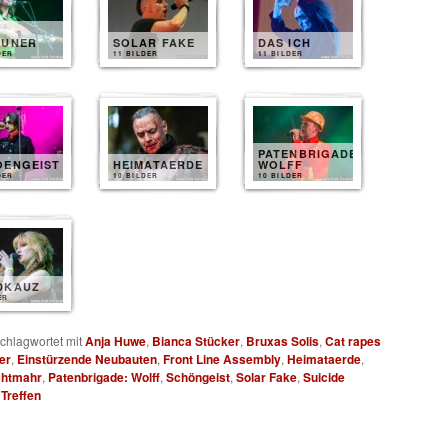
EUNER
SOLAR FAKE
DAS ICH
DER
11 BILDER
11 BILDER
PATENBRIGADE
OENGEIST
HEIMATAERDE
WOLFF
DER
10 BILDER
10 BILDER
DKAUZ
ER
chlagwortet mit
Anja Huwe
,
Bianca Stücker
,
Bruxas Solis
,
Cat rapes
er
,
Einstürzende Neubauten
,
Front Line Assembly
,
Heimataerde
,
htmahr
,
Patenbrigade: Wolff
,
Schöngeist
,
Solar Fake
,
Suicide
Treffen