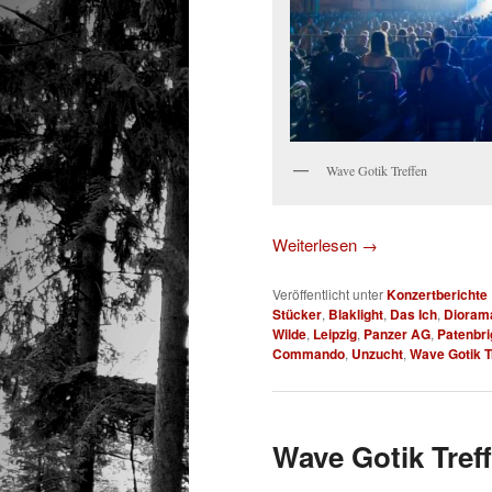
Wave Gotik Treffen
Weiterlesen
→
Veröffentlicht unter
Konzertberichte
Stücker
,
Blaklight
,
Das Ich
,
Dioram
Wilde
,
Leipzig
,
Panzer AG
,
Patenbri
Commando
,
Unzucht
,
Wave Gotik T
Wave Gotik Treff