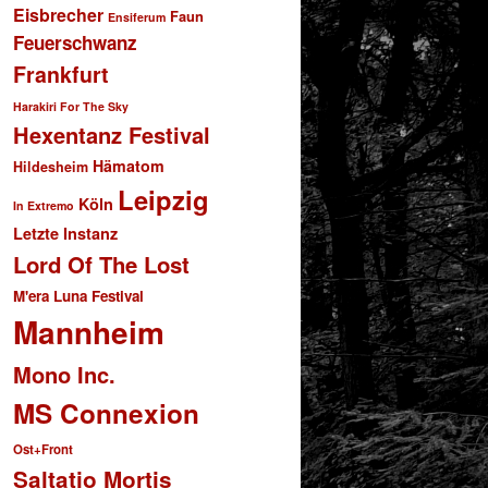
Eisbrecher
Faun
Ensiferum
Feuerschwanz
Frankfurt
Harakiri For The Sky
Hexentanz Festival
Hämatom
Hildesheim
Leipzig
Köln
In Extremo
Letzte Instanz
Lord Of The Lost
M'era Luna Festival
Mannheim
Mono Inc.
MS Connexion
Ost+Front
Saltatio Mortis