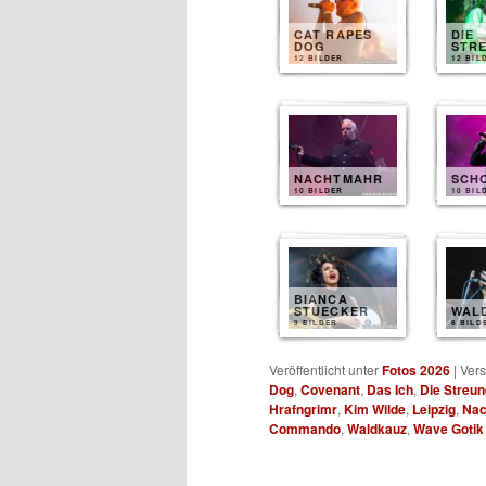
CAT RAPES
DIE
DOG
STR
12 BILDER
12 BIL
NACHTMAHR
SCH
10 BILDER
10 BIL
BIANCA
STUECKER
WAL
9 BILDER
8 BILD
Veröffentlicht unter
Fotos 2026
|
Vers
Dog
,
Covenant
,
Das Ich
,
Die Streun
Hrafngrimr
,
Kim Wilde
,
Leipzig
,
Nac
Commando
,
Waldkauz
,
Wave Gotik 