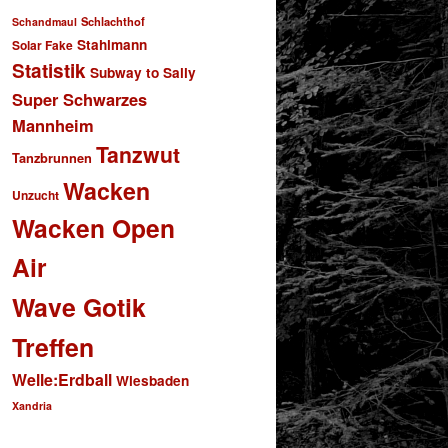
Schlachthof
Schandmaul
Stahlmann
Solar Fake
Statistik
Subway to Sally
Super Schwarzes
Mannheim
Tanzwut
Tanzbrunnen
Wacken
Unzucht
Wacken Open
Air
Wave Gotik
Treffen
Welle:Erdball
Wiesbaden
Xandria