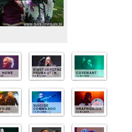
EINSTUERZENDE
A HUWE
NEUBAUTEN
COVENANT
DER
14 BILDER
13 BILDER
SUICIDE
WILDE
COMMANDO
HRAFNGRIMR
DER
12 BILDER
12 BILDER