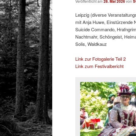
Veröffentlicht am
28. Mai 2026
von
S
Leipzig (diverse Veranstaltung
mit Anja Huwe, Einstürzende 
Suicide Commando, Hrafngrimr
Nachtmahr, Schöngeist, Heima
Solis, Waldkauz
Link zur Fotogalerie Teil 2
Link zum Festivalbericht