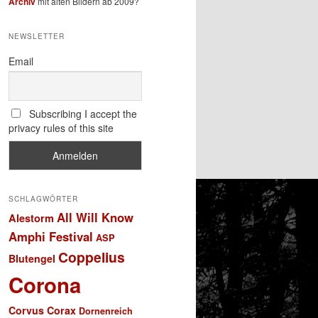
Archiv
mit alten Bildern ab 2009?
NEWSLETTER
Email
Subscribing I accept the
privacy rules of this site
SCHLAGWÖRTER
All Will Know
Alestorm
Amphi Festival
ASP
Coppelius
Blutengel
Corona
Corvus Corax
Dornenreich