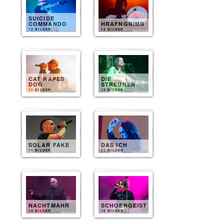
SUICIDE
COMMANDO
HRAFNGRIMR
12 BILDER
12 BILDER
CAT RAPES
DIE
DOG
STREUNER
12 BILDER
12 BILDER
SOLAR FAKE
DAS ICH
11 BILDER
11 BILDER
NACHTMAHR
SCHOENGEIST
10 BILDER
10 BILDER