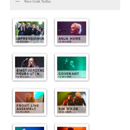
Wave Gotik Treffen
IMPRESSIONEN
ANJA HUWE
50 BILDER
15 BILDER
EINSTUERZENDE
NEUBAUTEN
COVENANT
14 BILDER
13 BILDER
FRONT LINE
ASSEMBLY
KIM WILDE
12 BILDER
12 BILDER