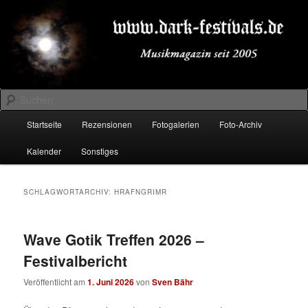
Zum
Zum
Musikmagazin seit 2005
primären
sekundären
Inhalt
Inhalt
springen
springen
DARK-FESTIVALS.DE
Suchen
Hauptmenü
Startseite
Rezensionen
Fotogalerien
Foto-Archiv
Kalender
Sonstiges
SCHLAGWORTARCHIV:
HRAFNGRIMR
Wave Gotik Treffen 2026 –
Festivalbericht
Veröffentlicht am
1. Juni 2026
von
Sven Bähr