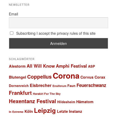
NEWSLETTER
Email
Subscribing I accept the privacy rules of this site
SCHLAGWÖRTER
All Will Know
Amphi Festival
Alestorm
ASP
Corona
Coppelius
Blutengel
Corvus Corax
Feuerschwanz
Eisbrecher
Faun
Dornenreich
Ensiferum
Frankfurt
Harakiri For The Sky
Hexentanz Festival
Hämatom
Hildesheim
Leipzig
Köln
Letzte Instanz
In Extremo