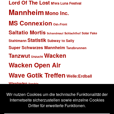
Lord Of The Lost
M'era Luna Festival
Mannheim
Mono Inc.
MS Connexion
Ost+Front
Saltatio Mortis
Solar Fake
Schlachthof
Schandmaul
Statistik
Stahlmann
Subway to Sally
Super Schwarzes Mannheim
Tanzbrunnen
Wacken
Tanzwut
Unzucht
Wacken Open Air
Wave Gotik Treffen
Welle:Erdball
Wiesbaden
Xandria
Impressum