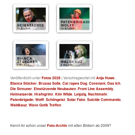
PATENBRIGADE
HEIMATAERDE
WOLFF
10 BILDER
10 BILDER
BIANCA
STUECKER
WALDKAUZ
9 BILDER
8 BILDER
Veröffentlicht unter
Fotos 2026
|
Verschlagwortet mit
Anja Huwe
,
Bianca Stücker
,
Bruxas Solis
,
Cat rapes Dog
,
Covenant
,
Das Ich
,
Die Streuner
,
Einstürzende Neubauten
,
Front Line Assembly
,
Heimataerde
,
Hrafngrimr
,
Kim Wilde
,
Leipzig
,
Nachtmahr
,
Patenbrigade: Wolff
,
Schöngeist
,
Solar Fake
,
Suicide Commando
,
Waldkauz
,
Wave Gotik Treffen
Kennt ihr schon unser
Foto-Archiv
mit alten Bildern ab 2009?