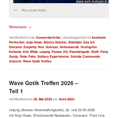
Wave Gotik Treffen
Weiterlesen
→
Veröffentlicht unter
Konzertberichte
|
Verschlagwortet mit
Aesthetic
Perfection
,
Anja Huwe
,
Bianca Stücker
,
Blaklight
,
Das Ich
,
Diorama
,
Empathy Test
,
Gulvoss
,
Heimataerde
,
Hrafngrimr
,
Keltania
,
Kim Wilde
,
Leipzig
,
Panzer AG
,
Patenbrigade: Wolff
,
Patty
Gurdy
,
Solar Fake
,
Solitary Experiments
,
Suivide Commando
,
Unzucht
,
Wave Gotik Treffen
Wave Gotik Treffen 2026 –
Teil 1
Veröffentlicht am
28. Mai 2026
von
Sven Bähr
Leipzig (diverse Veranstaltungsorte), 22. und 23.05.2026
mit Anja Huwe, Einstürzende Neubauten, Covenant, Front Line