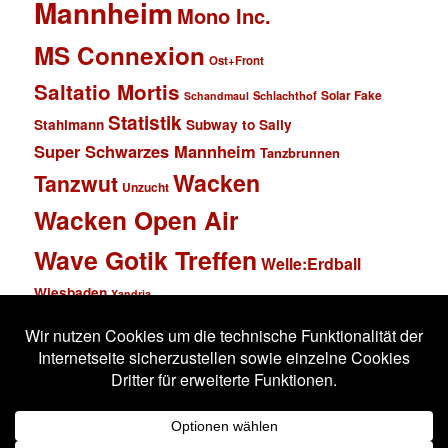
Mannheim
Mono Inc.
MS Connexion
Ost+Front
Saltatio Mortis
Solar Fake
Schlachthof
Schandmaul
Statistik
Stahlmann
Subway to Sally
Super Schwarzes Mannheim
Tanzbrunnen
Wacken
Tanzwut
Unzucht
Wacken Open Air
Wave Gotik Treffen
Welle:Erdball
Wiesbaden
Xandria
Impressum