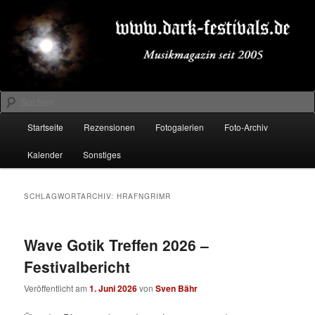
Zum
Zum
Musikmagazin seit 2005
primären
sekundären
Inhalt
Inhalt
springen
springen
DARK-FESTIVALS.DE
Suchen
Hauptmenü
Startseite
Rezensionen
Fotogalerien
Foto-Archiv
Kalender
Sonstiges
SCHLAGWORTARCHIV:
HRAFNGRIMR
Wave Gotik Treffen 2026 –
Festivalbericht
Veröffentlicht am
1. Juni 2026
von
Sven Bähr