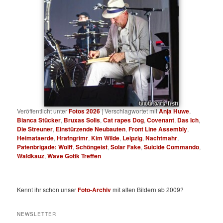
Veröffentlicht unter
Fotos 2026
|
Verschlagwortet mit
Anja Huwe
,
Bianca Stücker
,
Bruxas Solis
,
Cat rapes Dog
,
Covenant
,
Das Ich
,
Die Streuner
,
Einstürzende Neubauten
,
Front Line Assembly
,
Heimataerde
,
Hrafngrimr
,
Kim Wilde
,
Leipzig
,
Nachtmahr
,
Patenbrigade: Wolff
,
Schöngeist
,
Solar Fake
,
Suicide Commando
,
Waldkauz
,
Wave Gotik Treffen
Kennt ihr schon unser
Foto-Archiv
mit alten Bildern ab 2009?
NEWSLETTER