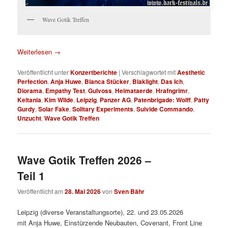
Wave Gotik Treffen
Weiterlesen
→
Veröffentlicht unter
Konzertberichte
|
Verschlagwortet mit
Aesthetic
Perfection
,
Anja Huwe
,
Bianca Stücker
,
Blaklight
,
Das Ich
,
Diorama
,
Empathy Test
,
Gulvoss
,
Heimataerde
,
Hrafngrimr
,
Keltania
,
Kim Wilde
,
Leipzig
,
Panzer AG
,
Patenbrigade: Wolff
,
Patty
Gurdy
,
Solar Fake
,
Solitary Experiments
,
Suivide Commando
,
Unzucht
,
Wave Gotik Treffen
Wave Gotik Treffen 2026 –
Teil 1
Veröffentlicht am
28. Mai 2026
von
Sven Bähr
Leipzig (diverse Veranstaltungsorte), 22. und 23.05.2026
mit Anja Huwe, Einstürzende Neubauten, Covenant, Front Line