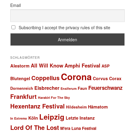
Email
Subscribing I accept the privacy rules of this site
SCHLAGWÖRTER
All Will Know
Amphi Festival
Alestorm
ASP
Corona
Coppelius
Blutengel
Corvus Corax
Feuerschwanz
Eisbrecher
Faun
Dornenreich
Ensiferum
Frankfurt
Harakiri For The Sky
Hexentanz Festival
Hämatom
Hildesheim
Leipzig
Köln
Letzte Instanz
In Extremo
Lord Of The Lost
M'era Luna Festival