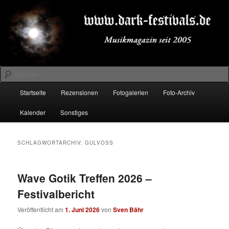
Zum
Zum
Musikmagazin seit 2005
primären
sekundären
Inhalt
Inhalt
springen
springen
DARK-FESTIVALS.DE
Suchen
Hauptmenü
Startseite
Rezensionen
Fotogalerien
Foto-Archiv
Kalender
Sonstiges
SCHLAGWORTARCHIV:
GULVOSS
Wave Gotik Treffen 2026 –
Festivalbericht
Veröffentlicht am
1. Juni 2026
von
Sven Bähr