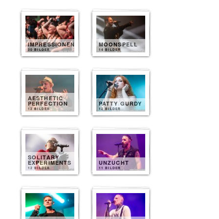
IMPRESSIONEN
MOONSPELL
30 BILDER
14 BILDER
AESTHETIC
PERFECTION
PATTY GURDY
12 BILDER
12 BILDER
SOLITARY
EXPERIMENTS
UNZUCHT
12 BILDER
11 BILDER