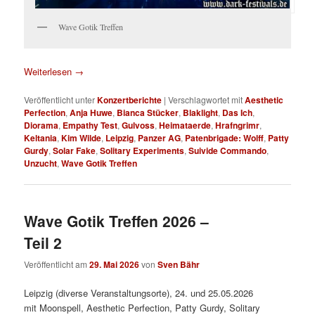
Wave Gotik Treffen
Weiterlesen
→
Veröffentlicht unter
Konzertberichte
|
Verschlagwortet mit
Aesthetic
Perfection
,
Anja Huwe
,
Bianca Stücker
,
Blaklight
,
Das Ich
,
Diorama
,
Empathy Test
,
Gulvoss
,
Heimataerde
,
Hrafngrimr
,
Keltania
,
Kim Wilde
,
Leipzig
,
Panzer AG
,
Patenbrigade: Wolff
,
Patty
Gurdy
,
Solar Fake
,
Solitary Experiments
,
Suivide Commando
,
Unzucht
,
Wave Gotik Treffen
Wave Gotik Treffen 2026 –
Teil 2
Veröffentlicht am
29. Mai 2026
von
Sven Bähr
Leipzig (diverse Veranstaltungsorte), 24. und 25.05.2026
mit Moonspell, Aesthetic Perfection, Patty Gurdy, Solitary