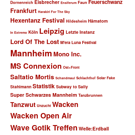
Feuerschwanz
Eisbrecher
Faun
Dornenreich
Ensiferum
Frankfurt
Harakiri For The Sky
Hexentanz Festival
Hämatom
Hildesheim
Leipzig
Köln
Letzte Instanz
In Extremo
Lord Of The Lost
M'era Luna Festival
Mannheim
Mono Inc.
MS Connexion
Ost+Front
Saltatio Mortis
Solar Fake
Schlachthof
Schandmaul
Statistik
Stahlmann
Subway to Sally
Super Schwarzes Mannheim
Tanzbrunnen
Wacken
Tanzwut
Unzucht
Wacken Open Air
Wave Gotik Treffen
Welle:Erdball