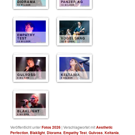
DIORAMA
PANZER AG
11 BILDER
10 BILDER
EMPATHY
TEST
VOGELSANG
10 BILDER
10 BILDER
GULVOSS
KELTANIA
9 BILDER
9 BILDER
BLAKLIGHT
8 BILDER
Veröffentlicht unter
Fotos 2026
|
Verschlagwortet mit
Aesthetic
Perfection
,
Blaklight
,
Diorama
,
Empathy Test
,
Gulvoss
,
Keltania
,