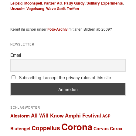
Leipzig
,
Moonspell
,
Panzer AG
,
Patty Gurdy
,
Solitary Experiments
,
Unzucht
,
Vogelsang
,
Wave Gotik Treffen
Kennt ihr schon unser
Foto-Archiv
mit alten Bildern ab 2009?
NEWSLETTER
Email
Subscribing I accept the privacy rules of this site
SCHLAGWÖRTER
All Will Know
Amphi Festival
Alestorm
ASP
Corona
Coppelius
Blutengel
Corvus Corax