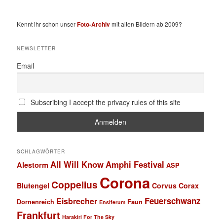
Kennt ihr schon unser
Foto-Archiv
mit alten Bildern ab 2009?
NEWSLETTER
Email
Subscribing I accept the privacy rules of this site
SCHLAGWÖRTER
All Will Know
Amphi Festival
Alestorm
ASP
Corona
Coppelius
Blutengel
Corvus Corax
Feuerschwanz
Eisbrecher
Faun
Dornenreich
Ensiferum
Frankfurt
Harakiri For The Sky