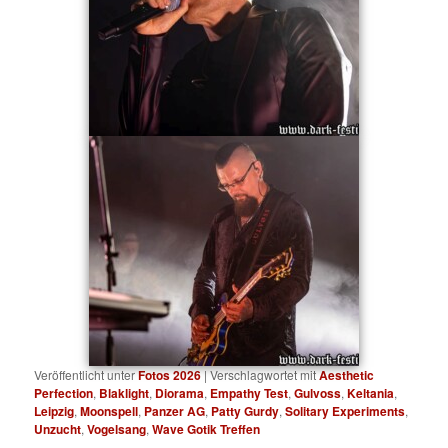
Veröffentlicht unter
Fotos 2026
|
Verschlagwortet mit
Aesthetic
Perfection
,
Blaklight
,
Diorama
,
Empathy Test
,
Gulvoss
,
Keltania
,
Leipzig
,
Moonspell
,
Panzer AG
,
Patty Gurdy
,
Solitary Experiments
,
Unzucht
,
Vogelsang
,
Wave Gotik Treffen