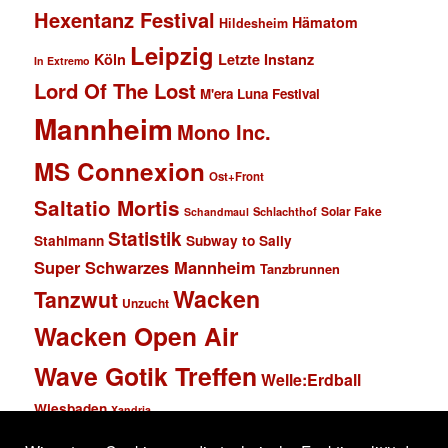
Hexentanz Festival
Hämatom
Hildesheim
Leipzig
Köln
Letzte Instanz
In Extremo
Lord Of The Lost
M'era Luna Festival
Mannheim
Mono Inc.
MS Connexion
Ost+Front
Saltatio Mortis
Solar Fake
Schlachthof
Schandmaul
Statistik
Stahlmann
Subway to Sally
Super Schwarzes Mannheim
Tanzbrunnen
Wacken
Tanzwut
Unzucht
Wacken Open Air
Wave Gotik Treffen
Welle:Erdball
Wiesbaden
Xandria