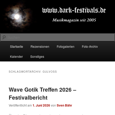
Zum
Zum
Musikmagazin seit 2005
primären
sekundären
Inhalt
Inhalt
springen
springen
DARK-FESTIVALS.DE
Suchen
Hauptmenü
Startseite
Rezensionen
Fotogalerien
Foto-Archiv
Kalender
Sonstiges
SCHLAGWORTARCHIV:
GULVOSS
Wave Gotik Treffen 2026 –
Festivalbericht
Veröffentlicht am
1. Juni 2026
von
Sven Bähr