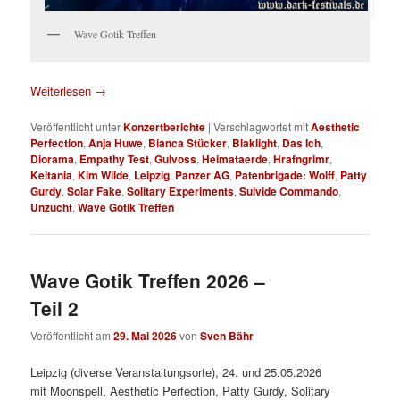
Wave Gotik Treffen
Weiterlesen
→
Veröffentlicht unter
Konzertberichte
|
Verschlagwortet mit
Aesthetic
Perfection
,
Anja Huwe
,
Bianca Stücker
,
Blaklight
,
Das Ich
,
Diorama
,
Empathy Test
,
Gulvoss
,
Heimataerde
,
Hrafngrimr
,
Keltania
,
Kim Wilde
,
Leipzig
,
Panzer AG
,
Patenbrigade: Wolff
,
Patty
Gurdy
,
Solar Fake
,
Solitary Experiments
,
Suivide Commando
,
Unzucht
,
Wave Gotik Treffen
Wave Gotik Treffen 2026 –
Teil 2
Veröffentlicht am
29. Mai 2026
von
Sven Bähr
Leipzig (diverse Veranstaltungsorte), 24. und 25.05.2026
mit Moonspell, Aesthetic Perfection, Patty Gurdy, Solitary