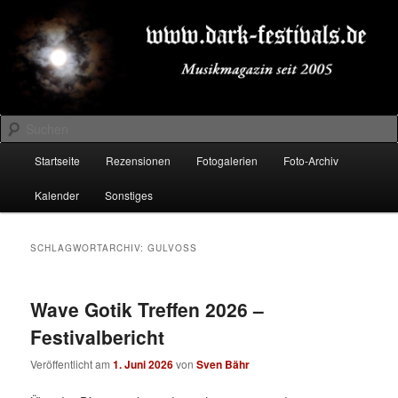
Zum
Zum
Musikmagazin seit 2005
primären
sekundären
Inhalt
Inhalt
springen
springen
DARK-FESTIVALS.DE
Suchen
Hauptmenü
Startseite
Rezensionen
Fotogalerien
Foto-Archiv
Kalender
Sonstiges
SCHLAGWORTARCHIV:
GULVOSS
Wave Gotik Treffen 2026 –
Festivalbericht
Veröffentlicht am
1. Juni 2026
von
Sven Bähr