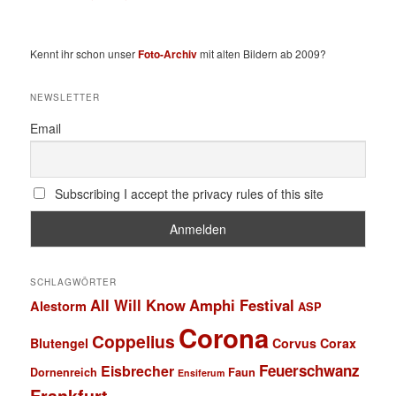
Kennt ihr schon unser
Foto-Archiv
mit alten Bildern ab 2009?
NEWSLETTER
Email
Subscribing I accept the privacy rules of this site
SCHLAGWÖRTER
All Will Know
Amphi Festival
Alestorm
ASP
Corona
Coppelius
Blutengel
Corvus Corax
Feuerschwanz
Eisbrecher
Faun
Dornenreich
Ensiferum