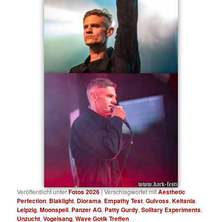
Veröffentlicht unter
Fotos 2026
|
Verschlagwortet mit
Aesthetic
Perfection
,
Blaklight
,
Diorama
,
Empathy Test
,
Gulvoss
,
Keltania
,
Leipzig
,
Moonspell
,
Panzer AG
,
Patty Gurdy
,
Solitary Experiments
,
Unzucht
,
Vogelsang
,
Wave Gotik Treffen