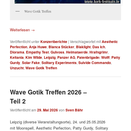
Wave Gotik Treffen
Weiterlesen
→
Veröffentlicht unter
Konzertberichte
|
Verschlagwortet mit
Aesthetic
Perfection
,
Anja Huwe
,
Bianca Stücker
,
Blaklight
,
Das Ich
,
Diorama
,
Empathy Test
,
Gulvoss
,
Heimataerde
,
Hrafngrimr
,
Keltania
,
Kim Wilde
,
Leipzig
,
Panzer AG
,
Patenbrigade: Wolff
,
Patty
Gurdy
,
Solar Fake
,
Solitary Experiments
,
Suivide Commando
,
Unzucht
,
Wave Gotik Treffen
Wave Gotik Treffen 2026 –
Teil 2
Veröffentlicht am
29. Mai 2026
von
Sven Bähr
Leipzig (diverse Veranstaltungsorte), 24. und 25.05.2026
mit Moonspell, Aesthetic Perfection, Patty Gurdy, Solitary