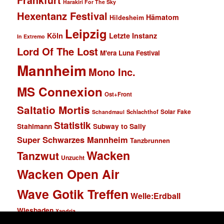
Frankfurt
Harakiri For The Sky
Hexentanz Festival
Hämatom
Hildesheim
Leipzig
Köln
Letzte Instanz
In Extremo
Lord Of The Lost
M'era Luna Festival
Mannheim
Mono Inc.
MS Connexion
Ost+Front
Saltatio Mortis
Solar Fake
Schlachthof
Schandmaul
Statistik
Stahlmann
Subway to Sally
Super Schwarzes Mannheim
Tanzbrunnen
Wacken
Tanzwut
Unzucht
Wacken Open Air
Wave Gotik Treffen
Welle:Erdball
Wiesbaden
Xandria