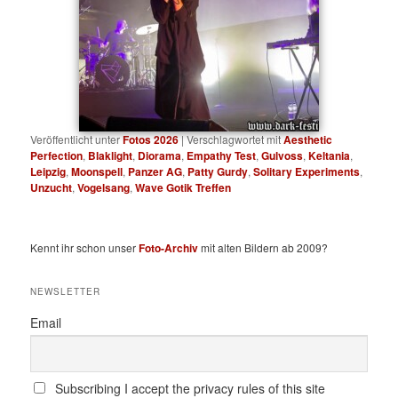
Veröffentlicht unter
Fotos 2026
|
Verschlagwortet mit
Aesthetic
Perfection
,
Blaklight
,
Diorama
,
Empathy Test
,
Gulvoss
,
Keltania
,
Leipzig
,
Moonspell
,
Panzer AG
,
Patty Gurdy
,
Solitary Experiments
,
Unzucht
,
Vogelsang
,
Wave Gotik Treffen
Kennt ihr schon unser
Foto-Archiv
mit alten Bildern ab 2009?
NEWSLETTER
Email
Subscribing I accept the privacy rules of this site