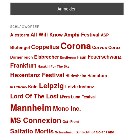
SCHLAGWÖRTER
All Will Know
Amphi Festival
Alestorm
ASP
Corona
Coppelius
Blutengel
Corvus Corax
Feuerschwanz
Eisbrecher
Faun
Dornenreich
Ensiferum
Frankfurt
Harakiri For The Sky
Hexentanz Festival
Hämatom
Hildesheim
Leipzig
Köln
Letzte Instanz
In Extremo
Lord Of The Lost
M'era Luna Festival
Mannheim
Mono Inc.
MS Connexion
Ost+Front
Saltatio Mortis
Solar Fake
Schlachthof
Schandmaul