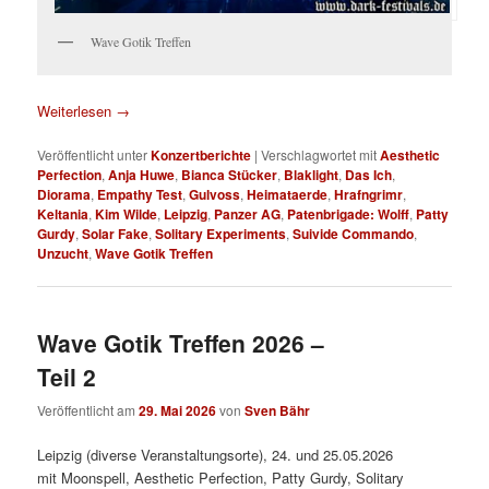
Wave Gotik Treffen
Weiterlesen
→
Veröffentlicht unter
Konzertberichte
|
Verschlagwortet mit
Aesthetic
Perfection
,
Anja Huwe
,
Bianca Stücker
,
Blaklight
,
Das Ich
,
Diorama
,
Empathy Test
,
Gulvoss
,
Heimataerde
,
Hrafngrimr
,
Keltania
,
Kim Wilde
,
Leipzig
,
Panzer AG
,
Patenbrigade: Wolff
,
Patty
Gurdy
,
Solar Fake
,
Solitary Experiments
,
Suivide Commando
,
Unzucht
,
Wave Gotik Treffen
Wave Gotik Treffen 2026 –
Teil 2
Veröffentlicht am
29. Mai 2026
von
Sven Bähr
Leipzig (diverse Veranstaltungsorte), 24. und 25.05.2026
mit Moonspell, Aesthetic Perfection, Patty Gurdy, Solitary