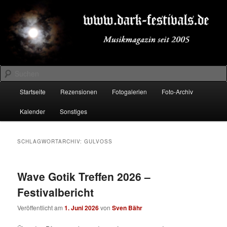
Zum
Zum
Musikmagazin seit 2005
primären
sekundären
Inhalt
Inhalt
springen
springen
DARK-FESTIVALS.DE
Suchen
Hauptmenü
Startseite
Rezensionen
Fotogalerien
Foto-Archiv
Kalender
Sonstiges
SCHLAGWORTARCHIV:
GULVOSS
Wave Gotik Treffen 2026 –
Festivalbericht
Veröffentlicht am
1. Juni 2026
von
Sven Bähr