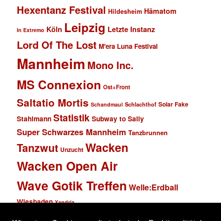
Hexentanz Festival
Hämatom
Hildesheim
Leipzig
Köln
Letzte Instanz
In Extremo
Lord Of The Lost
M'era Luna Festival
Mannheim
Mono Inc.
MS Connexion
Ost+Front
Saltatio Mortis
Solar Fake
Schlachthof
Schandmaul
Statistik
Stahlmann
Subway to Sally
Super Schwarzes Mannheim
Tanzbrunnen
Wacken
Tanzwut
Unzucht
Wacken Open Air
Wave Gotik Treffen
Welle:Erdball
Wiesbaden
Xandria