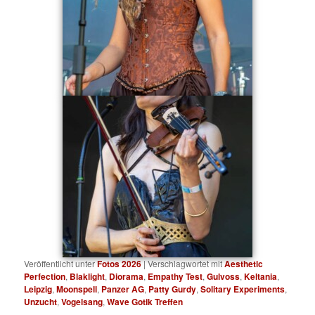
Veröffentlicht unter
Fotos 2026
|
Verschlagwortet mit
Aesthetic
Perfection
,
Blaklight
,
Diorama
,
Empathy Test
,
Gulvoss
,
Keltania
,
Leipzig
,
Moonspell
,
Panzer AG
,
Patty Gurdy
,
Solitary Experiments
,
Unzucht
,
Vogelsang
,
Wave Gotik Treffen