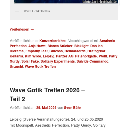
Wave Gotik Treffen
Weiterlesen
→
Veröffentlicht unter
Konzertberichte
|
Verschlagwortet mit
Aesthetic
Perfection
,
Anja Huwe
,
Bianca Stücker
,
Blaklight
,
Das Ich
,
Diorama
,
Empathy Test
,
Gulvoss
,
Heimataerde
,
Hrafngrimr
,
Keltania
,
Kim Wilde
,
Leipzig
,
Panzer AG
,
Patenbrigade: Wolff
,
Patty
Gurdy
,
Solar Fake
,
Solitary Experiments
,
Suivide Commando
,
Unzucht
,
Wave Gotik Treffen
Wave Gotik Treffen 2026 –
Teil 2
Veröffentlicht am
29. Mai 2026
von
Sven Bähr
Leipzig (diverse Veranstaltungsorte), 24. und 25.05.2026
mit Moonspell, Aesthetic Perfection, Patty Gurdy, Solitary