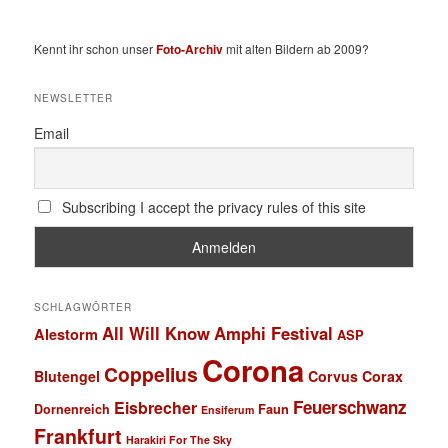
Kennt ihr schon unser
Foto-Archiv
mit alten Bildern ab 2009?
NEWSLETTER
Email
Subscribing I accept the privacy rules of this site
SCHLAGWÖRTER
All Will Know
Amphi Festival
Alestorm
ASP
Corona
Coppelius
Blutengel
Corvus Corax
Feuerschwanz
Eisbrecher
Faun
Dornenreich
Ensiferum
Frankfurt
Harakiri For The Sky