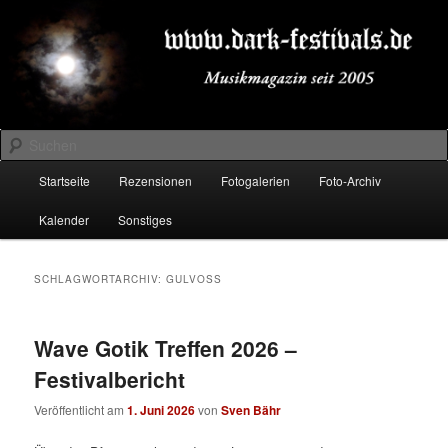
Zum
Zum
Musikmagazin seit 2005
primären
sekundären
Inhalt
Inhalt
springen
springen
DARK-FESTIVALS.DE
Suchen
Hauptmenü
Startseite
Rezensionen
Fotogalerien
Foto-Archiv
Kalender
Sonstiges
SCHLAGWORTARCHIV:
GULVOSS
Wave Gotik Treffen 2026 –
Festivalbericht
Veröffentlicht am
1. Juni 2026
von
Sven Bähr