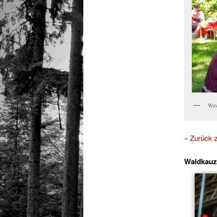
Wav
« Zurück
Waldkauz