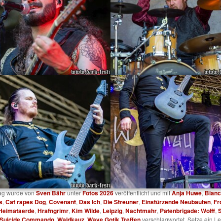
rag wurde von
Sven Bähr
unter
Fotos 2026
veröffentlicht und mit
Anja Huwe
,
Bianc
s
,
Cat rapes Dog
,
Covenant
,
Das Ich
,
Die Streuner
,
Einstürzende Neubauten
,
Fr
Heimataerde
,
Hrafngrimr
,
Kim Wilde
,
Leipzig
,
Nachtmahr
,
Patenbrigade: Wolff
,
Suicide Commando
,
Waldkauz
,
Wave Gotik Treffen
verschlagwortet. Setze ein L