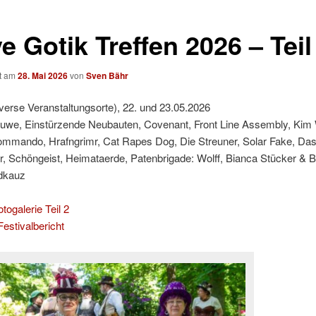
 Gotik Treffen 2026 – Teil
ht am
28. Mai 2026
von
Sven Bähr
iverse Veranstaltungsorte), 22. und 23.05.2026
Huwe, Einstürzende Neubauten, Covenant, Front Line Assembly, Kim 
ommando, Hrafngrimr, Cat Rapes Dog, Die Streuner, Solar Fake, Das
, Schöngeist, Heimataerde, Patenbrigade: Wolff, Bianca Stücker & 
ldkauz
togalerie Teil 2
estivalbericht