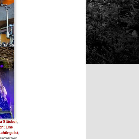
a Stücker
,
ont Line
Schöngeist
,
esezeichen