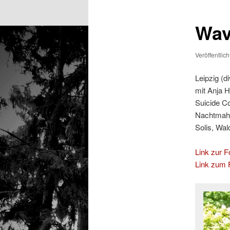
Wave
Veröffentlic
Leipzig (d
mit Anja 
Suicide C
Nachtmahr
Solis, Wa
Link zur Fo
Link zum F