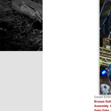
Dieser Eint
Bruxas Soli
Assembly
,
Solar Fake
,