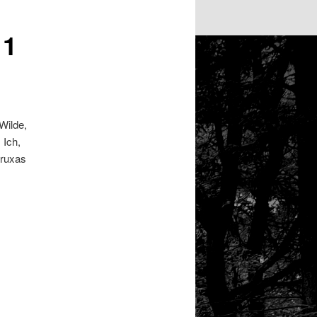
 1
Wilde,
 Ich,
Bruxas