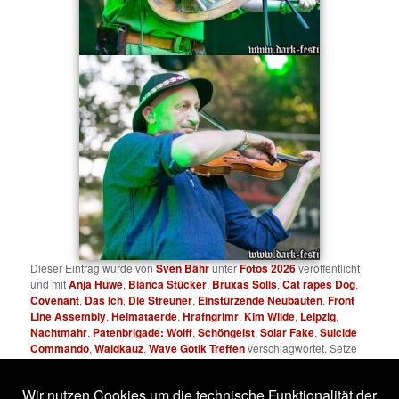
Dieser Eintrag wurde von
Sven Bähr
unter
Fotos 2026
veröffentlicht
und mit
Anja Huwe
,
Bianca Stücker
,
Bruxas Solis
,
Cat rapes Dog
,
Covenant
,
Das Ich
,
Die Streuner
,
Einstürzende Neubauten
,
Front
Line Assembly
,
Heimataerde
,
Hrafngrimr
,
Kim Wilde
,
Leipzig
,
Nachtmahr
,
Patenbrigade: Wolff
,
Schöngeist
,
Solar Fake
,
Suicide
Commando
,
Waldkauz
,
Wave Gotik Treffen
verschlagwortet. Setze
ein Lesezeichen für den
Permalink
.