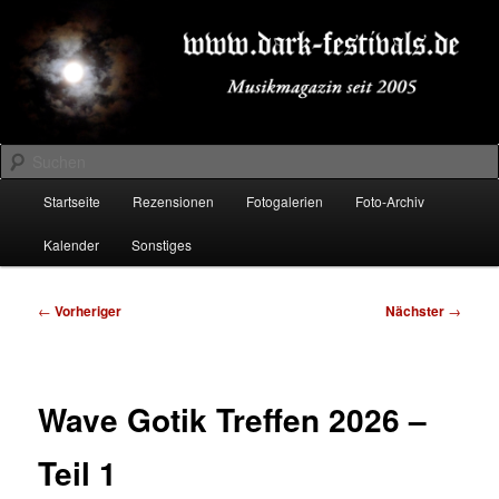
Zum
Musikmagazin seit 2005
primären
Inhalt
springen
DARK-FESTIVALS.DE
Suchen
Hauptmenü
Startseite
Rezensionen
Fotogalerien
Foto-Archiv
Kalender
Sonstiges
Beitragsnavigation
←
Vorheriger
Nächster
→
Wave Gotik Treffen 2026 –
Teil 1