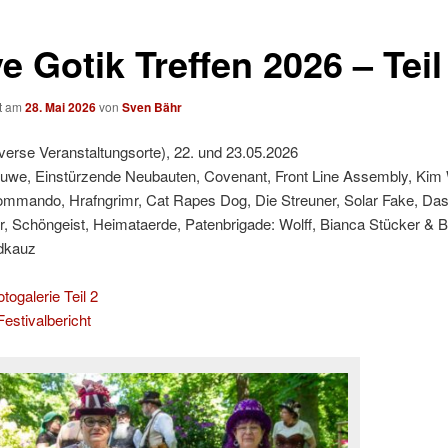
 Gotik Treffen 2026 – Teil
ht am
28. Mai 2026
von
Sven Bähr
iverse Veranstaltungsorte), 22. und 23.05.2026
Huwe, Einstürzende Neubauten, Covenant, Front Line Assembly, Kim 
ommando, Hrafngrimr, Cat Rapes Dog, Die Streuner, Solar Fake, Das
, Schöngeist, Heimataerde, Patenbrigade: Wolff, Bianca Stücker & 
ldkauz
togalerie Teil 2
estivalbericht