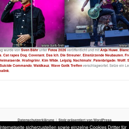
rag wurde von
Sven Bähr
unter
Fotos 2026
veröffentlicht und mit
Anja Huwe
,
Bianc
s
,
Cat rapes Dog
,
Covenant
,
Das Ich
,
Die Streuner
,
Einstürzende Neubauten
,
Fr
Heimataerde
,
Hrafngrimr
,
Kim Wilde
,
Leipzig
,
Nachtmahr
,
Patenbrigade: Wolff
,
Suicide Commando
,
Waldkauz
,
Wave Gotik Treffen
verschlagwortet. Setze ein L
alink
.
Datenschutzerklärung
Stolz präsentiert von WordPress