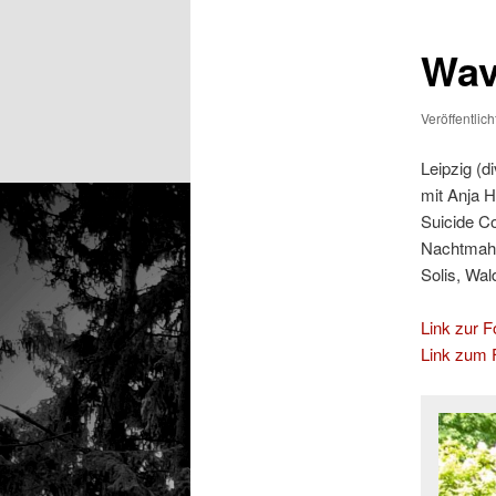
Wave
Veröffentlic
Leipzig (d
mit Anja 
Suicide C
Nachtmahr
Solis, Wa
Link zur Fo
Link zum F