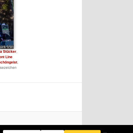
a Stücker
,
ont Line
Schöngeist
,
esezeichen