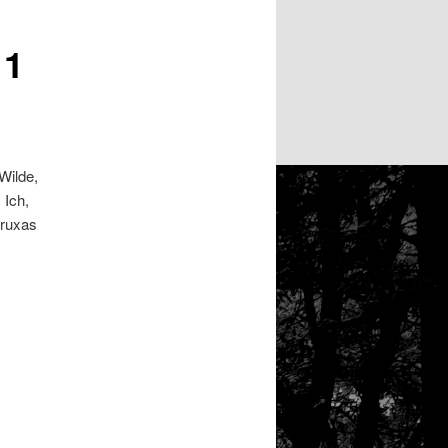
 1
Wilde,
 Ich,
Bruxas