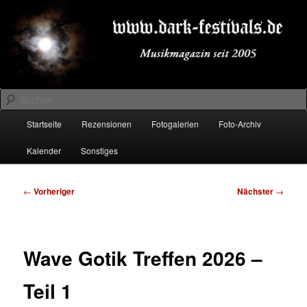
Zum
Musikmagazin seit 2005
primären
Inhalt
springen
DARK-FESTIVALS.DE
Suchen
Hauptmenü
Startseite
Rezensionen
Fotogalerien
Foto-Archiv
Kalender
Sonstiges
Beitragsnavigation
←
Vorheriger
Nächster
→
Wave Gotik Treffen 2026 –
Teil 1