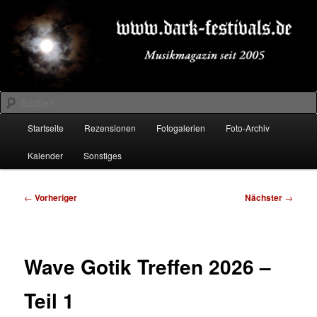
Zum
Musikmagazin seit 2005
primären
Inhalt
springen
DARK-FESTIVALS.DE
Suchen
Hauptmenü
Startseite
Rezensionen
Fotogalerien
Foto-Archiv
Kalender
Sonstiges
Beitragsnavigation
←
Vorheriger
Nächster
→
Wave Gotik Treffen 2026 –
Teil 1