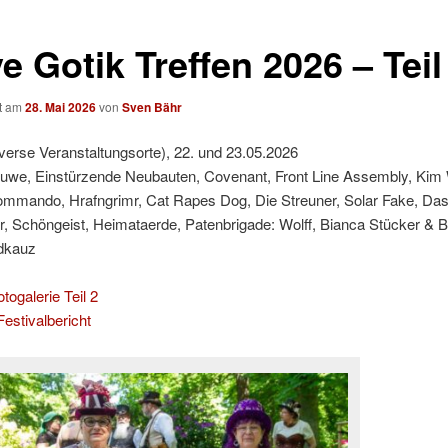
 Gotik Treffen 2026 – Teil
ht am
28. Mai 2026
von
Sven Bähr
iverse Veranstaltungsorte), 22. und 23.05.2026
Huwe, Einstürzende Neubauten, Covenant, Front Line Assembly, Kim 
ommando, Hrafngrimr, Cat Rapes Dog, Die Streuner, Solar Fake, Das
, Schöngeist, Heimataerde, Patenbrigade: Wolff, Bianca Stücker & 
ldkauz
togalerie Teil 2
estivalbericht