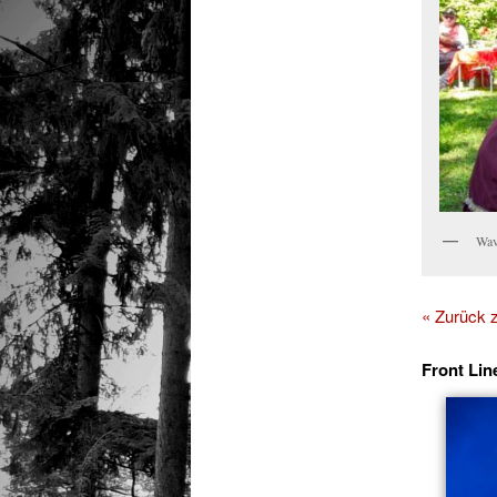
Wav
« Zurück
Front Li