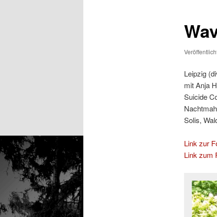
Wave
Veröffentlic
Leipzig (d
mit Anja 
Suicide C
Nachtmahr
Solis, Wa
Link zur Fo
Link zum F