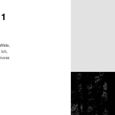
 1
Wilde,
 Ich,
Bruxas