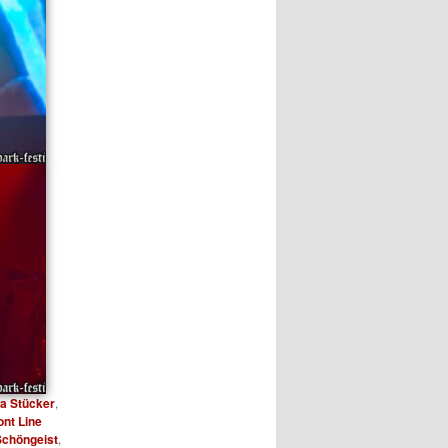
a Stücker
,
ont Line
Schöngeist
,