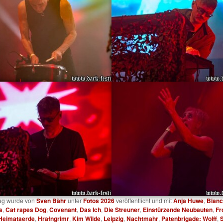
rag wurde von
Sven Bähr
unter
Fotos 2026
veröffentlicht und mit
Anja Huwe
,
Bianc
s
,
Cat rapes Dog
,
Covenant
,
Das Ich
,
Die Streuner
,
Einstürzende Neubauten
,
Fr
Heimataerde
,
Hrafngrimr
,
Kim Wilde
,
Leipzig
,
Nachtmahr
,
Patenbrigade: Wolff
,