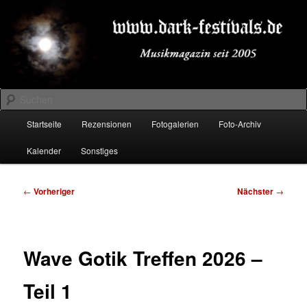
Zum
Musikmagazin seit 2005
primären
Inhalt
springen
DARK-FESTIVALS.DE
Suchen
Hauptmenü
Startseite
Rezensionen
Fotogalerien
Foto-Archiv
Kalender
Sonstiges
Beitragsnavigation
←
Vorheriger
Nächster
→
Wave Gotik Treffen 2026 –
Teil 1