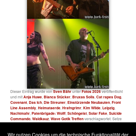
Dieser Eintrag wurde von
Sven Bähr
unter
Fotos 2026
veröffentlicht
und mit
Anja Huwe
,
Bianca Stücker
,
Bruxas Solis
,
Cat rapes Dog
,
Covenant
,
Das Ich
,
Die Streuner
,
Einstürzende Neubauten
,
Front
Line Assembly
,
Heimataerde
,
Hrafngrimr
,
Kim Wilde
,
Leipzig
,
Nachtmahr
,
Patenbrigade: Wolff
,
Schöngeist
,
Solar Fake
,
Suicide
Commando
,
Waldkauz
,
Wave Gotik Treffen
verschlagwortet. Setze
ein Lesezeichen für den
Permalink
.