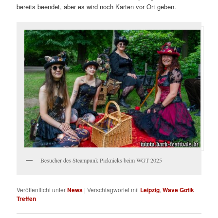
bereits beendet, aber es wird noch Karten vor Ort geben.
Besucher des Steampunk Picknicks beim WGT 2025
Veröffentlicht unter
News
|
Verschlagwortet mit
Leipzig
,
Wave Gotik
Treffen