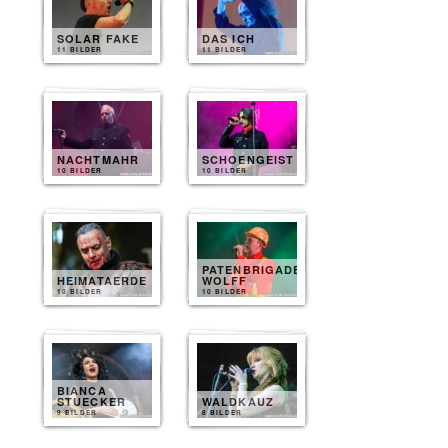
SOLAR FAKE
DAS ICH
11 BILDER
11 BILDER
NACHTMAHR
SCHOENGEIST
10 BILDER
10 BILDER
PATENBRIGADE
HEIMATAERDE
WOLFF
10 BILDER
10 BILDER
BIANCA
STUECKER
WALDKAUZ
9 BILDER
8 BILDER