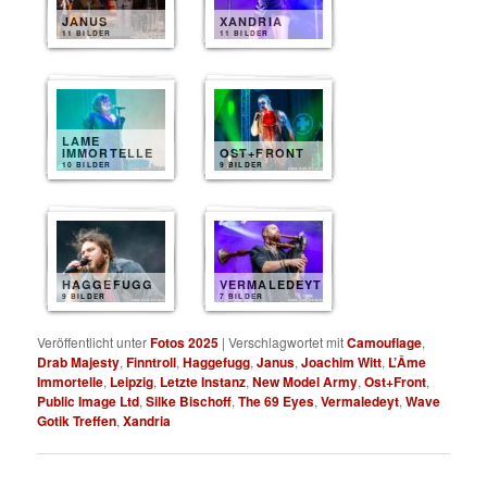
JANUS
XANDRIA
11 BILDER
11 BILDER
LAME
IMMORTELLE
OST+FRONT
10 BILDER
9 BILDER
HAGGEFUGG
VERMALEDEYT
9 BILDER
7 BILDER
Veröffentlicht unter
Fotos 2025
|
Verschlagwortet mit
Camouflage
,
Drab Majesty
,
Finntroll
,
Haggefugg
,
Janus
,
Joachim Witt
,
L’Âme
Immortelle
,
Leipzig
,
Letzte Instanz
,
New Model Army
,
Ost+Front
,
Public Image Ltd
,
Silke Bischoff
,
The 69 Eyes
,
Vermaledeyt
,
Wave
Gotik Treffen
,
Xandria