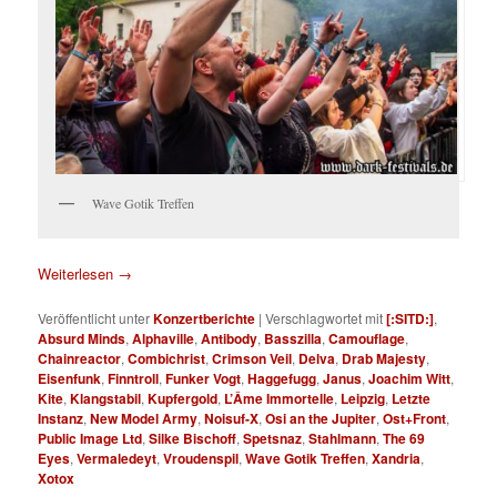
Wave Gotik Treffen
Weiterlesen
→
Veröffentlicht unter
Konzertberichte
|
Verschlagwortet mit
[:SITD:]
,
Absurd Minds
,
Alphaville
,
Antibody
,
Basszilla
,
Camouflage
,
Chainreactor
,
Combichrist
,
Crimson Veil
,
Delva
,
Drab Majesty
,
Eisenfunk
,
Finntroll
,
Funker Vogt
,
Haggefugg
,
Janus
,
Joachim Witt
,
Kite
,
Klangstabil
,
Kupfergold
,
L’Âme Immortelle
,
Leipzig
,
Letzte
Instanz
,
New Model Army
,
Noisuf-X
,
Osi an the Jupiter
,
Ost+Front
,
Public Image Ltd
,
Silke Bischoff
,
Spetsnaz
,
Stahlmann
,
The 69
Eyes
,
Vermaledeyt
,
Vroudenspil
,
Wave Gotik Treffen
,
Xandria
,
Xotox