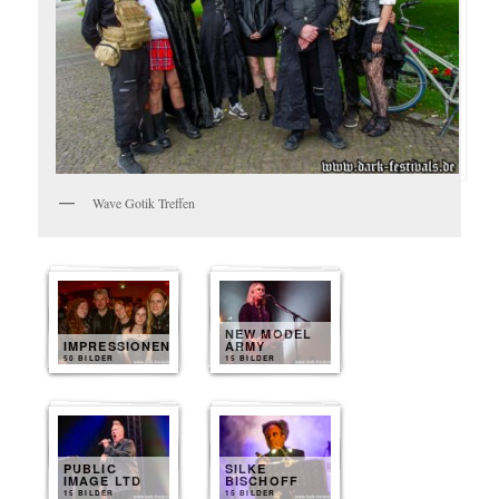
Wave Gotik Treffen
NEW MODEL
IMPRESSIONEN
ARMY
50 BILDER
15 BILDER
PUBLIC
SILKE
IMAGE LTD
BISCHOFF
15 BILDER
15 BILDER