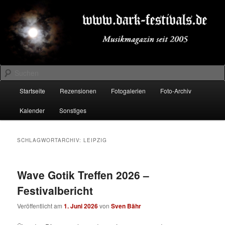
Zum
Zum
Musikmagazin seit 2005
primären
sekundären
Inhalt
Inhalt
springen
springen
DARK-FESTIVALS.DE
Suchen
Hauptmenü
Startseite
Rezensionen
Fotogalerien
Foto-Archiv
Kalender
Sonstiges
SCHLAGWORTARCHIV:
LEIPZIG
Wave Gotik Treffen 2026 –
Festivalbericht
Veröffentlicht am
1. Juni 2026
von
Sven Bähr