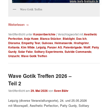
Wave Gotik Treffen
Weiterlesen
→
Veröffentlicht unter
Konzertberichte
|
Verschlagwortet mit
Aesthetic
Perfection
,
Anja Huwe
,
Bianca Stücker
,
Blaklight
,
Das Ich
,
Diorama
,
Empathy Test
,
Gulvoss
,
Heimataerde
,
Hrafngrimr
,
Keltania
,
Kim Wilde
,
Leipzig
,
Panzer AG
,
Patenbrigade: Wolff
,
Patty
Gurdy
,
Solar Fake
,
Solitary Experiments
,
Suivide Commando
,
Unzucht
,
Wave Gotik Treffen
Wave Gotik Treffen 2026 –
Teil 2
Veröffentlicht am
29. Mai 2026
von
Sven Bähr
Leipzig (diverse Veranstaltungsorte), 24. und 25.05.2026
mit Moonspell, Aesthetic Perfection, Patty Gurdy, Solitary