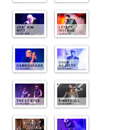
JOACHIM
LETZTE
WITT
INSTANZ
12 BILDER
12 BILDER
DRAB
CAMOUFLAGE
MAJESTY
11 BILDER
11 BILDER
THE 69 EYES
FINNTROLL
11 BILDER
11 BILDER