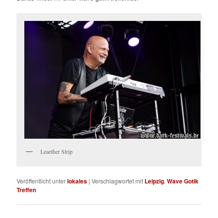
Leaether Strip
Veröffentlicht unter
lokales
|
Verschlagwortet mit
Leipzig
,
Wave Gotik
Treffen