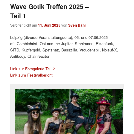
Wave Gotik Treffen 2025 –
Teil 1
Veröffentlicht am
11. Juni 2025
von
Sven Bähr
Leipzig (diverse Veranstaltungsorte), 06. und 07.06.2025
mit Combichrist, Osi and the Jupiter, Stahlmann, Eisenfunk,
SITD, Kupfergold, Spetsnaz, Basszilla, Vroudenspil, Noisuf-X,
Antibody, Chainreactor
Link zur Fotogalerie Teil 2
Link zum Festivalbericht