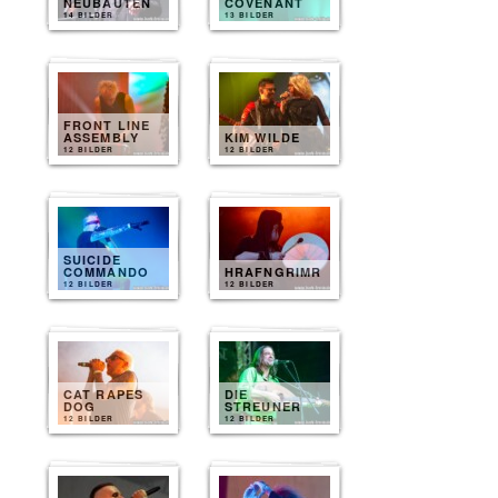
NEUBAUTEN
COVENANT
14 BILDER
13 BILDER
FRONT LINE
ASSEMBLY
KIM WILDE
12 BILDER
12 BILDER
SUICIDE
COMMANDO
HRAFNGRIMR
12 BILDER
12 BILDER
CAT RAPES
DIE
DOG
STREUNER
12 BILDER
12 BILDER