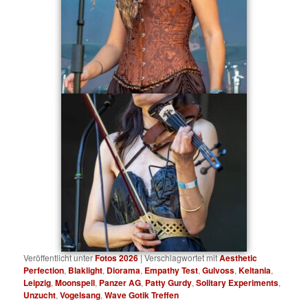
Veröffentlicht unter
Fotos 2026
|
Verschlagwortet mit
Aesthetic
Perfection
,
Blaklight
,
Diorama
,
Empathy Test
,
Gulvoss
,
Keltania
,
Leipzig
,
Moonspell
,
Panzer AG
,
Patty Gurdy
,
Solitary Experiments
,
Unzucht
,
Vogelsang
,
Wave Gotik Treffen