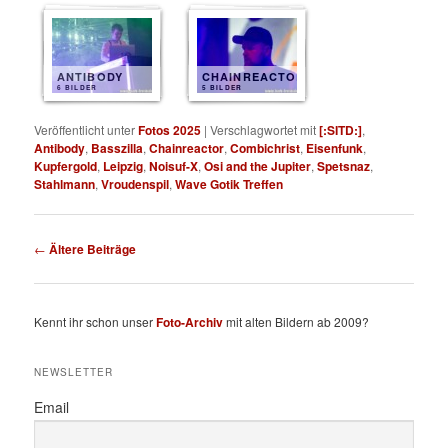
ANTIBODY
CHAINREACTOR
6 BILDER
5 BILDER
Veröffentlicht unter
Fotos 2025
|
Verschlagwortet mit
[:SITD:]
,
Antibody
,
Basszilla
,
Chainreactor
,
Combichrist
,
Eisenfunk
,
Kupfergold
,
Leipzig
,
Noisuf-X
,
Osi and the Jupiter
,
Spetsnaz
,
Stahlmann
,
Vroudenspil
,
Wave Gotik Treffen
Beitragsnavigation
←
Ältere Beiträge
Kennt ihr schon unser
Foto-Archiv
mit alten Bildern ab 2009?
NEWSLETTER
Email