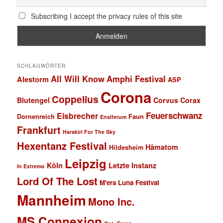
Subscribing I accept the privacy rules of this site
SCHLAGWÖRTER
All Will Know
Amphi Festival
Alestorm
ASP
Corona
Coppelius
Blutengel
Corvus Corax
Feuerschwanz
Eisbrecher
Faun
Dornenreich
Ensiferum
Frankfurt
Harakiri For The Sky
Hexentanz Festival
Hämatom
Hildesheim
Leipzig
Köln
Letzte Instanz
In Extremo
Lord Of The Lost
M'era Luna Festival
Mannheim
Mono Inc.
MS Connexion