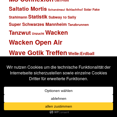
Ost+Front
Saltatio Mortis
Solar Fake
Schlachthof
Schandmaul
Statistik
Stahlmann
Subway to Sally
Super Schwarzes Mannheim
Tanzbrunnen
Wacken
Tanzwut
Unzucht
Wacken Open Air
Wave Gotik Treffen
Welle:Erdball
Wiesbaden
Xandria
Impressum
Datenschutzerklärung
Stolz präsentiert von WordPress