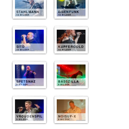
STAHLMANN
EISENFUNK
12 BILDER
10 BILDER
SITD
KUPFERGOLD
10 BILDER
10 BILDER
SPETSNAZ
BASSZILLA
9 BILDER
9 BILDER
VROUDENSPIL
NOISUF-X
9 BILDER
8 BILDER