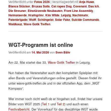
Veröffentlicht unter
Fotos 2026
|
Verschlagwortet mit
Anja Huwe
,
Bianca Stücker
,
Bruxas Solis
,
Cat rapes Dog
,
Covenant
,
Das Ich
,
Die Streuner
,
Einstürzende Neubauten
,
Front Line Assembly
,
Heimataerde
,
Hrafngrimr
,
Kim Wilde
,
Leipzig
,
Nachtmahr
,
Patenbrigade: Wolff
,
Schöngeist
,
Solar Fake
,
Suicide Commando
,
Waldkauz
,
Wave Gotik Treffen
WGT-Programm ist online
Veröffentlicht am
14. Mai 2026
von
Sven Bähr
Am 22. Mai startet das 33.
Wave Gotik Treffen
in Leipzig.
Nun haben die Veranstalter auch den kompletten Spielplan mit
allen Bands und Veranstaltungen online gestellt. Diesen findet ihr
unter wave-gotik-treffen.de und in der offiziellen App, dem „WGT
Kompass“.
Wer immer noch nicht weiß ob er hingehen soll, findet hier unsere
Bilder vom WGT 2025 (
Teil 1
und
Teil 2
) und auch einen
Festivalbericht
. Der Vorverkauf für das diesjährige WGT wurde