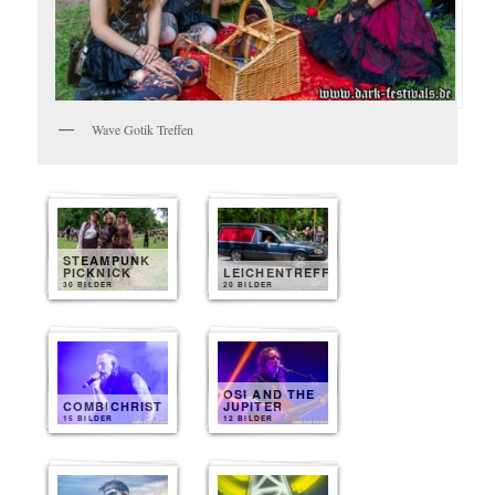
Wave Gotik Treffen
STEAMPUNK
PICKNICK
LEICHENTREFF
30 BILDER
20 BILDER
OSI AND THE
COMBICHRIST
JUPITER
15 BILDER
12 BILDER