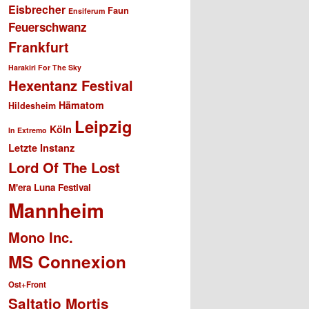
Eisbrecher
Faun
Ensiferum
Feuerschwanz
Frankfurt
Harakiri For The Sky
Hexentanz Festival
Hämatom
Hildesheim
Leipzig
Köln
In Extremo
Letzte Instanz
Lord Of The Lost
M'era Luna Festival
Mannheim
Mono Inc.
MS Connexion
Ost+Front
Saltatio Mortis