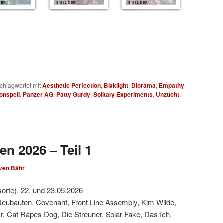
DER
9 BILDER
9 BILDER
chlagwortet mit
Aesthetic Perfection
,
Blaklight
,
Diorama
,
Empathy
onspell
,
Panzer AG
,
Patty Gurdy
,
Solitary Experiments
,
Unzucht
,
en 2026 – Teil 1
ven Bähr
sorte), 22. und 23.05.2026
Neubauten, Covenant, Front Line Assembly, Kim Wilde,
, Cat Rapes Dog, Die Streuner, Solar Fake, Das Ich,