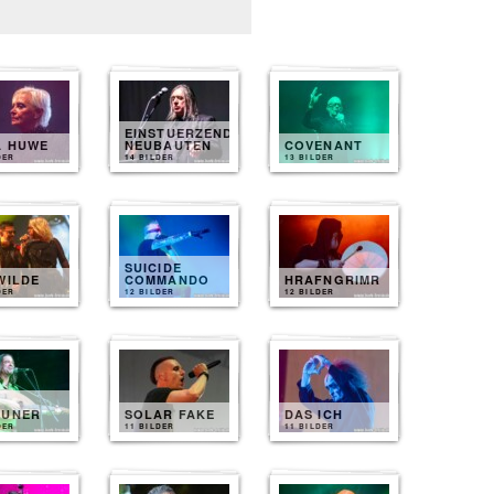
EINSTUERZENDE
A HUWE
NEUBAUTEN
COVENANT
DER
14 BILDER
13 BILDER
SUICIDE
WILDE
COMMANDO
HRAFNGRIMR
DER
12 BILDER
12 BILDER
EUNER
SOLAR FAKE
DAS ICH
DER
11 BILDER
11 BILDER