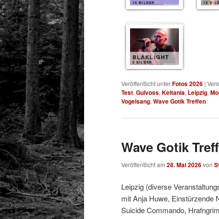
10 BILDER
10 BIL
BLAKLIGHT
8 BILDER
Veröffentlicht unter
Fotos 2026
|
Vers
Test
,
Gulvoss
,
Keltania
,
Leipzig
,
Mo
Vogelsang
,
Wave Gotik Treffen
Wave Gotik Treff
Veröffentlicht am
28. Mai 2026
von
S
Leipzig (diverse Veranstaltung
mit Anja Huwe, Einstürzende 
Suicide Commando, Hrafngrimr