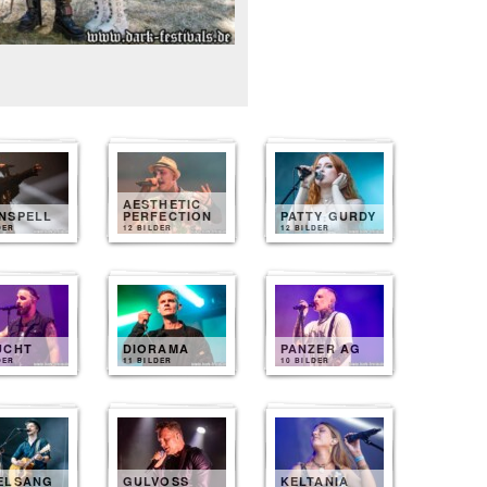
AESTHETIC
NSPELL
PERFECTION
PATTY GURDY
DER
12 BILDER
12 BILDER
UCHT
DIORAMA
PANZER AG
DER
11 BILDER
10 BILDER
ELSANG
GULVOSS
KELTANIA