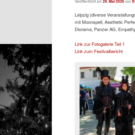
Veröffentlicht am
29. Mai 2026
von
S
Leipzig (diverse Veranstaltung
mit Moonspell, Aesthetic Perfe
Diorama, Panzer AG, Empathy T
Link zur Fotogalerie Teil 1
Link zum Festivalbericht