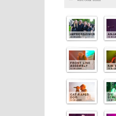
IMPRESSIONEN
ANJ
50 BILDER
15 BIL
FRONT LINE
ASSEMBLY
KIM 
12 BILDER
12 BIL
CAT RAPES
DIE
DOG
STR
12 BILDER
12 BIL