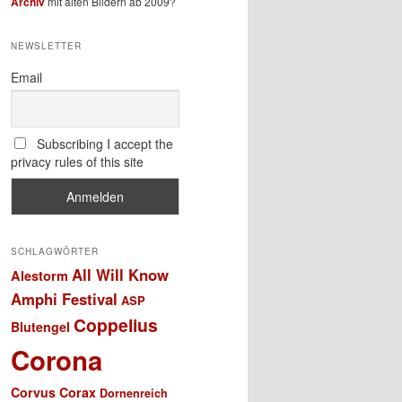
Archiv
mit alten Bildern ab 2009?
NEWSLETTER
Email
Subscribing I accept the
privacy rules of this site
SCHLAGWÖRTER
All Will Know
Alestorm
Amphi Festival
ASP
Coppelius
Blutengel
Corona
Corvus Corax
Dornenreich