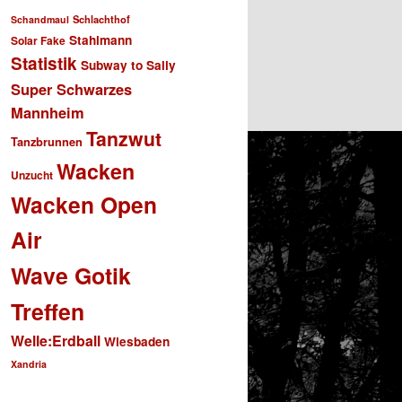
Schlachthof
Schandmaul
Stahlmann
Solar Fake
Statistik
Subway to Sally
Super Schwarzes
Mannheim
Tanzwut
Tanzbrunnen
Wacken
Unzucht
Wacken Open
Air
Wave Gotik
Treffen
Welle:Erdball
Wiesbaden
Xandria