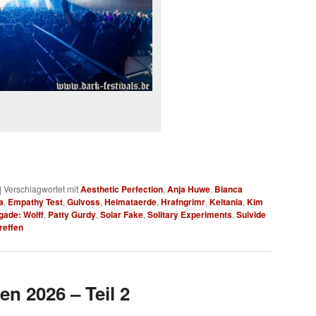
|
Verschlagwortet mit
Aesthetic Perfection
,
Anja Huwe
,
Bianca
a
,
Empathy Test
,
Gulvoss
,
Heimataerde
,
Hrafngrimr
,
Keltania
,
Kim
gade: Wolff
,
Patty Gurdy
,
Solar Fake
,
Solitary Experiments
,
Suivide
reffen
en 2026 – Teil 2