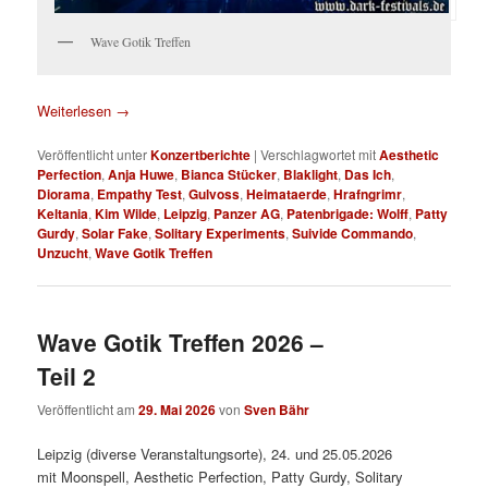
Wave Gotik Treffen
Weiterlesen
→
Veröffentlicht unter
Konzertberichte
|
Verschlagwortet mit
Aesthetic
Perfection
,
Anja Huwe
,
Bianca Stücker
,
Blaklight
,
Das Ich
,
Diorama
,
Empathy Test
,
Gulvoss
,
Heimataerde
,
Hrafngrimr
,
Keltania
,
Kim Wilde
,
Leipzig
,
Panzer AG
,
Patenbrigade: Wolff
,
Patty
Gurdy
,
Solar Fake
,
Solitary Experiments
,
Suivide Commando
,
Unzucht
,
Wave Gotik Treffen
Wave Gotik Treffen 2026 –
Teil 2
Veröffentlicht am
29. Mai 2026
von
Sven Bähr
Leipzig (diverse Veranstaltungsorte), 24. und 25.05.2026
mit Moonspell, Aesthetic Perfection, Patty Gurdy, Solitary