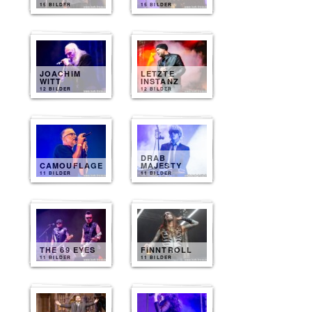
15 BILDER
15 BILDER
JOACHIM
LETZTE
WITT
INSTANZ
12 BILDER
12 BILDER
DRAB
CAMOUFLAGE
MAJESTY
11 BILDER
11 BILDER
THE 69 EYES
FINNTROLL
11 BILDER
11 BILDER