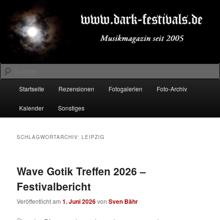
Zum
Zum
Musikmagazin seit 2005
primären
sekundären
Inhalt
Inhalt
springen
springen
DARK-FESTIVALS.DE
Suchen
Hauptmenü
Startseite
Rezensionen
Fotogalerien
Foto-Archiv
Kalender
Sonstiges
SCHLAGWORTARCHIV:
LEIPZIG
Wave Gotik Treffen 2026 –
Festivalbericht
Veröffentlicht am
1. Juni 2026
von
Sven Bähr