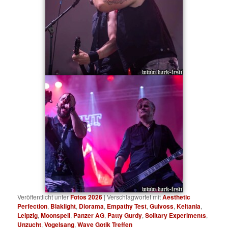
Veröffentlicht unter
Fotos 2026
|
Verschlagwortet mit
Aesthetic
Perfection
,
Blaklight
,
Diorama
,
Empathy Test
,
Gulvoss
,
Keltania
,
Leipzig
,
Moonspell
,
Panzer AG
,
Patty Gurdy
,
Solitary Experiments
,
Unzucht
,
Vogelsang
,
Wave Gotik Treffen