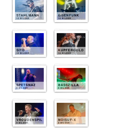
STAHLMANN
EISENFUNK
12 BILDER
10 BILDER
SITD
KUPFERGOLD
10 BILDER
10 BILDER
SPETSNAZ
BASSZILLA
9 BILDER
9 BILDER
VROUDENSPIL
NOISUF-X
9 BILDER
8 BILDER