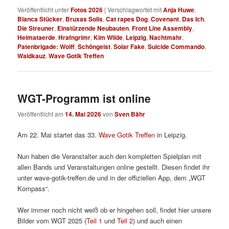
Veröffentlicht unter
Fotos 2026
|
Verschlagwortet mit
Anja Huwe
,
Bianca Stücker
,
Bruxas Solis
,
Cat rapes Dog
,
Covenant
,
Das Ich
,
Die Streuner
,
Einstürzende Neubauten
,
Front Line Assembly
,
Heimataerde
,
Hrafngrimr
,
Kim Wilde
,
Leipzig
,
Nachtmahr
,
Patenbrigade: Wolff
,
Schöngeist
,
Solar Fake
,
Suicide Commando
,
Waldkauz
,
Wave Gotik Treffen
WGT-Programm ist online
Veröffentlicht am
14. Mai 2026
von
Sven Bähr
Am 22. Mai startet das 33.
Wave Gotik Treffen
in Leipzig.
Nun haben die Veranstalter auch den kompletten Spielplan mit
allen Bands und Veranstaltungen online gestellt. Diesen findet ihr
unter wave-gotik-treffen.de und in der offiziellen App, dem „WGT
Kompass“.
Wer immer noch nicht weiß ob er hingehen soll, findet hier unsere
Bilder vom WGT 2025 (
Teil 1
und
Teil 2
) und auch einen