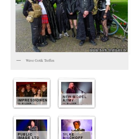
Wave Gotik Treffen
NEW MODEL
IMPRESSIONEN
ARMY
50 BILDER
15 BILDER
PUBLIC
SILKE
IMAGE LTD
BISCHOFF