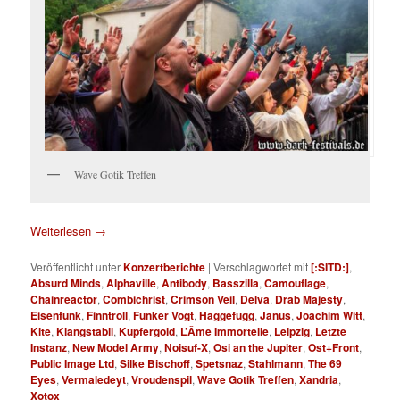
Wave Gotik Treffen
Weiterlesen
→
Veröffentlicht unter
Konzertberichte
|
Verschlagwortet mit
[:SITD:]
,
Absurd Minds
,
Alphaville
,
Antibody
,
Basszilla
,
Camouflage
,
Chainreactor
,
Combichrist
,
Crimson Veil
,
Delva
,
Drab Majesty
,
Eisenfunk
,
Finntroll
,
Funker Vogt
,
Haggefugg
,
Janus
,
Joachim Witt
,
Kite
,
Klangstabil
,
Kupfergold
,
L’Âme Immortelle
,
Leipzig
,
Letzte
Instanz
,
New Model Army
,
Noisuf-X
,
Osi an the Jupiter
,
Ost+Front
,
Public Image Ltd
,
Silke Bischoff
,
Spetsnaz
,
Stahlmann
,
The 69
Eyes
,
Vermaledeyt
,
Vroudenspil
,
Wave Gotik Treffen
,
Xandria
,
Xotox