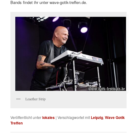
Bands findet ihr unter wave-gotik-treffen.de.
Leaether Strip
Veröffentlicht unter
lokales
|
Verschlagwortet mit
Leipzig
,
Wave Gotik
Treffen