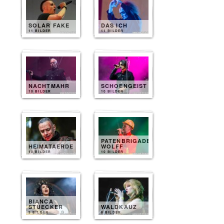
SOLAR FAKE
DAS ICH
11 BILDER
11 BILDER
NACHTMAHR
SCHOENGEIST
10 BILDER
10 BILDER
PATENBRIGADE
HEIMATAERDE
WOLFF
10 BILDER
10 BILDER
BIANCA
STUECKER
WALDKAUZ
9 BILDER
8 BILDER