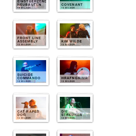
EINSTUERZENDE
NEUBAUTEN
COVENANT
14 BILDER
13 BILDER
FRONT LINE
ASSEMBLY
KIM WILDE
12 BILDER
12 BILDER
SUICIDE
COMMANDO
HRAFNGRIMR
12 BILDER
12 BILDER
CAT RAPES
DIE
DOG
STREUNER
12 BILDER
12 BILDER