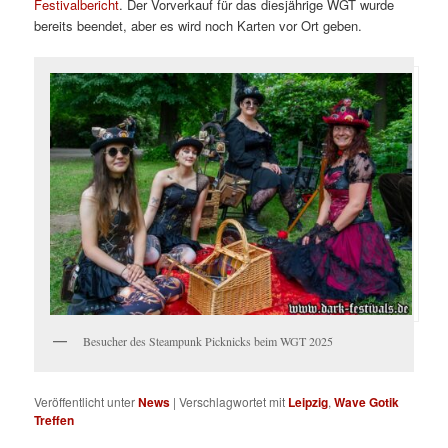
Festivalbericht
. Der Vorverkauf für das diesjährige WGT wurde
bereits beendet, aber es wird noch Karten vor Ort geben.
Besucher des Steampunk Picknicks beim WGT 2025
Veröffentlicht unter
News
|
Verschlagwortet mit
Leipzig
,
Wave Gotik
Treffen