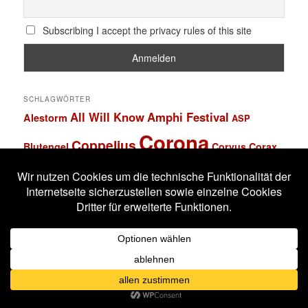
Subscribing I accept the privacy rules of this site
SCHLAGWÖRTER
All Will Know
Amphi Festival
Alestorm
ASP
Corona
Coppelius
Blutengel
Corvus Corax
Feuerschwanz
Eisbrecher
Faun
Dornenreich
Ensiferum
Frankfurt
Harakiri For The Sky
Hexentanz Festival
Hämatom
Hildesheim
Leipzig
Köln
Letzte Instanz
In Extremo
Lord Of The Lost
M'era Luna Festival
Mannheim
Mono Inc.