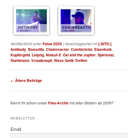
ANTIBODY
CHAINREACTOR
6 BILDER
5 BILDER
Veröffentlicht unter
Fotos 2025
|
Verschlagwortet mit
[:SITD:]
,
Antibody
,
Basszilla
,
Chainreactor
,
Combichrist
,
Eisenfunk
,
Kupfergold
,
Leipzig
,
Noisuf-X
,
Osi and the Jupiter
,
Spetsnaz
,
Stahlmann
,
Vroudenspil
,
Wave Gotik Treffen
Beitragsnavigation
←
Ältere Beiträge
Kennt ihr schon unser
Foto-Archiv
mit alten Bildern ab 2009?
NEWSLETTER
Email