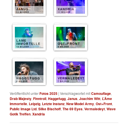
JANUS
XANDRIA
11 BILDER
11 BILDER
LAME
IMMORTELLE
OST+FRONT
10 BILDER
9 BILDER
HAGGEFUGG
VERMALEDEYT
9 BILDER
7 BILDER
Veröffentlicht unter
Fotos 2025
|
Verschlagwortet mit
Camouflage
,
Drab Majesty
,
Finntroll
,
Haggefugg
,
Janus
,
Joachim Witt
,
L’Âme
Immortelle
,
Leipzig
,
Letzte Instanz
,
New Model Army
,
Ost+Front
,
Public Image Ltd
,
Silke Bischoff
,
The 69 Eyes
,
Vermaledeyt
,
Wave
Gotik Treffen
,
Xandria