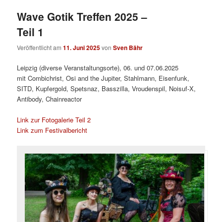
Wave Gotik Treffen 2025 –
Teil 1
Veröffentlicht am
11. Juni 2025
von
Sven Bähr
Leipzig (diverse Veranstaltungsorte), 06. und 07.06.2025
mit Combichrist, Osi and the Jupiter, Stahlmann, Eisenfunk,
SITD, Kupfergold, Spetsnaz, Basszilla, Vroudenspil, Noisuf-X,
Antibody, Chainreactor
Link zur Fotogalerie Teil 2
Link zum Festivalbericht