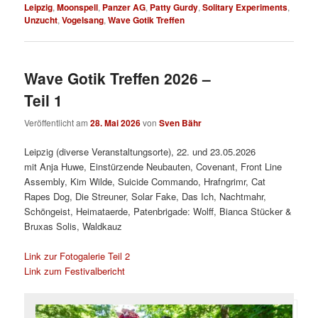
Leipzig
,
Moonspell
,
Panzer AG
,
Patty Gurdy
,
Solitary Experiments
,
Unzucht
,
Vogelsang
,
Wave Gotik Treffen
Wave Gotik Treffen 2026 –
Teil 1
Veröffentlicht am
28. Mai 2026
von
Sven Bähr
Leipzig (diverse Veranstaltungsorte), 22. und 23.05.2026
mit Anja Huwe, Einstürzende Neubauten, Covenant, Front Line
Assembly, Kim Wilde, Suicide Commando, Hrafngrimr, Cat
Rapes Dog, Die Streuner, Solar Fake, Das Ich, Nachtmahr,
Schöngeist, Heimataerde, Patenbrigade: Wolff, Bianca Stücker &
Bruxas Solis, Waldkauz
Link zur Fotogalerie Teil 2
Link zum Festivalbericht