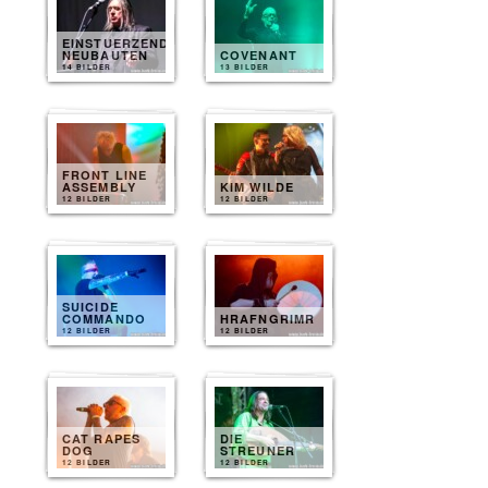
EINSTUERZENDE
NEUBAUTEN
COVENANT
14 BILDER
13 BILDER
FRONT LINE
ASSEMBLY
KIM WILDE
12 BILDER
12 BILDER
SUICIDE
COMMANDO
HRAFNGRIMR
12 BILDER
12 BILDER
CAT RAPES
DIE
DOG
STREUNER
12 BILDER
12 BILDER