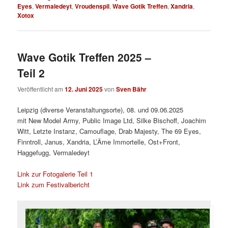
Eyes
,
Vermaledeyt
,
Vroudenspil
,
Wave Gotik Treffen
,
Xandria
,
Xotox
Wave Gotik Treffen 2025 –
Teil 2
Veröffentlicht am
12. Juni 2025
von
Sven Bähr
Leipzig (diverse Veranstaltungsorte), 08. und 09.06.2025
mit New Model Army, Public Image Ltd, Silke Bischoff, Joachim
Witt, Letzte Instanz, Camouflage, Drab Majesty, The 69 Eyes,
Finntroll, Janus, Xandria, L’Âme Immortelle, Ost+Front,
Haggefugg, Vermaledeyt
Link zur Fotogalerie Teil 1
Link zum Festivalbericht