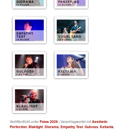
DIORAMA
PANZER AG
11 BILDER
10 BILDER
EMPATHY
TEST
VOGELSANG
10 BILDER
10 BILDER
GULVOSS
KELTANIA
9 BILDER
9 BILDER
BLAKLIGHT
8 BILDER
Veröffentlicht unter
Fotos 2026
|
Verschlagwortet mit
Aesthetic
Perfection
,
Blaklight
,
Diorama
,
Empathy Test
,
Gulvoss
,
Keltania
,