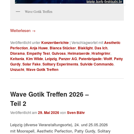
Wave Gotik Treffen
Weiterlesen
→
Veröffentlicht unter
Konzertberichte
|
Verschlagwortet mit
Aesthetic
Perfection
,
Anja Huwe
,
Bianca Stücker
,
Blaklight
,
Das Ich
,
Diorama
,
Empathy Test
,
Gulvoss
,
Heimataerde
,
Hrafngrimr
,
Keltania
,
Kim Wilde
,
Leipzig
,
Panzer AG
,
Patenbrigade: Wolff
,
Patty
Gurdy
,
Solar Fake
,
Solitary Experiments
,
Suivide Commando
,
Unzucht
,
Wave Gotik Treffen
Wave Gotik Treffen 2026 –
Teil 2
Veröffentlicht am
29. Mai 2026
von
Sven Bähr
Leipzig (diverse Veranstaltungsorte), 24. und 25.05.2026
mit Moonspell, Aesthetic Perfection, Patty Gurdy, Solitary