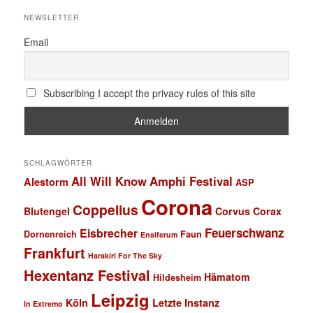
NEWSLETTER
Email
Subscribing I accept the privacy rules of this site
SCHLAGWÖRTER
All Will Know
Amphi Festival
Alestorm
ASP
Corona
Coppelius
Blutengel
Corvus Corax
Feuerschwanz
Eisbrecher
Faun
Dornenreich
Ensiferum
Frankfurt
Harakiri For The Sky
Hexentanz Festival
Hämatom
Hildesheim
Leipzig
Köln
Letzte Instanz
In Extremo