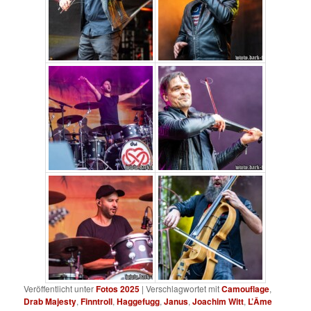
Veröffentlicht unter
Fotos 2025
|
Verschlagwortet mit
Camouflage
,
Drab Majesty
,
Finntroll
,
Haggefugg
,
Janus
,
Joachim Witt
,
L’Âme