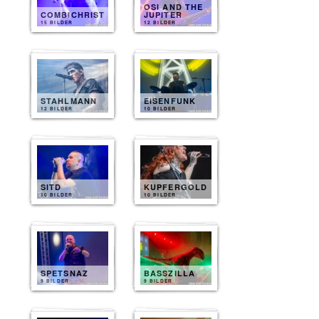
OSI AND THE
COMBICHRIST
JUPITER
15 BILDER
12 BILDER
STAHLMANN
EISENFUNK
12 BILDER
10 BILDER
SITD
KUPFERGOLD
10 BILDER
10 BILDER
SPETSNAZ
BASSZILLA
9 BILDER
9 BILDER