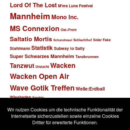
Lord Of The Lost
M'era Luna Festival
Mannheim
Mono Inc.
MS Connexion
Ost+Front
Saltatio Mortis
Solar Fake
Schlachthof
Schandmaul
Statistik
Stahlmann
Subway to Sally
Super Schwarzes Mannheim
Tanzbrunnen
Wacken
Tanzwut
Unzucht
Wacken Open Air
Wave Gotik Treffen
Welle:Erdball
Wiesbaden
Xandria
Impressum