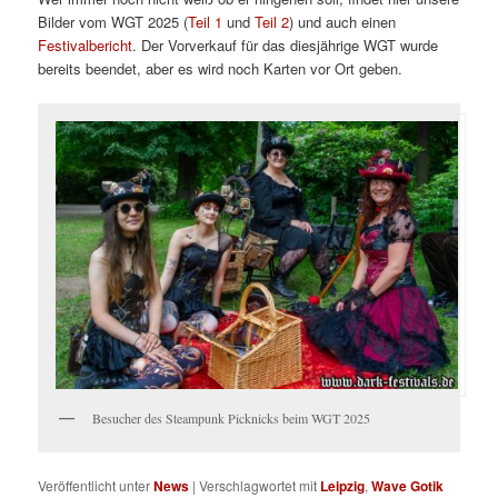
Bilder vom WGT 2025 (
Teil 1
und
Teil 2
) und auch einen
Festivalbericht
. Der Vorverkauf für das diesjährige WGT wurde
bereits beendet, aber es wird noch Karten vor Ort geben.
Besucher des Steampunk Picknicks beim WGT 2025
Veröffentlicht unter
News
|
Verschlagwortet mit
Leipzig
,
Wave Gotik