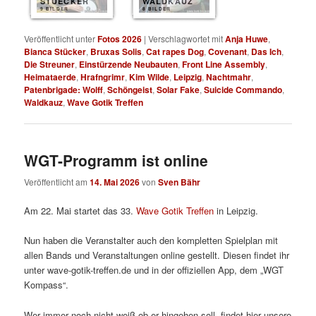
STUECKER
WALDKAUZ
9 BILDER
8 BILDER
Veröffentlicht unter
Fotos 2026
|
Verschlagwortet mit
Anja Huwe
,
Bianca Stücker
,
Bruxas Solis
,
Cat rapes Dog
,
Covenant
,
Das Ich
,
Die Streuner
,
Einstürzende Neubauten
,
Front Line Assembly
,
Heimataerde
,
Hrafngrimr
,
Kim Wilde
,
Leipzig
,
Nachtmahr
,
Patenbrigade: Wolff
,
Schöngeist
,
Solar Fake
,
Suicide Commando
,
Waldkauz
,
Wave Gotik Treffen
WGT-Programm ist online
Veröffentlicht am
14. Mai 2026
von
Sven Bähr
Am 22. Mai startet das 33.
Wave Gotik Treffen
in Leipzig.
Nun haben die Veranstalter auch den kompletten Spielplan mit
allen Bands und Veranstaltungen online gestellt. Diesen findet ihr
unter wave-gotik-treffen.de und in der offiziellen App, dem „WGT
Kompass“.
Wer immer noch nicht weiß ob er hingehen soll, findet hier unsere