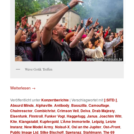
Wave Gotik Treffen
Weiterlesen
→
Veröffentlicht unter
Konzertberichte
|
Verschlagwortet mit
[:SITD:]
,
Absurd Minds
,
Alphaville
,
Antibody
,
Basszilla
,
Camouflage
,
Chainreactor
,
Combichrist
,
Crimson Veil
,
Delva
,
Drab Majesty
,
Eisenfunk
,
Finntroll
,
Funker Vogt
,
Haggefugg
,
Janus
,
Joachim Witt
,
Kite
,
Klangstabil
,
Kupfergold
,
L’Âme Immortelle
,
Leipzig
,
Letzte
Instanz
,
New Model Army
,
Noisuf-X
,
Osi an the Jupiter
,
Ost+Front
,
Public Image Ltd
,
Silke Bischoff
,
Spetsnaz
,
Stahlmann
,
The 69