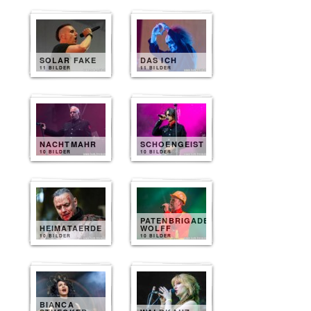
SOLAR FAKE
DAS ICH
11 BILDER
11 BILDER
NACHTMAHR
SCHOENGEIST
10 BILDER
10 BILDER
PATENBRIGADE
HEIMATAERDE
WOLFF
10 BILDER
10 BILDER
BIANCA