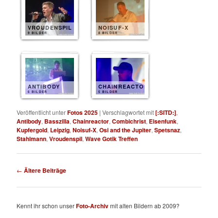
VROUDENSPIL
NOISUF-X
9 BILDER
8 BILDER
ANTIBODY
CHAINREACTOR
6 BILDER
5 BILDER
Veröffentlicht unter
Fotos 2025
|
Verschlagwortet mit
[:SITD:]
,
Antibody
,
Basszilla
,
Chainreactor
,
Combichrist
,
Eisenfunk
,
Kupfergold
,
Leipzig
,
Noisuf-X
,
Osi and the Jupiter
,
Spetsnaz
,
Stahlmann
,
Vroudenspil
,
Wave Gotik Treffen
Beitragsnavigation
←
Ältere Beiträge
Kennt ihr schon unser
Foto-Archiv
mit alten Bildern ab 2009?