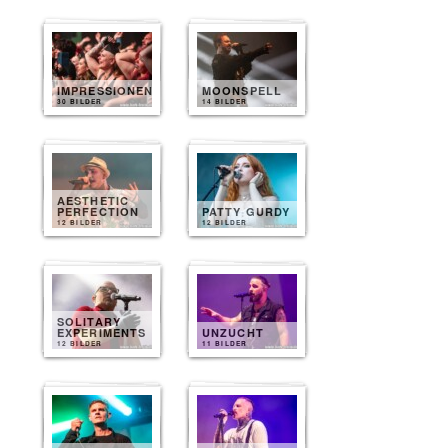
IMPRESSIONEN
MOONSPELL
30 BILDER
14 BILDER
AESTHETIC
PERFECTION
PATTY GURDY
12 BILDER
12 BILDER
SOLITARY
EXPERIMENTS
UNZUCHT
12 BILDER
11 BILDER