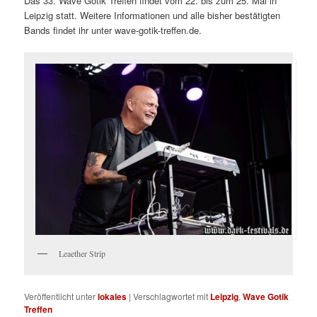
Das 33. Wave Gotik Treffen findet vom 22. bis zum 25. Mai in
Leipzig statt. Weitere Informationen und alle bisher bestätigten
Bands findet ihr unter wave-gotik-treffen.de.
Leaether Strip
Veröffentlicht unter
lokales
|
Verschlagwortet mit
Leipzig
,
Wave Gotik
Treffen