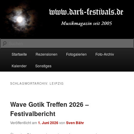
Zum
Zum
Musikmagazin seit 2005
primären
sekundären
Inhalt
Inhalt
springen
springen
DARK-FESTIVALS.DE
Suchen
Hauptmenü
Startseite
Rezensionen
Fotogalerien
Foto-Archiv
Kalender
Sonstiges
SCHLAGWORTARCHIV:
LEIPZIG
Wave Gotik Treffen 2026 –
Festivalbericht
Veröffentlicht am
1. Juni 2026
von
Sven Bähr