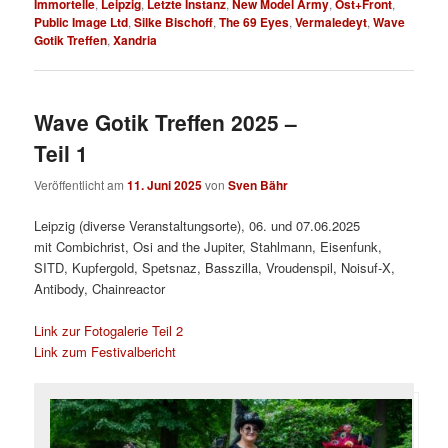
Immortelle
,
Leipzig
,
Letzte Instanz
,
New Model Army
,
Ost+Front
,
Public Image Ltd
,
Silke Bischoff
,
The 69 Eyes
,
Vermaledeyt
,
Wave
Gotik Treffen
,
Xandria
Wave Gotik Treffen 2025 –
Teil 1
Veröffentlicht am
11. Juni 2025
von
Sven Bähr
Leipzig (diverse Veranstaltungsorte), 06. und 07.06.2025
mit Combichrist, Osi and the Jupiter, Stahlmann, Eisenfunk,
SITD, Kupfergold, Spetsnaz, Basszilla, Vroudenspil, Noisuf-X,
Antibody, Chainreactor
Link zur Fotogalerie Teil 2
Link zum Festivalbericht