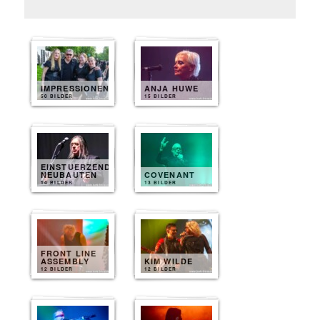
IMPRESSIONEN
ANJA HUWE
50 BILDER
15 BILDER
EINSTUERZENDE
NEUBAUTEN
COVENANT
14 BILDER
13 BILDER
FRONT LINE
ASSEMBLY
KIM WILDE
12 BILDER
12 BILDER