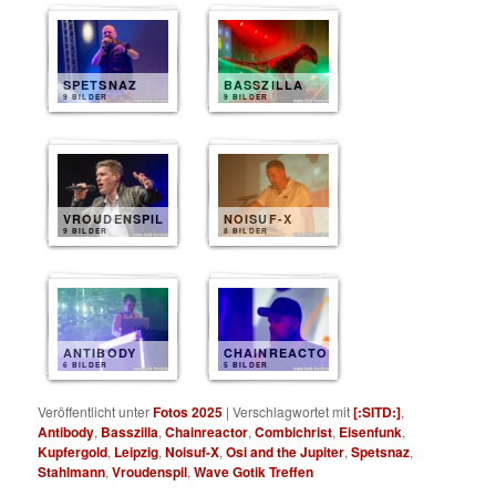
SPETSNAZ
BASSZILLA
9 BILDER
9 BILDER
VROUDENSPIL
NOISUF-X
9 BILDER
8 BILDER
ANTIBODY
CHAINREACTOR
6 BILDER
5 BILDER
Veröffentlicht unter
Fotos 2025
|
Verschlagwortet mit
[:SITD:]
,
Antibody
,
Basszilla
,
Chainreactor
,
Combichrist
,
Eisenfunk
,
Kupfergold
,
Leipzig
,
Noisuf-X
,
Osi and the Jupiter
,
Spetsnaz
,
Stahlmann
,
Vroudenspil
,
Wave Gotik Treffen