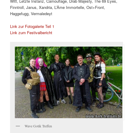
Witt, Letzte Instanz, Camouflage, Drab Majesty, The 69 Eyes,
Finntroll, Janus, Xandria, L’Âme Immortelle, Ost+Front,
Haggefugg, Vermaledeyt
Link zur Fotogalerie Teil 1
Link zum Festivalbericht
Wave Gotik Treffen