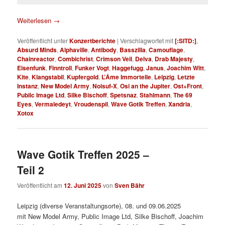
Weiterlesen
→
Veröffentlicht unter
Konzertberichte
|
Verschlagwortet mit
[:SITD:]
,
Absurd Minds
,
Alphaville
,
Antibody
,
Basszilla
,
Camouflage
,
Chainreactor
,
Combichrist
,
Crimson Veil
,
Delva
,
Drab Majesty
,
Eisenfunk
,
Finntroll
,
Funker Vogt
,
Haggefugg
,
Janus
,
Joachim Witt
,
Kite
,
Klangstabil
,
Kupfergold
,
L’Âme Immortelle
,
Leipzig
,
Letzte
Instanz
,
New Model Army
,
Noisuf-X
,
Osi an the Jupiter
,
Ost+Front
,
Public Image Ltd
,
Silke Bischoff
,
Spetsnaz
,
Stahlmann
,
The 69
Eyes
,
Vermaledeyt
,
Vroudenspil
,
Wave Gotik Treffen
,
Xandria
,
Xotox
Wave Gotik Treffen 2025 –
Teil 2
Veröffentlicht am
12. Juni 2025
von
Sven Bähr
Leipzig (diverse Veranstaltungsorte), 08. und 09.06.2025
mit New Model Army, Public Image Ltd, Silke Bischoff, Joachim