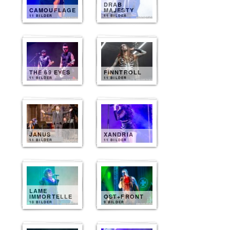
DRAB
CAMOUFLAGE
MAJESTY
11 BILDER
11 BILDER
THE 69 EYES
FINNTROLL
11 BILDER
11 BILDER
JANUS
XANDRIA
11 BILDER
11 BILDER
LAME
IMMORTELLE
OST+FRONT
10 BILDER
9 BILDER