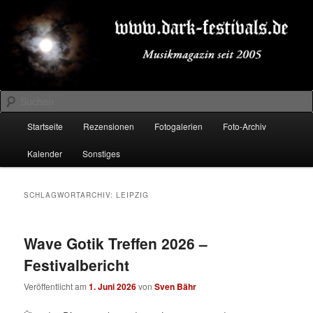
Zum
Zum
Musikmagazin seit 2005
primären
sekundären
Inhalt
Inhalt
springen
springen
DARK-FESTIVALS.DE
Suchen
Hauptmenü
Startseite
Rezensionen
Fotogalerien
Foto-Archiv
Kalender
Sonstiges
SCHLAGWORTARCHIV:
LEIPZIG
Wave Gotik Treffen 2026 –
Festivalbericht
Veröffentlicht am
1. Juni 2026
von
Sven Bähr