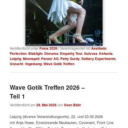
Veröffentlicht unter
Fotos 2026
|
Verschlagwortet mit
Aesthetic
Perfection
,
Blaklight
,
Diorama
,
Empathy Test
,
Gulvoss
,
Keltania
,
Leipzig
,
Moonspell
,
Panzer AG
,
Patty Gurdy
,
Solitary Experiments
,
Unzucht
,
Vogelsang
,
Wave Gotik Treffen
Wave Gotik Treffen 2026 –
Teil 1
Veröffentlicht am
28. Mai 2026
von
Sven Bähr
Leipzig (diverse Veranstaltungsorte), 22. und 23.05.2026
mit Anja Huwe, Einstürzende Neubauten, Covenant, Front Line