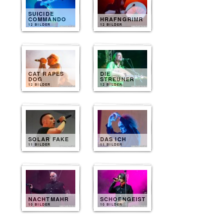
SUICIDE
COMMANDO
HRAFNGRIMR
12 BILDER
12 BILDER
CAT RAPES
DIE
DOG
STREUNER
12 BILDER
12 BILDER
SOLAR FAKE
DAS ICH
11 BILDER
11 BILDER
NACHTMAHR
SCHOENGEIST
10 BILDER
10 BILDER