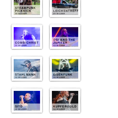
STEAMPUNK
PICKNICK
LEICHENTREFF
30 BILDER
20 BILDER
OSI AND THE
COMBICHRIST
JUPITER
15 BILDER
12 BILDER
STAHLMANN
EISENFUNK
12 BILDER
10 BILDER
SITD
KUPFERGOLD
10 BILDER
10 BILDER