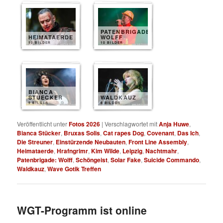
PATENBRIGADE
HEIMATAERDE
WOLFF
10 BILDER
10 BILDER
BIANCA
STUECKER
WALDKAUZ
9 BILDER
8 BILDER
Veröffentlicht unter
Fotos 2026
|
Verschlagwortet mit
Anja Huwe
,
Bianca Stücker
,
Bruxas Solis
,
Cat rapes Dog
,
Covenant
,
Das Ich
,
Die Streuner
,
Einstürzende Neubauten
,
Front Line Assembly
,
Heimataerde
,
Hrafngrimr
,
Kim Wilde
,
Leipzig
,
Nachtmahr
,
Patenbrigade: Wolff
,
Schöngeist
,
Solar Fake
,
Suicide Commando
,
Waldkauz
,
Wave Gotik Treffen
WGT-Programm ist online