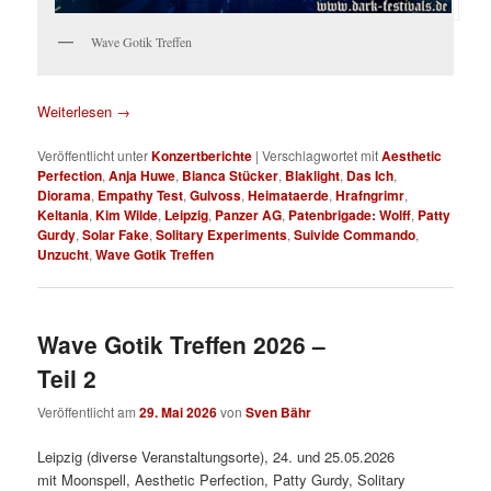
Wave Gotik Treffen
Weiterlesen
→
Veröffentlicht unter
Konzertberichte
|
Verschlagwortet mit
Aesthetic
Perfection
,
Anja Huwe
,
Bianca Stücker
,
Blaklight
,
Das Ich
,
Diorama
,
Empathy Test
,
Gulvoss
,
Heimataerde
,
Hrafngrimr
,
Keltania
,
Kim Wilde
,
Leipzig
,
Panzer AG
,
Patenbrigade: Wolff
,
Patty
Gurdy
,
Solar Fake
,
Solitary Experiments
,
Suivide Commando
,
Unzucht
,
Wave Gotik Treffen
Wave Gotik Treffen 2026 –
Teil 2
Veröffentlicht am
29. Mai 2026
von
Sven Bähr
Leipzig (diverse Veranstaltungsorte), 24. und 25.05.2026
mit Moonspell, Aesthetic Perfection, Patty Gurdy, Solitary