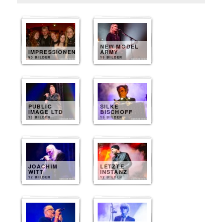
NEW MODEL
IMPRESSIONEN
ARMY
50 BILDER
15 BILDER
PUBLIC
SILKE
IMAGE LTD
BISCHOFF
15 BILDER
15 BILDER
JOACHIM
LETZTE
WITT
INSTANZ
12 BILDER
12 BILDER