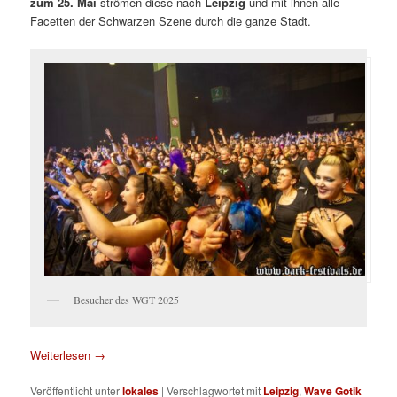
zum 25. Mai
strömen diese nach
Leipzig
und mit ihnen alle
Facetten der Schwarzen Szene durch die ganze Stadt.
Besucher des WGT 2025
Weiterlesen
→
Veröffentlicht unter
lokales
|
Verschlagwortet mit
Leipzig
,
Wave Gotik