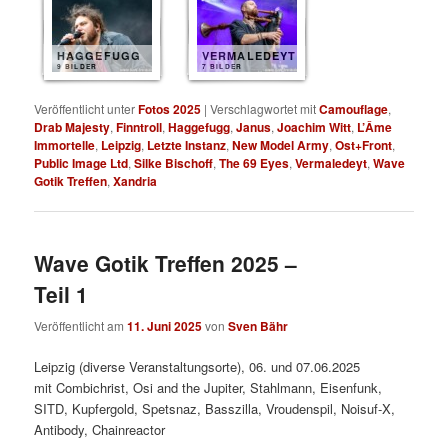
HAGGEFUGG
VERMALEDEYT
9 BILDER
7 BILDER
Veröffentlicht unter
Fotos 2025
|
Verschlagwortet mit
Camouflage
,
Drab Majesty
,
Finntroll
,
Haggefugg
,
Janus
,
Joachim Witt
,
L’Âme
Immortelle
,
Leipzig
,
Letzte Instanz
,
New Model Army
,
Ost+Front
,
Public Image Ltd
,
Silke Bischoff
,
The 69 Eyes
,
Vermaledeyt
,
Wave
Gotik Treffen
,
Xandria
Wave Gotik Treffen 2025 –
Teil 1
Veröffentlicht am
11. Juni 2025
von
Sven Bähr
Leipzig (diverse Veranstaltungsorte), 06. und 07.06.2025
mit Combichrist, Osi and the Jupiter, Stahlmann, Eisenfunk,
SITD, Kupfergold, Spetsnaz, Basszilla, Vroudenspil, Noisuf-X,
Antibody, Chainreactor