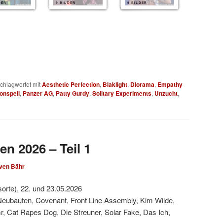
DER
9 BILDER
9 BILDER
chlagwortet mit
Aesthetic Perfection
,
Blaklight
,
Diorama
,
Empathy
onspell
,
Panzer AG
,
Patty Gurdy
,
Solitary Experiments
,
Unzucht
,
en 2026 – Teil 1
ven Bähr
sorte), 22. und 23.05.2026
Neubauten, Covenant, Front Line Assembly, Kim Wilde,
, Cat Rapes Dog, Die Streuner, Solar Fake, Das Ich,