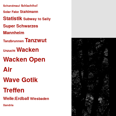
Schlachthof
Schandmaul
Stahlmann
Solar Fake
Statistik
Subway to Sally
Super Schwarzes
Mannheim
Tanzwut
Tanzbrunnen
Wacken
Unzucht
Wacken Open
Air
Wave Gotik
Treffen
Welle:Erdball
Wiesbaden
Xandria