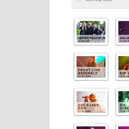
IMPRESSIONEN
ANJ
50 BILDER
15 BIL
FRONT LINE
ASSEMBLY
KIM 
12 BILDER
12 BIL
CAT RAPES
DIE
DOG
STR
12 BILDER
12 BIL