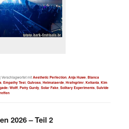
|
Verschlagwortet mit
Aesthetic Perfection
,
Anja Huwe
,
Bianca
a
,
Empathy Test
,
Gulvoss
,
Heimataerde
,
Hrafngrimr
,
Keltania
,
Kim
gade: Wolff
,
Patty Gurdy
,
Solar Fake
,
Solitary Experiments
,
Suivide
reffen
en 2026 – Teil 2