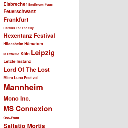
Eisbrecher
Faun
Ensiferum
Feuerschwanz
Frankfurt
Harakiri For The Sky
Hexentanz Festival
Hämatom
Hildesheim
Leipzig
Köln
In Extremo
Letzte Instanz
Lord Of The Lost
M'era Luna Festival
Mannheim
Mono Inc.
MS Connexion
Ost+Front
Saltatio Mortis