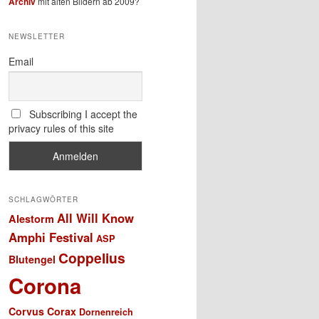
Archiv
mit alten Bildern ab 2009?
NEWSLETTER
Email
Subscribing I accept the
privacy rules of this site
SCHLAGWÖRTER
All Will Know
Alestorm
Amphi Festival
ASP
Coppelius
Blutengel
Corona
Corvus Corax
Dornenreich