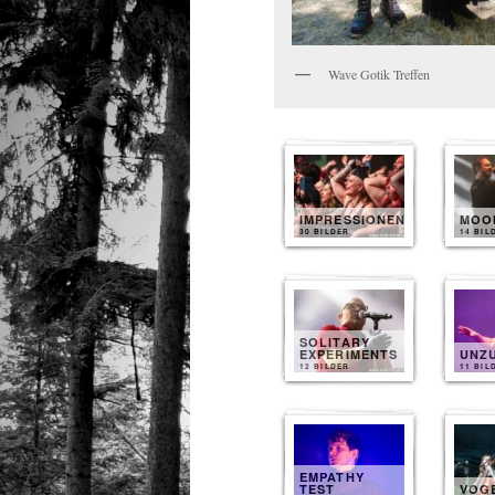
Wave Gotik Treffen
IMPRESSIONEN
MOO
30 BILDER
14 BIL
SOLITARY
EXPERIMENTS
UNZ
12 BILDER
11 BIL
EMPATHY
TEST
VOG