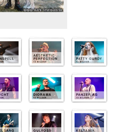
AESTHETIC
NSPELL
PERFECTION
PATTY GURDY
DER
12 BILDER
12 BILDER
UCHT
DIORAMA
PANZER AG
DER
11 BILDER
10 BILDER
ELSANG
GULVOSS
KELTANIA