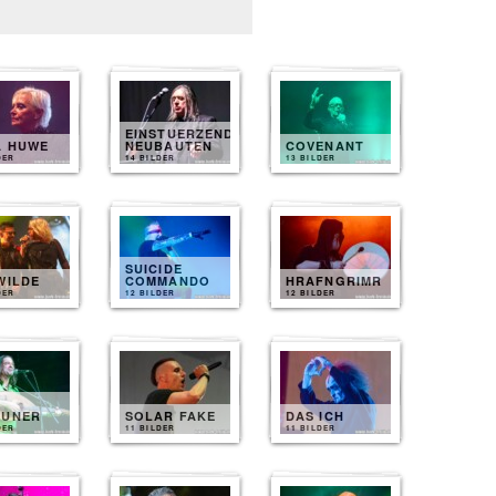
EINSTUERZENDE
A HUWE
NEUBAUTEN
COVENANT
DER
14 BILDER
13 BILDER
SUICIDE
WILDE
COMMANDO
HRAFNGRIMR
DER
12 BILDER
12 BILDER
EUNER
SOLAR FAKE
DAS ICH
DER
11 BILDER
11 BILDER