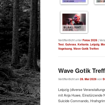
10 BILDER
10 BIL
BLAKLIGHT
8 BILDER
Veröffentlicht unter
Fotos 2026
|
Vers
Test
,
Gulvoss
,
Keltania
,
Leipzig
,
Mo
Vogelsang
,
Wave Gotik Treffen
Wave Gotik Treff
Veröffentlicht am
28. Mai 2026
von
S
Leipzig (diverse Veranstaltung
mit Anja Huwe, Einstürzende 
Suicide Commando, Hrafngrimr