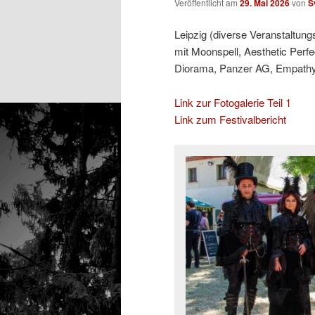
Veröffentlicht am
29. Mai 2026
von
S
Leipzig (diverse Veranstaltung
mit Moonspell, Aesthetic Perfe
Diorama, Panzer AG, Empathy T
Link zur Fotogalerie Teil 1
Link zum Festivalbericht