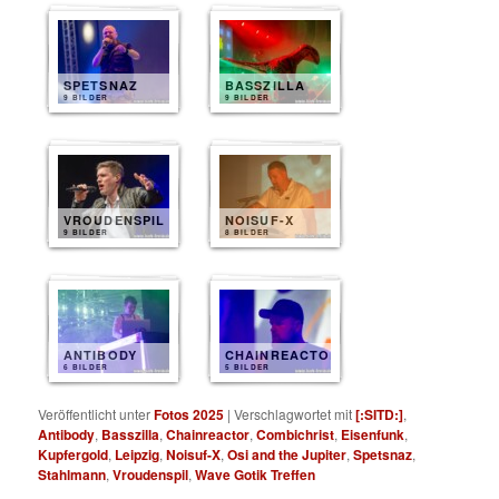
SPETSNAZ
BASSZILLA
9 BILDER
9 BILDER
VROUDENSPIL
NOISUF-X
9 BILDER
8 BILDER
ANTIBODY
CHAINREACTOR
6 BILDER
5 BILDER
Veröffentlicht unter
Fotos 2025
|
Verschlagwortet mit
[:SITD:]
,
Antibody
,
Basszilla
,
Chainreactor
,
Combichrist
,
Eisenfunk
,
Kupfergold
,
Leipzig
,
Noisuf-X
,
Osi and the Jupiter
,
Spetsnaz
,
Stahlmann
,
Vroudenspil
,
Wave Gotik Treffen