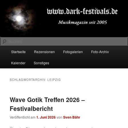
Zum
Zum
Musikmagazin seit 2005
primären
sekundären
Inhalt
Inhalt
springen
springen
DARK-FESTIVALS.DE
Suchen
Hauptmenü
Startseite
Rezensionen
Fotogalerien
Foto-Archiv
Kalender
Sonstiges
SCHLAGWORTARCHIV:
LEIPZIG
Wave Gotik Treffen 2026 –
Festivalbericht
Veröffentlicht am
1. Juni 2026
von
Sven Bähr