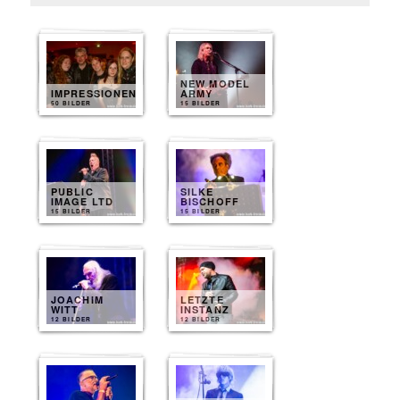
NEW MODEL
IMPRESSIONEN
ARMY
50 BILDER
15 BILDER
PUBLIC
SILKE
IMAGE LTD
BISCHOFF
15 BILDER
15 BILDER
JOACHIM
LETZTE
WITT
INSTANZ
12 BILDER
12 BILDER