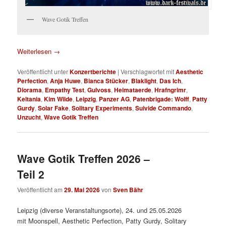
Wave Gotik Treffen
Weiterlesen
→
Veröffentlicht unter
Konzertberichte
|
Verschlagwortet mit
Aesthetic
Perfection
,
Anja Huwe
,
Bianca Stücker
,
Blaklight
,
Das Ich
,
Diorama
,
Empathy Test
,
Gulvoss
,
Heimataerde
,
Hrafngrimr
,
Keltania
,
Kim Wilde
,
Leipzig
,
Panzer AG
,
Patenbrigade: Wolff
,
Patty
Gurdy
,
Solar Fake
,
Solitary Experiments
,
Suivide Commando
,
Unzucht
,
Wave Gotik Treffen
Wave Gotik Treffen 2026 –
Teil 2
Veröffentlicht am
29. Mai 2026
von
Sven Bähr
Leipzig (diverse Veranstaltungsorte), 24. und 25.05.2026
mit Moonspell, Aesthetic Perfection, Patty Gurdy, Solitary