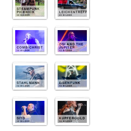
STEAMPUNK
PICKNICK
LEICHENTREFF
30 BILDER
20 BILDER
OSI AND THE
COMBICHRIST
JUPITER
15 BILDER
12 BILDER
STAHLMANN
EISENFUNK
12 BILDER
10 BILDER
SITD
KUPFERGOLD
10 BILDER
10 BILDER