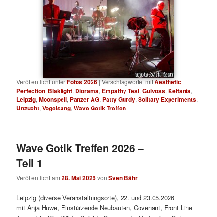
Veröffentlicht unter
Fotos 2026
|
Verschlagwortet mit
Aesthetic
Perfection
,
Blaklight
,
Diorama
,
Empathy Test
,
Gulvoss
,
Keltania
,
Leipzig
,
Moonspell
,
Panzer AG
,
Patty Gurdy
,
Solitary Experiments
,
Unzucht
,
Vogelsang
,
Wave Gotik Treffen
Wave Gotik Treffen 2026 –
Teil 1
Veröffentlicht am
28. Mai 2026
von
Sven Bähr
Leipzig (diverse Veranstaltungsorte), 22. und 23.05.2026
mit Anja Huwe, Einstürzende Neubauten, Covenant, Front Line