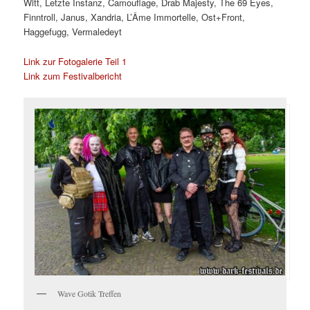
Witt, Letzte Instanz, Camouflage, Drab Majesty, The 69 Eyes,
Finntroll, Janus, Xandria, L’Âme Immortelle, Ost+Front,
Haggefugg, Vermaledeyt
Link zur Fotogalerie Teil 1
Link zum Festivalbericht
Wave Gotik Treffen