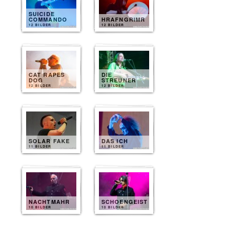
SUICIDE
COMMANDO
HRAFNGRIMR
12 BILDER
12 BILDER
CAT RAPES
DIE
DOG
STREUNER
12 BILDER
12 BILDER
SOLAR FAKE
DAS ICH
11 BILDER
11 BILDER
NACHTMAHR
SCHOENGEIST
10 BILDER
10 BILDER