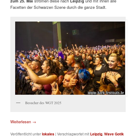
zum 25. Mai
strömen diese nach
Leipzig
und mit ihnen alle
Facetten der Schwarzen Szene durch die ganze Stadt.
Besucher des WGT 2025
Weiterlesen
→
Veröffentlicht unter
lokales
|
Verschlagwortet mit
Leipzig
,
Wave Gotik