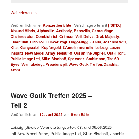
Weiterlesen
→
Veröffentlicht unter
Konzertberichte
|
Verschlagwortet mit
[:SITD:]
,
Absurd Minds
,
Alphaville
,
Antibody
,
Basszilla
,
Camouflage
,
Chainreactor
,
Combichrist
,
Crimson Veil
,
Delva
,
Drab Majesty
,
Eisenfunk
,
Finntroll
,
Funker Vogt
,
Haggefugg
,
Janus
,
Joachim Witt
,
Kite
,
Klangstabil
,
Kupfergold
,
L’Âme Immortelle
,
Leipzig
,
Letzte
Instanz
,
New Model Army
,
Noisuf-X
,
Osi an the Jupiter
,
Ost+Front
,
Public Image Ltd
,
Silke Bischoff
,
Spetsnaz
,
Stahlmann
,
The 69
Eyes
,
Vermaledeyt
,
Vroudenspil
,
Wave Gotik Treffen
,
Xandria
,
Xotox
Wave Gotik Treffen 2025 –
Teil 2
Veröffentlicht am
12. Juni 2025
von
Sven Bähr
Leipzig (diverse Veranstaltungsorte), 08. und 09.06.2025
mit New Model Army, Public Image Ltd, Silke Bischoff, Joachim