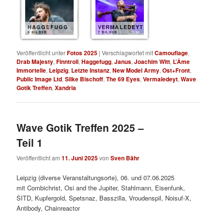
HAGGEFUGG
VERMALEDEYT
9 BILDER
7 BILDER
Veröffentlicht unter
Fotos 2025
|
Verschlagwortet mit
Camouflage
,
Drab Majesty
,
Finntroll
,
Haggefugg
,
Janus
,
Joachim Witt
,
L’Âme
Immortelle
,
Leipzig
,
Letzte Instanz
,
New Model Army
,
Ost+Front
,
Public Image Ltd
,
Silke Bischoff
,
The 69 Eyes
,
Vermaledeyt
,
Wave
Gotik Treffen
,
Xandria
Wave Gotik Treffen 2025 –
Teil 1
Veröffentlicht am
11. Juni 2025
von
Sven Bähr
Leipzig (diverse Veranstaltungsorte), 06. und 07.06.2025
mit Combichrist, Osi and the Jupiter, Stahlmann, Eisenfunk,
SITD, Kupfergold, Spetsnaz, Basszilla, Vroudenspil, Noisuf-X,
Antibody, Chainreactor