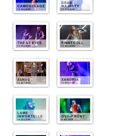
DRAB
CAMOUFLAGE
MAJESTY
11 BILDER
11 BILDER
THE 69 EYES
FINNTROLL
11 BILDER
11 BILDER
JANUS
XANDRIA
11 BILDER
11 BILDER
LAME
IMMORTELLE
OST+FRONT
10 BILDER
9 BILDER