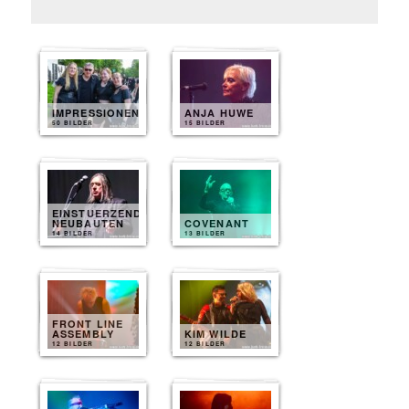
IMPRESSIONEN
ANJA HUWE
50 BILDER
15 BILDER
EINSTUERZENDE
NEUBAUTEN
COVENANT
14 BILDER
13 BILDER
FRONT LINE
ASSEMBLY
KIM WILDE
12 BILDER
12 BILDER