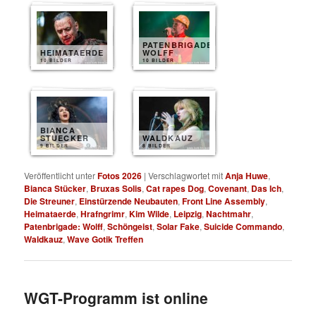
PATENBRIGADE
HEIMATAERDE
WOLFF
10 BILDER
10 BILDER
BIANCA
STUECKER
WALDKAUZ
9 BILDER
8 BILDER
Veröffentlicht unter
Fotos 2026
|
Verschlagwortet mit
Anja Huwe
,
Bianca Stücker
,
Bruxas Solis
,
Cat rapes Dog
,
Covenant
,
Das Ich
,
Die Streuner
,
Einstürzende Neubauten
,
Front Line Assembly
,
Heimataerde
,
Hrafngrimr
,
Kim Wilde
,
Leipzig
,
Nachtmahr
,
Patenbrigade: Wolff
,
Schöngeist
,
Solar Fake
,
Suicide Commando
,
Waldkauz
,
Wave Gotik Treffen
WGT-Programm ist online