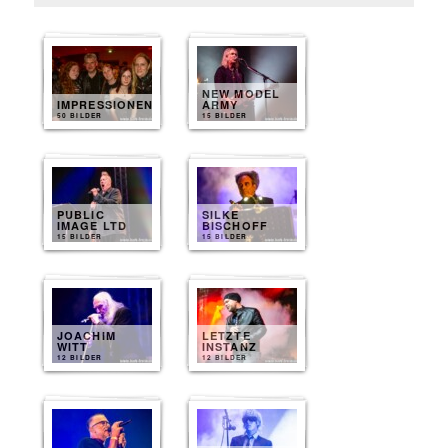
NEW MODEL
IMPRESSIONEN
ARMY
50 BILDER
15 BILDER
PUBLIC
SILKE
IMAGE LTD
BISCHOFF
15 BILDER
15 BILDER
JOACHIM
LETZTE
WITT
INSTANZ
12 BILDER
12 BILDER