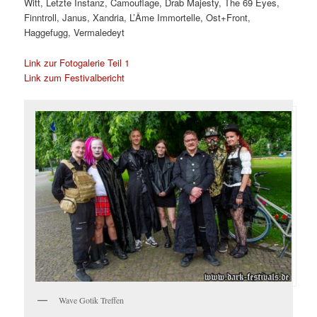
Witt, Letzte Instanz, Camouflage, Drab Majesty, The 69 Eyes,
Finntroll, Janus, Xandria, L’Âme Immortelle, Ost+Front,
Haggefugg, Vermaledeyt
Link zur Fotogalerie Teil 1
Link zum Festivalbericht
Wave Gotik Treffen