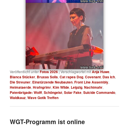
Veröffentlicht unter
Fotos 2026
|
Verschlagwortet mit
Anja Huwe
,
Bianca Stücker
,
Bruxas Solis
,
Cat rapes Dog
,
Covenant
,
Das Ich
,
Die Streuner
,
Einstürzende Neubauten
,
Front Line Assembly
,
Heimataerde
,
Hrafngrimr
,
Kim Wilde
,
Leipzig
,
Nachtmahr
,
Patenbrigade: Wolff
,
Schöngeist
,
Solar Fake
,
Suicide Commando
,
Waldkauz
,
Wave Gotik Treffen
WGT-Programm ist online