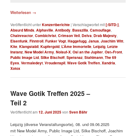
Weiterlesen
→
Veröffentlicht unter
Konzertberichte
|
Verschlagwortet mit
[:SITD:]
,
Absurd Minds
,
Alphaville
,
Antibody
,
Basszilla
,
Camouflage
,
Chainreactor
,
Combichrist
,
Crimson Veil
,
Delva
,
Drab Majesty
,
Eisenfunk
,
Finntroll
,
Funker Vogt
,
Haggefugg
,
Janus
,
Joachim Witt
,
Kite
,
Klangstabil
,
Kupfergold
,
L’Âme Immortelle
,
Leipzig
,
Letzte
Instanz
,
New Model Army
,
Noisuf-X
,
Osi an the Jupiter
,
Ost+Front
,
Public Image Ltd
,
Silke Bischoff
,
Spetsnaz
,
Stahlmann
,
The 69
Eyes
,
Vermaledeyt
,
Vroudenspil
,
Wave Gotik Treffen
,
Xandria
,
Xotox
Wave Gotik Treffen 2025 –
Teil 2
Veröffentlicht am
12. Juni 2025
von
Sven Bähr
Leipzig (diverse Veranstaltungsorte), 08. und 09.06.2025
mit New Model Army, Public Image Ltd, Silke Bischoff, Joachim