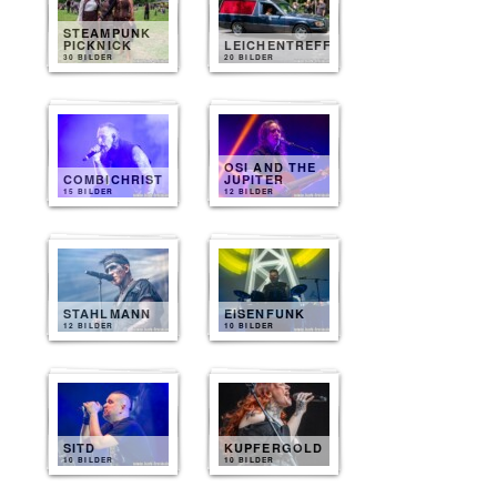
STEAMPUNK
PICKNICK
LEICHENTREFF
30 BILDER
20 BILDER
OSI AND THE
COMBICHRIST
JUPITER
15 BILDER
12 BILDER
STAHLMANN
EISENFUNK
12 BILDER
10 BILDER
SITD
KUPFERGOLD
10 BILDER
10 BILDER