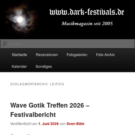
Zum
Zum
Musikmagazin seit 2005
primären
sekundären
Inhalt
Inhalt
springen
springen
DARK-FESTIVALS.DE
Suchen
Hauptmenü
Startseite
Rezensionen
Fotogalerien
Foto-Archiv
Kalender
Sonstiges
SCHLAGWORTARCHIV:
LEIPZIG
Wave Gotik Treffen 2026 –
Festivalbericht
Veröffentlicht am
1. Juni 2026
von
Sven Bähr