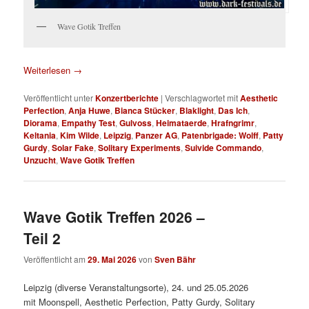
Wave Gotik Treffen
Weiterlesen
→
Veröffentlicht unter
Konzertberichte
|
Verschlagwortet mit
Aesthetic
Perfection
,
Anja Huwe
,
Bianca Stücker
,
Blaklight
,
Das Ich
,
Diorama
,
Empathy Test
,
Gulvoss
,
Heimataerde
,
Hrafngrimr
,
Keltania
,
Kim Wilde
,
Leipzig
,
Panzer AG
,
Patenbrigade: Wolff
,
Patty
Gurdy
,
Solar Fake
,
Solitary Experiments
,
Suivide Commando
,
Unzucht
,
Wave Gotik Treffen
Wave Gotik Treffen 2026 –
Teil 2
Veröffentlicht am
29. Mai 2026
von
Sven Bähr
Leipzig (diverse Veranstaltungsorte), 24. und 25.05.2026
mit Moonspell, Aesthetic Perfection, Patty Gurdy, Solitary