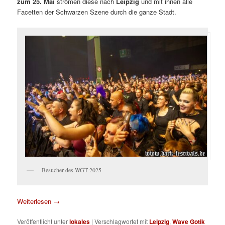
zum 25. Mai
strömen diese nach
Leipzig
und mit ihnen alle
Facetten der Schwarzen Szene durch die ganze Stadt.
Besucher des WGT 2025
Weiterlesen
→
Veröffentlicht unter
lokales
|
Verschlagwortet mit
Leipzig
,
Wave Gotik