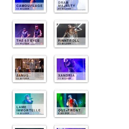
DRAB
CAMOUFLAGE
MAJESTY
11 BILDER
11 BILDER
THE 69 EYES
FINNTROLL
11 BILDER
11 BILDER
JANUS
XANDRIA
11 BILDER
11 BILDER
LAME
IMMORTELLE
OST+FRONT
10 BILDER
9 BILDER