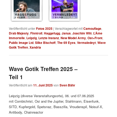
HAGGEFUGG
VERMALEDEYT
9 BILDER
7 BILDER
Veröffentlicht unter
Fotos 2025
|
Verschlagwortet mit
Camouflage
,
Drab Majesty
,
Finntroll
,
Haggefugg
,
Janus
,
Joachim Witt
,
L’Âme
Immortelle
,
Leipzig
,
Letzte Instanz
,
New Model Army
,
Ost+Front
,
Public Image Ltd
,
Silke Bischoff
,
The 69 Eyes
,
Vermaledeyt
,
Wave
Gotik Treffen
,
Xandria
Wave Gotik Treffen 2025 –
Teil 1
Veröffentlicht am
11. Juni 2025
von
Sven Bähr
Leipzig (diverse Veranstaltungsorte), 06. und 07.06.2025
mit Combichrist, Osi and the Jupiter, Stahlmann, Eisenfunk,
SITD, Kupfergold, Spetsnaz, Basszilla, Vroudenspil, Noisuf-X,
Antibody, Chainreactor