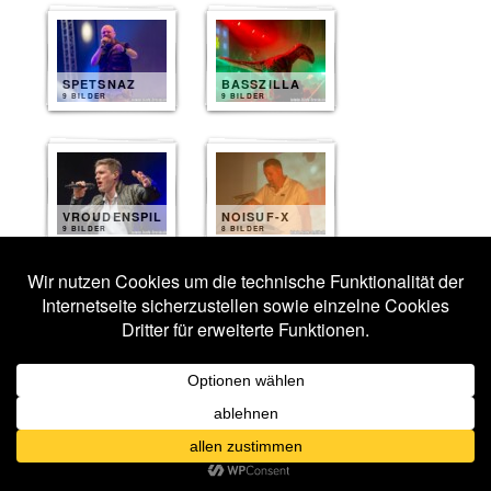
SPETSNAZ
BASSZILLA
9 BILDER
9 BILDER
VROUDENSPIL
NOISUF-X
9 BILDER
8 BILDER
ANTIBODY
CHAINREACTOR
6 BILDER
5 BILDER
Veröffentlicht unter
Fotos 2025
|
Verschlagwortet mit
[:SITD:]
,
Antibody
,
Basszilla
,
Chainreactor
,
Combichrist
,
Eisenfunk
,
Kupfergold
,
Leipzig
,
Noisuf-X
,
Osi and the Jupiter
,
Spetsnaz
,
Stahlmann
,
Vroudenspil
,
Wave Gotik Treffen