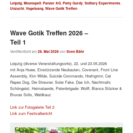
Leipzig
,
Moonspell
,
Panzer AG
,
Patty Gurdy
,
Solitary Experiments
,
Unzucht
,
Vogelsang
,
Wave Gotik Treffen
Wave Gotik Treffen 2026 –
Teil 1
Veröffentlicht am
28. Mai 2026
von
Sven Bähr
Leipzig (diverse Veranstaltungsorte), 22. und 23.05.2026
mit Anja Huwe, Einstürzende Neubauten, Covenant, Front Line
Assembly, Kim Wilde, Suicide Commando, Hrafngrimr, Cat
Rapes Dog, Die Streuner, Solar Fake, Das Ich, Nachtmahr,
Schöngeist, Heimataerde, Patenbrigade: Wolff, Bianca Stücker &
Bruxas Solis, Waldkauz
Link zur Fotogalerie Teil 2
Link zum Festivalbericht