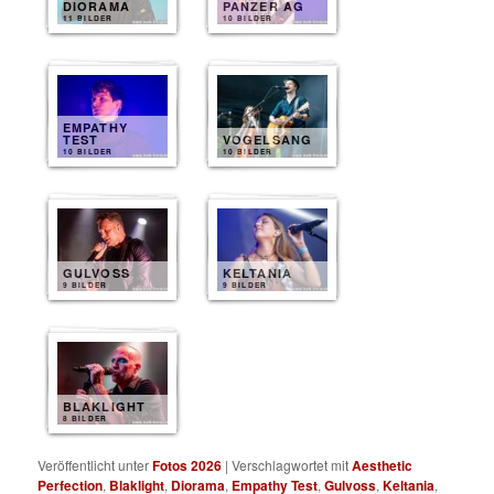
DIORAMA
PANZER AG
11 BILDER
10 BILDER
EMPATHY
TEST
VOGELSANG
10 BILDER
10 BILDER
GULVOSS
KELTANIA
9 BILDER
9 BILDER
BLAKLIGHT
8 BILDER
Veröffentlicht unter
Fotos 2026
|
Verschlagwortet mit
Aesthetic
Perfection
,
Blaklight
,
Diorama
,
Empathy Test
,
Gulvoss
,
Keltania
,