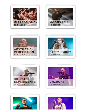
IMPRESSIONEN
MOONSPELL
30 BILDER
14 BILDER
AESTHETIC
PERFECTION
PATTY GURDY
12 BILDER
12 BILDER
SOLITARY
EXPERIMENTS
UNZUCHT
12 BILDER
11 BILDER