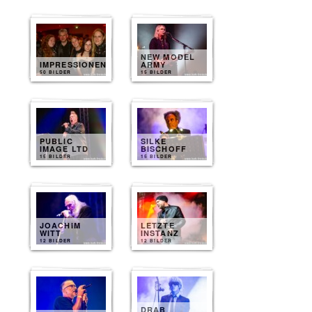
NEW MODEL
IMPRESSIONEN
ARMY
50 BILDER
15 BILDER
PUBLIC
SILKE
IMAGE LTD
BISCHOFF
15 BILDER
15 BILDER
JOACHIM
LETZTE
WITT
INSTANZ
12 BILDER
12 BILDER
DRAB