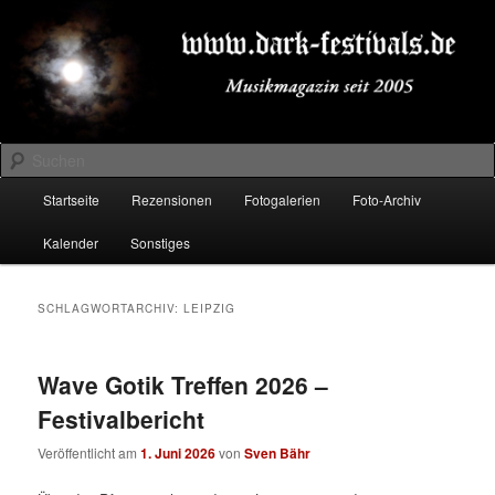
Zum
Zum
Musikmagazin seit 2005
primären
sekundären
Inhalt
Inhalt
springen
springen
DARK-FESTIVALS.DE
Suchen
Hauptmenü
Startseite
Rezensionen
Fotogalerien
Foto-Archiv
Kalender
Sonstiges
SCHLAGWORTARCHIV:
LEIPZIG
Wave Gotik Treffen 2026 –
Festivalbericht
Veröffentlicht am
1. Juni 2026
von
Sven Bähr