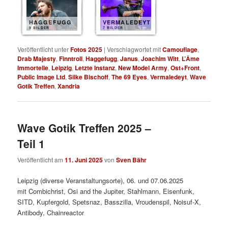
HAGGEFUGG
VERMALEDEYT
9 BILDER
7 BILDER
Veröffentlicht unter
Fotos 2025
|
Verschlagwortet mit
Camouflage
,
Drab Majesty
,
Finntroll
,
Haggefugg
,
Janus
,
Joachim Witt
,
L’Âme
Immortelle
,
Leipzig
,
Letzte Instanz
,
New Model Army
,
Ost+Front
,
Public Image Ltd
,
Silke Bischoff
,
The 69 Eyes
,
Vermaledeyt
,
Wave
Gotik Treffen
,
Xandria
Wave Gotik Treffen 2025 –
Teil 1
Veröffentlicht am
11. Juni 2025
von
Sven Bähr
Leipzig (diverse Veranstaltungsorte), 06. und 07.06.2025
mit Combichrist, Osi and the Jupiter, Stahlmann, Eisenfunk,
SITD, Kupfergold, Spetsnaz, Basszilla, Vroudenspil, Noisuf-X,
Antibody, Chainreactor