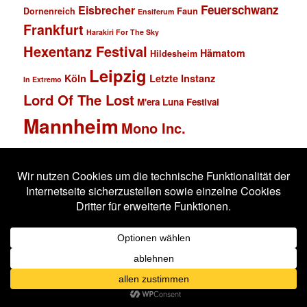
Feuerschwanz
Eisbrecher
Faun
Dornenreich
Ensiferum
Frankfurt
Harakiri For The Sky
Hexentanz Festival
Hämatom
Hildesheim
Leipzig
Köln
Letzte Instanz
In Extremo
Lord Of The Lost
M'era Luna Festival
Mannheim
Mono Inc.
MS Connexion
Ost+Front
Saltatio Mortis
Solar Fake
Schlachthof
Schandmaul
Statistik
Stahlmann
Subway to Sally
Super Schwarzes Mannheim
Tanzbrunnen
Wacken
Tanzwut
Unzucht
Wacken Open Air
Wave Gotik Treffen
Welle:Erdball