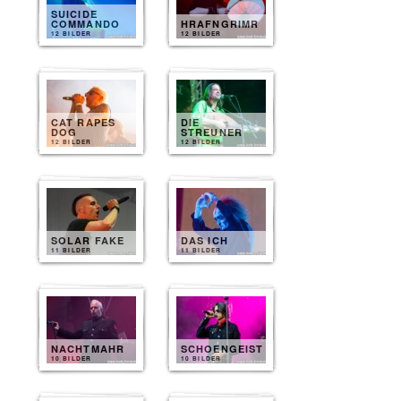
SUICIDE
COMMANDO
HRAFNGRIMR
12 BILDER
12 BILDER
CAT RAPES
DIE
DOG
STREUNER
12 BILDER
12 BILDER
SOLAR FAKE
DAS ICH
11 BILDER
11 BILDER
NACHTMAHR
SCHOENGEIST
10 BILDER
10 BILDER