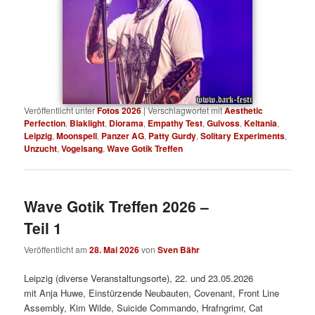
Veröffentlicht unter
Fotos 2026
|
Verschlagwortet mit
Aesthetic
Perfection
,
Blaklight
,
Diorama
,
Empathy Test
,
Gulvoss
,
Keltania
,
Leipzig
,
Moonspell
,
Panzer AG
,
Patty Gurdy
,
Solitary Experiments
,
Unzucht
,
Vogelsang
,
Wave Gotik Treffen
Wave Gotik Treffen 2026 –
Teil 1
Veröffentlicht am
28. Mai 2026
von
Sven Bähr
Leipzig (diverse Veranstaltungsorte), 22. und 23.05.2026
mit Anja Huwe, Einstürzende Neubauten, Covenant, Front Line
Assembly, Kim Wilde, Suicide Commando, Hrafngrimr, Cat