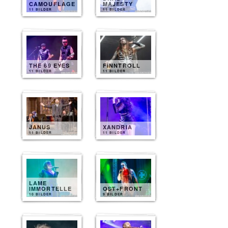
CAMOUFLAGE
MAJESTY
11 BILDER
11 BILDER
THE 69 EYES
FINNTROLL
11 BILDER
11 BILDER
JANUS
XANDRIA
11 BILDER
11 BILDER
LAME
IMMORTELLE
OST+FRONT
10 BILDER
9 BILDER