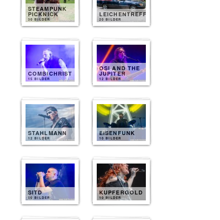
STEAMPUNK
PICKNICK
LEICHENTREFF
30 BILDER
20 BILDER
OSI AND THE
COMBICHRIST
JUPITER
15 BILDER
12 BILDER
STAHLMANN
EISENFUNK
12 BILDER
10 BILDER
SITD
KUPFERGOLD
10 BILDER
10 BILDER