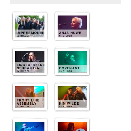
IMPRESSIONEN
ANJA HUWE
50 BILDER
15 BILDER
EINSTUERZENDE
NEUBAUTEN
COVENANT
14 BILDER
13 BILDER
FRONT LINE
ASSEMBLY
KIM WILDE
12 BILDER
12 BILDER