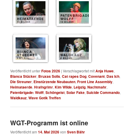
PATENBRIGADE
HEIMATAERDE
WOLFF
10 BILDER
10 BILDER
BIANCA
STUECKER
WALDKAUZ
9 BILDER
8 BILDER
Veröffentlicht unter
Fotos 2026
|
Verschlagwortet mit
Anja Huwe
,
Bianca Stücker
,
Bruxas Solis
,
Cat rapes Dog
,
Covenant
,
Das Ich
,
Die Streuner
,
Einstürzende Neubauten
,
Front Line Assembly
,
Heimataerde
,
Hrafngrimr
,
Kim Wilde
,
Leipzig
,
Nachtmahr
,
Patenbrigade: Wolff
,
Schöngeist
,
Solar Fake
,
Suicide Commando
,
Waldkauz
,
Wave Gotik Treffen
WGT-Programm ist online
Veröffentlicht am
14. Mai 2026
von
Sven Bähr