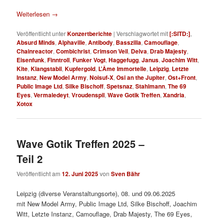
Weiterlesen
→
Veröffentlicht unter
Konzertberichte
|
Verschlagwortet mit
[:SITD:]
,
Absurd Minds
,
Alphaville
,
Antibody
,
Basszilla
,
Camouflage
,
Chainreactor
,
Combichrist
,
Crimson Veil
,
Delva
,
Drab Majesty
,
Eisenfunk
,
Finntroll
,
Funker Vogt
,
Haggefugg
,
Janus
,
Joachim Witt
,
Kite
,
Klangstabil
,
Kupfergold
,
L’Âme Immortelle
,
Leipzig
,
Letzte
Instanz
,
New Model Army
,
Noisuf-X
,
Osi an the Jupiter
,
Ost+Front
,
Public Image Ltd
,
Silke Bischoff
,
Spetsnaz
,
Stahlmann
,
The 69
Eyes
,
Vermaledeyt
,
Vroudenspil
,
Wave Gotik Treffen
,
Xandria
,
Xotox
Wave Gotik Treffen 2025 –
Teil 2
Veröffentlicht am
12. Juni 2025
von
Sven Bähr
Leipzig (diverse Veranstaltungsorte), 08. und 09.06.2025
mit New Model Army, Public Image Ltd, Silke Bischoff, Joachim
Witt, Letzte Instanz, Camouflage, Drab Majesty, The 69 Eyes,