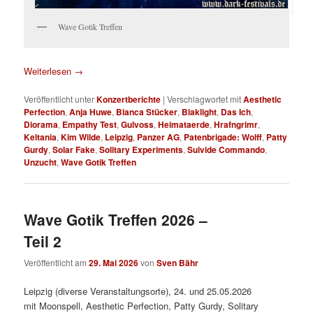
Wave Gotik Treffen
Weiterlesen
→
Veröffentlicht unter
Konzertberichte
|
Verschlagwortet mit
Aesthetic
Perfection
,
Anja Huwe
,
Bianca Stücker
,
Blaklight
,
Das Ich
,
Diorama
,
Empathy Test
,
Gulvoss
,
Heimataerde
,
Hrafngrimr
,
Keltania
,
Kim Wilde
,
Leipzig
,
Panzer AG
,
Patenbrigade: Wolff
,
Patty
Gurdy
,
Solar Fake
,
Solitary Experiments
,
Suivide Commando
,
Unzucht
,
Wave Gotik Treffen
Wave Gotik Treffen 2026 –
Teil 2
Veröffentlicht am
29. Mai 2026
von
Sven Bähr
Leipzig (diverse Veranstaltungsorte), 24. und 25.05.2026
mit Moonspell, Aesthetic Perfection, Patty Gurdy, Solitary