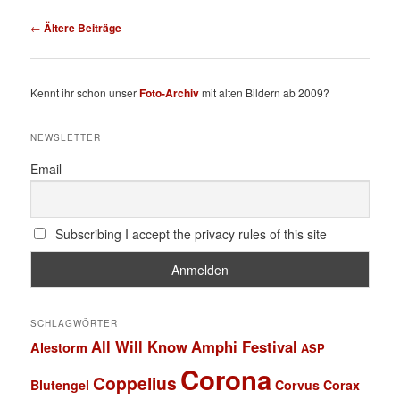
Beitragsnavigation
←
Ältere Beiträge
Kennt ihr schon unser
Foto-Archiv
mit alten Bildern ab 2009?
NEWSLETTER
Email
Subscribing I accept the privacy rules of this site
SCHLAGWÖRTER
All Will Know
Amphi Festival
Alestorm
ASP
Corona
Coppelius
Blutengel
Corvus Corax