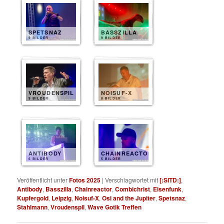
SPETSNAZ
BASSZILLA
9 BILDER
9 BILDER
VROUDENSPIL
NOISUF-X
9 BILDER
8 BILDER
ANTIBODY
CHAINREACTOR
6 BILDER
5 BILDER
Veröffentlicht unter
Fotos 2025
|
Verschlagwortet mit
[:SITD:]
,
Antibody
,
Basszilla
,
Chainreactor
,
Combichrist
,
Eisenfunk
,
Kupfergold
,
Leipzig
,
Noisuf-X
,
Osi and the Jupiter
,
Spetsnaz
,
Stahlmann
,
Vroudenspil
,
Wave Gotik Treffen