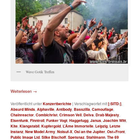
Wave Gotik Treffen
Weiterlesen
→
Veröffentlicht unter
Konzertberichte
|
Verschlagwortet mit
[:SITD:]
,
Absurd Minds
,
Alphaville
,
Antibody
,
Basszilla
,
Camouflage
,
Chainreactor
,
Combichrist
,
Crimson Veil
,
Delva
,
Drab Majesty
,
Eisenfunk
,
Finntroll
,
Funker Vogt
,
Haggefugg
,
Janus
,
Joachim Witt
,
Kite
,
Klangstabil
,
Kupfergold
,
L’Âme Immortelle
,
Leipzig
,
Letzte
Instanz
,
New Model Army
,
Noisuf-X
,
Osi an the Jupiter
,
Ost+Front
,
Public Image Ltd
,
Silke Bischoff
,
Spetsnaz
,
Stahlmann
,
The 69