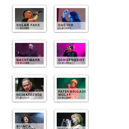
SOLAR FAKE
DAS ICH
11 BILDER
11 BILDER
NACHTMAHR
SCHOENGEIST
10 BILDER
10 BILDER
PATENBRIGADE
HEIMATAERDE
WOLFF
10 BILDER
10 BILDER
BIANCA