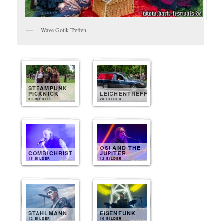
Wave Gotik Treffen
STEAMPUNK
PICKNICK
LEICHENTREFF
30 BILDER
20 BILDER
OSI AND THE
COMBICHRIST
JUPITER
15 BILDER
12 BILDER
STAHLMANN
EISENFUNK
12 BILDER
10 BILDER