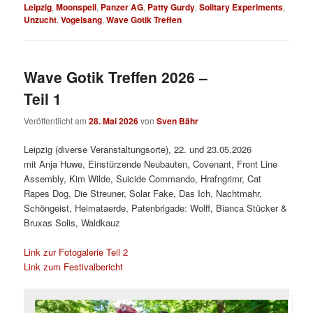
Leipzig
,
Moonspell
,
Panzer AG
,
Patty Gurdy
,
Solitary Experiments
,
Unzucht
,
Vogelsang
,
Wave Gotik Treffen
Wave Gotik Treffen 2026 –
Teil 1
Veröffentlicht am
28. Mai 2026
von
Sven Bähr
Leipzig (diverse Veranstaltungsorte), 22. und 23.05.2026
mit Anja Huwe, Einstürzende Neubauten, Covenant, Front Line
Assembly, Kim Wilde, Suicide Commando, Hrafngrimr, Cat
Rapes Dog, Die Streuner, Solar Fake, Das Ich, Nachtmahr,
Schöngeist, Heimataerde, Patenbrigade: Wolff, Bianca Stücker &
Bruxas Solis, Waldkauz
Link zur Fotogalerie Teil 2
Link zum Festivalbericht