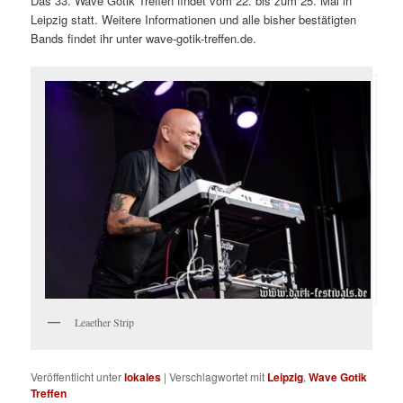
Das 33. Wave Gotik Treffen findet vom 22. bis zum 25. Mai in
Leipzig statt. Weitere Informationen und alle bisher bestätigten
Bands findet ihr unter wave-gotik-treffen.de.
Leaether Strip
Veröffentlicht unter
lokales
|
Verschlagwortet mit
Leipzig
,
Wave Gotik
Treffen