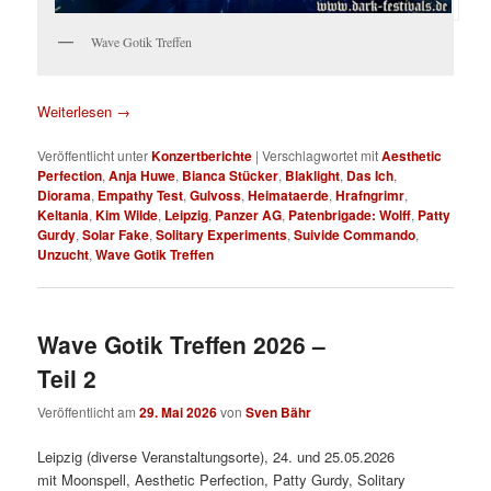
Wave Gotik Treffen
Weiterlesen
→
Veröffentlicht unter
Konzertberichte
|
Verschlagwortet mit
Aesthetic
Perfection
,
Anja Huwe
,
Bianca Stücker
,
Blaklight
,
Das Ich
,
Diorama
,
Empathy Test
,
Gulvoss
,
Heimataerde
,
Hrafngrimr
,
Keltania
,
Kim Wilde
,
Leipzig
,
Panzer AG
,
Patenbrigade: Wolff
,
Patty
Gurdy
,
Solar Fake
,
Solitary Experiments
,
Suivide Commando
,
Unzucht
,
Wave Gotik Treffen
Wave Gotik Treffen 2026 –
Teil 2
Veröffentlicht am
29. Mai 2026
von
Sven Bähr
Leipzig (diverse Veranstaltungsorte), 24. und 25.05.2026
mit Moonspell, Aesthetic Perfection, Patty Gurdy, Solitary