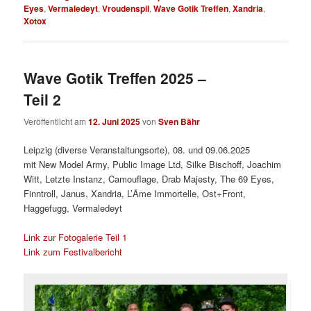
Eyes
,
Vermaledeyt
,
Vroudenspil
,
Wave Gotik Treffen
,
Xandria
,
Xotox
Wave Gotik Treffen 2025 –
Teil 2
Veröffentlicht am
12. Juni 2025
von
Sven Bähr
Leipzig (diverse Veranstaltungsorte), 08. und 09.06.2025
mit New Model Army, Public Image Ltd, Silke Bischoff, Joachim
Witt, Letzte Instanz, Camouflage, Drab Majesty, The 69 Eyes,
Finntroll, Janus, Xandria, L’Âme Immortelle, Ost+Front,
Haggefugg, Vermaledeyt
Link zur Fotogalerie Teil 1
Link zum Festivalbericht