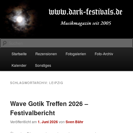
Zum
Zum
Musikmagazin seit 2005
primären
sekundären
Inhalt
Inhalt
springen
springen
DARK-FESTIVALS.DE
Suchen
Hauptmenü
Startseite
Rezensionen
Fotogalerien
Foto-Archiv
Kalender
Sonstiges
SCHLAGWORTARCHIV:
LEIPZIG
Wave Gotik Treffen 2026 –
Festivalbericht
Veröffentlicht am
1. Juni 2026
von
Sven Bähr