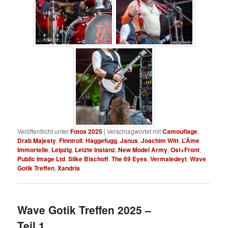
Veröffentlicht unter
Fotos 2025
|
Verschlagwortet mit
Camouflage
,
Drab Majesty
,
Finntroll
,
Haggefugg
,
Janus
,
Joachim Witt
,
L’Âme
Immortelle
,
Leipzig
,
Letzte Instanz
,
New Model Army
,
Ost+Front
,
Public Image Ltd
,
Silke Bischoff
,
The 69 Eyes
,
Vermaledeyt
,
Wave
Gotik Treffen
,
Xandria
Wave Gotik Treffen 2025 –
Teil 1