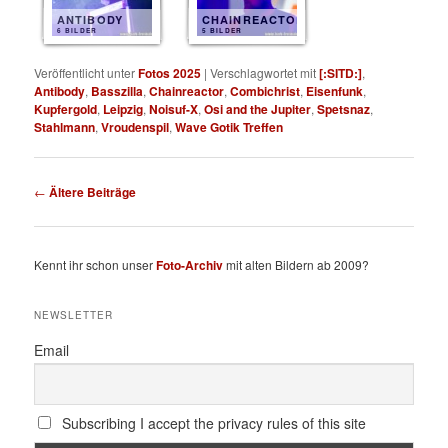
ANTIBODY
CHAINREACTOR
6 BILDER
5 BILDER
Veröffentlicht unter
Fotos 2025
|
Verschlagwortet mit
[:SITD:]
,
Antibody
,
Basszilla
,
Chainreactor
,
Combichrist
,
Eisenfunk
,
Kupfergold
,
Leipzig
,
Noisuf-X
,
Osi and the Jupiter
,
Spetsnaz
,
Stahlmann
,
Vroudenspil
,
Wave Gotik Treffen
Beitragsnavigation
←
Ältere Beiträge
Kennt ihr schon unser
Foto-Archiv
mit alten Bildern ab 2009?
NEWSLETTER
Email
Subscribing I accept the privacy rules of this site