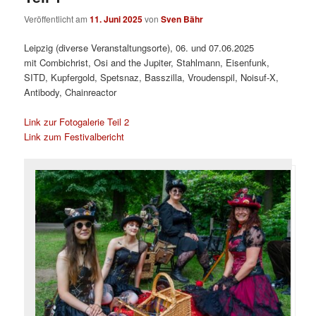
Veröffentlicht am
11. Juni 2025
von
Sven Bähr
Leipzig (diverse Veranstaltungsorte), 06. und 07.06.2025
mit Combichrist, Osi and the Jupiter, Stahlmann, Eisenfunk,
SITD, Kupfergold, Spetsnaz, Basszilla, Vroudenspil, Noisuf-X,
Antibody, Chainreactor
Link zur Fotogalerie Teil 2
Link zum Festivalbericht