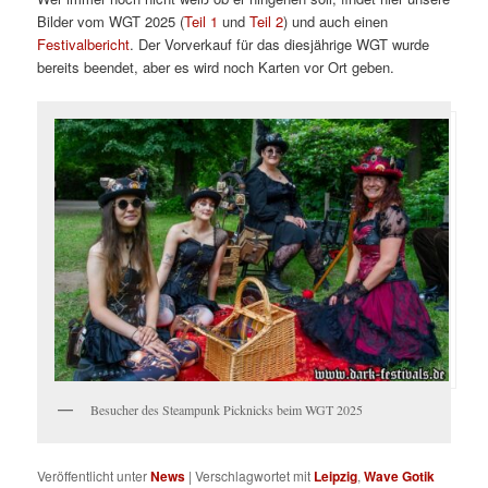
Bilder vom WGT 2025 (
Teil 1
und
Teil 2
) und auch einen
Festivalbericht
. Der Vorverkauf für das diesjährige WGT wurde
bereits beendet, aber es wird noch Karten vor Ort geben.
Besucher des Steampunk Picknicks beim WGT 2025
Veröffentlicht unter
News
|
Verschlagwortet mit
Leipzig
,
Wave Gotik