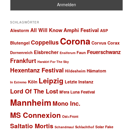
SCHLAGWÖRTER
All Will Know
Amphi Festival
Alestorm
ASP
Corona
Coppelius
Blutengel
Corvus Corax
Feuerschwanz
Eisbrecher
Faun
Dornenreich
Ensiferum
Frankfurt
Harakiri For The Sky
Hexentanz Festival
Hämatom
Hildesheim
Leipzig
Köln
Letzte Instanz
In Extremo
Lord Of The Lost
M'era Luna Festival
Mannheim
Mono Inc.
MS Connexion
Ost+Front
Saltatio Mortis
Solar Fake
Schlachthof
Schandmaul