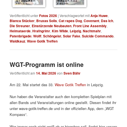
STUECKER
WALDKAUZ
9 BILDER
8 BILDER
Veröffentlicht unter
Fotos 2026
|
Verschlagwortet mit
Anja Huwe
,
Bianca Stücker
,
Bruxas Solis
,
Cat rapes Dog
,
Covenant
,
Das Ich
,
Die Streuner
,
Einstürzende Neubauten
,
Front Line Assembly
,
Heimataerde
,
Hrafngrimr
,
Kim Wilde
,
Leipzig
,
Nachtmahr
,
Patenbrigade: Wolff
,
Schöngeist
,
Solar Fake
,
Suicide Commando
,
Waldkauz
,
Wave Gotik Treffen
WGT-Programm ist online
Veröffentlicht am
14. Mai 2026
von
Sven Bähr
Am 22. Mai startet das 33.
Wave Gotik Treffen
in Leipzig.
Nun haben die Veranstalter auch den kompletten Spielplan mit
allen Bands und Veranstaltungen online gestellt. Diesen findet ihr
unter wave-gotik-treffen.de und in der offiziellen App, dem „WGT
Kompass“.
Wer immer noch nicht weiß ob er hingehen soll, findet hier unsere