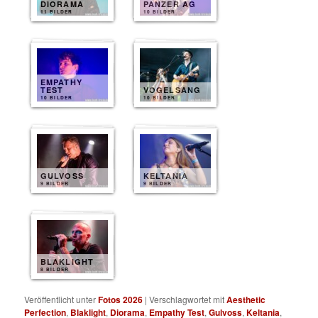
DIORAMA
PANZER AG
11 BILDER
10 BILDER
EMPATHY
TEST
VOGELSANG
10 BILDER
10 BILDER
GULVOSS
KELTANIA
9 BILDER
9 BILDER
BLAKLIGHT
8 BILDER
Veröffentlicht unter
Fotos 2026
|
Verschlagwortet mit
Aesthetic
Perfection
,
Blaklight
,
Diorama
,
Empathy Test
,
Gulvoss
,
Keltania
,