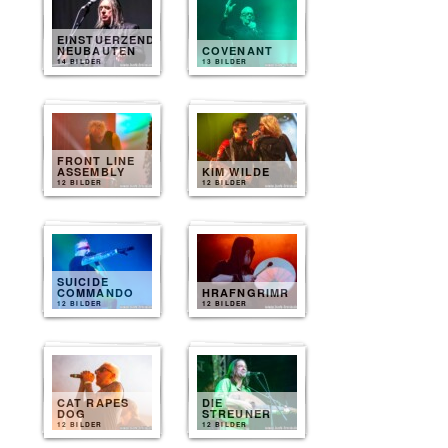
EINSTUERZENDE
NEUBAUTEN
COVENANT
14 BILDER
13 BILDER
FRONT LINE
ASSEMBLY
KIM WILDE
12 BILDER
12 BILDER
SUICIDE
COMMANDO
HRAFNGRIMR
12 BILDER
12 BILDER
CAT RAPES
DIE
DOG
STREUNER
12 BILDER
12 BILDER