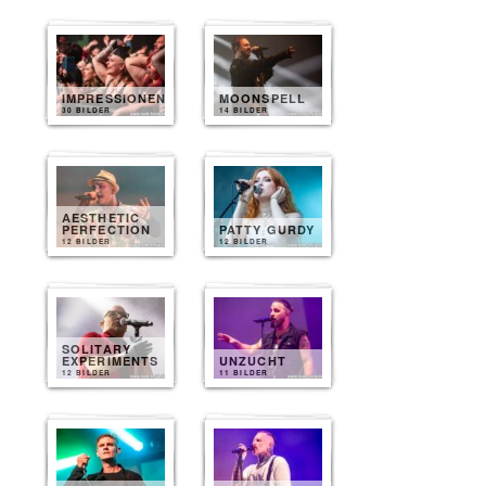
IMPRESSIONEN
MOONSPELL
30 BILDER
14 BILDER
AESTHETIC
PERFECTION
PATTY GURDY
12 BILDER
12 BILDER
SOLITARY
EXPERIMENTS
UNZUCHT
12 BILDER
11 BILDER