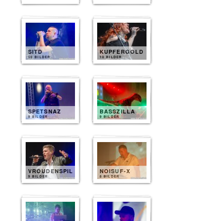
SITD
KUPFERGOLD
10 BILDER
10 BILDER
SPETSNAZ
BASSZILLA
9 BILDER
9 BILDER
VROUDENSPIL
NOISUF-X
9 BILDER
8 BILDER