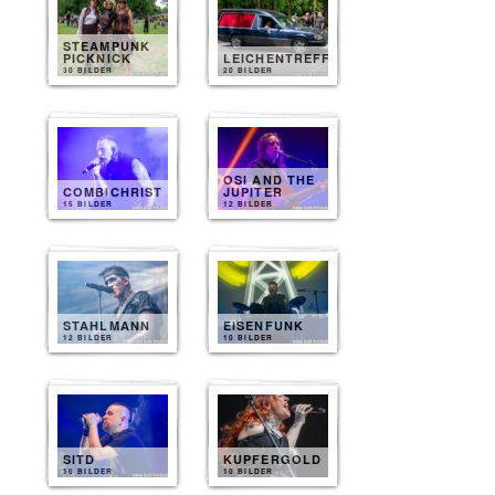
STEAMPUNK
PICKNICK
LEICHENTREFF
30 BILDER
20 BILDER
OSI AND THE
COMBICHRIST
JUPITER
15 BILDER
12 BILDER
STAHLMANN
EISENFUNK
12 BILDER
10 BILDER
SITD
KUPFERGOLD
10 BILDER
10 BILDER