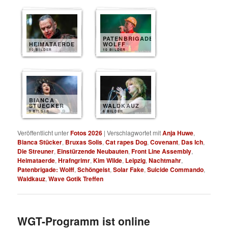
PATENBRIGADE
HEIMATAERDE
WOLFF
10 BILDER
10 BILDER
BIANCA
STUECKER
WALDKAUZ
9 BILDER
8 BILDER
Veröffentlicht unter
Fotos 2026
|
Verschlagwortet mit
Anja Huwe
,
Bianca Stücker
,
Bruxas Solis
,
Cat rapes Dog
,
Covenant
,
Das Ich
,
Die Streuner
,
Einstürzende Neubauten
,
Front Line Assembly
,
Heimataerde
,
Hrafngrimr
,
Kim Wilde
,
Leipzig
,
Nachtmahr
,
Patenbrigade: Wolff
,
Schöngeist
,
Solar Fake
,
Suicide Commando
,
Waldkauz
,
Wave Gotik Treffen
WGT-Programm ist online