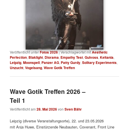
Veröffentlicht unter
Fotos 2026
|
Verschlagwortet mit
Aesthetic
Perfection
,
Blaklight
,
Diorama
,
Empathy Test
,
Gulvoss
,
Keltania
,
Leipzig
,
Moonspell
,
Panzer AG
,
Patty Gurdy
,
Solitary Experiments
,
Unzucht
,
Vogelsang
,
Wave Gotik Treffen
Wave Gotik Treffen 2026 –
Teil 1
Veröffentlicht am
28. Mai 2026
von
Sven Bähr
Leipzig (diverse Veranstaltungsorte), 22. und 23.05.2026
mit Anja Huwe, Einstürzende Neubauten, Covenant, Front Line