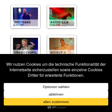
SPETSNAZ
BASSZILLA
9 BILDER
9 BILDER
VROUDENSPIL
NOISUF-X
9 BILDER
8 BILDER
ANTIBODY
CHAINREACTOR
6 BILDER
5 BILDER
Veröffentlicht unter
Fotos 2025
|
Verschlagwortet mit
[:SITD:]
,
Antibody
,
Basszilla
,
Chainreactor
,
Combichrist
,
Eisenfunk
,
Kupfergold
,
Leipzig
,
Noisuf-X
,
Osi and the Jupiter
,
Spetsnaz
,
Stahlmann
,
Vroudenspil
,
Wave Gotik Treffen