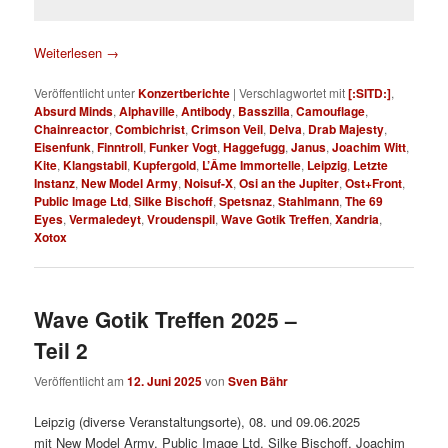
Weiterlesen
→
Veröffentlicht unter
Konzertberichte
|
Verschlagwortet mit
[:SITD:]
,
Absurd Minds
,
Alphaville
,
Antibody
,
Basszilla
,
Camouflage
,
Chainreactor
,
Combichrist
,
Crimson Veil
,
Delva
,
Drab Majesty
,
Eisenfunk
,
Finntroll
,
Funker Vogt
,
Haggefugg
,
Janus
,
Joachim Witt
,
Kite
,
Klangstabil
,
Kupfergold
,
L’Âme Immortelle
,
Leipzig
,
Letzte
Instanz
,
New Model Army
,
Noisuf-X
,
Osi an the Jupiter
,
Ost+Front
,
Public Image Ltd
,
Silke Bischoff
,
Spetsnaz
,
Stahlmann
,
The 69
Eyes
,
Vermaledeyt
,
Vroudenspil
,
Wave Gotik Treffen
,
Xandria
,
Xotox
Wave Gotik Treffen 2025 –
Teil 2
Veröffentlicht am
12. Juni 2025
von
Sven Bähr
Leipzig (diverse Veranstaltungsorte), 08. und 09.06.2025
mit New Model Army, Public Image Ltd, Silke Bischoff, Joachim