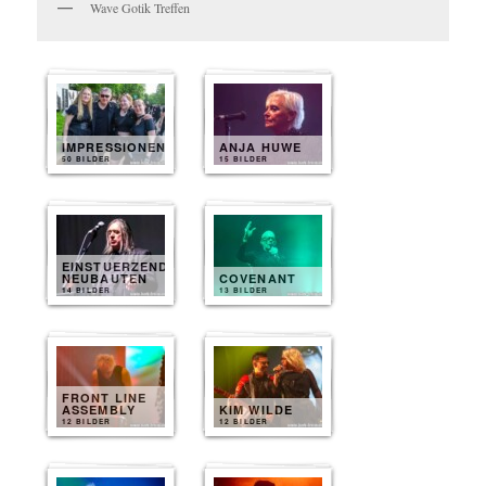
Wave Gotik Treffen
IMPRESSIONEN
ANJA HUWE
50 BILDER
15 BILDER
EINSTUERZENDE
NEUBAUTEN
COVENANT
14 BILDER
13 BILDER
FRONT LINE
ASSEMBLY
KIM WILDE
12 BILDER
12 BILDER