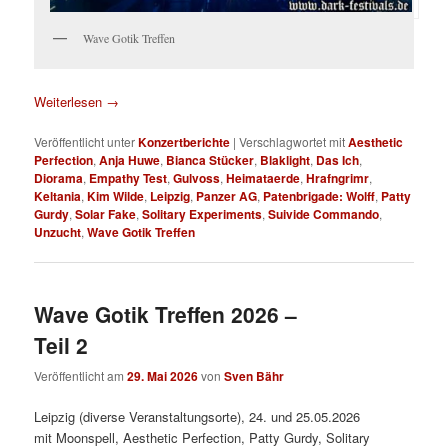
Wave Gotik Treffen
Weiterlesen
→
Veröffentlicht unter
Konzertberichte
|
Verschlagwortet mit
Aesthetic
Perfection
,
Anja Huwe
,
Bianca Stücker
,
Blaklight
,
Das Ich
,
Diorama
,
Empathy Test
,
Gulvoss
,
Heimataerde
,
Hrafngrimr
,
Keltania
,
Kim Wilde
,
Leipzig
,
Panzer AG
,
Patenbrigade: Wolff
,
Patty
Gurdy
,
Solar Fake
,
Solitary Experiments
,
Suivide Commando
,
Unzucht
,
Wave Gotik Treffen
Wave Gotik Treffen 2026 –
Teil 2
Veröffentlicht am
29. Mai 2026
von
Sven Bähr
Leipzig (diverse Veranstaltungsorte), 24. und 25.05.2026
mit Moonspell, Aesthetic Perfection, Patty Gurdy, Solitary