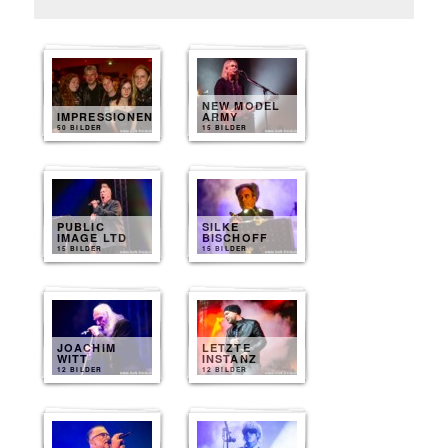
NEW MODEL
IMPRESSIONEN
ARMY
50 BILDER
15 BILDER
PUBLIC
SILKE
IMAGE LTD
BISCHOFF
15 BILDER
15 BILDER
JOACHIM
LETZTE
WITT
INSTANZ
12 BILDER
12 BILDER