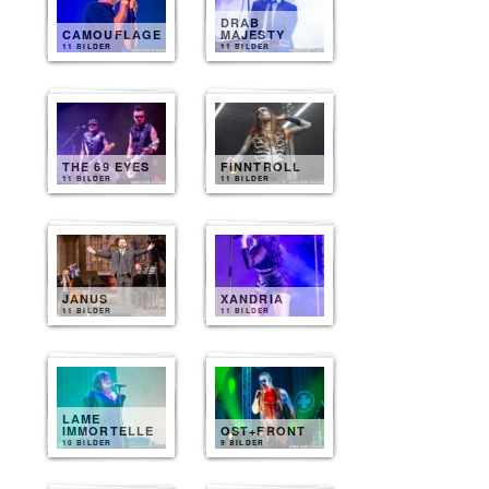
DRAB
CAMOUFLAGE
MAJESTY
11 BILDER
11 BILDER
THE 69 EYES
FINNTROLL
11 BILDER
11 BILDER
JANUS
XANDRIA
11 BILDER
11 BILDER
LAME
IMMORTELLE
OST+FRONT
10 BILDER
9 BILDER