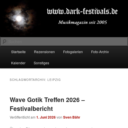
Zum
Zum
Musikmagazin seit 2005
primären
sekundären
Inhalt
Inhalt
springen
springen
DARK-FESTIVALS.DE
Suchen
Hauptmenü
Startseite
Rezensionen
Fotogalerien
Foto-Archiv
Kalender
Sonstiges
SCHLAGWORTARCHIV:
LEIPZIG
Wave Gotik Treffen 2026 –
Festivalbericht
Veröffentlicht am
1. Juni 2026
von
Sven Bähr