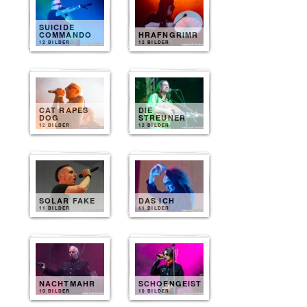
SUICIDE
COMMANDO
HRAFNGRIMR
12 BILDER
12 BILDER
CAT RAPES
DIE
DOG
STREUNER
12 BILDER
12 BILDER
SOLAR FAKE
DAS ICH
11 BILDER
11 BILDER
NACHTMAHR
SCHOENGEIST
10 BILDER
10 BILDER