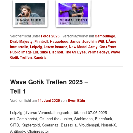
HAGGEFUGG
VERMALEDEYT
9 BILDER
7 BILDER
Veröffentlicht unter
Fotos 2025
|
Verschlagwortet mit
Camouflage
,
Drab Majesty
,
Finntroll
,
Haggefugg
,
Janus
,
Joachim Witt
,
L’Âme
Immortelle
,
Leipzig
,
Letzte Instanz
,
New Model Army
,
Ost+Front
,
Public Image Ltd
,
Silke Bischoff
,
The 69 Eyes
,
Vermaledeyt
,
Wave
Gotik Treffen
,
Xandria
Wave Gotik Treffen 2025 –
Teil 1
Veröffentlicht am
11. Juni 2025
von
Sven Bähr
Leipzig (diverse Veranstaltungsorte), 06. und 07.06.2025
mit Combichrist, Osi and the Jupiter, Stahlmann, Eisenfunk,
SITD, Kupfergold, Spetsnaz, Basszilla, Vroudenspil, Noisuf-X,
Antibody, Chainreactor