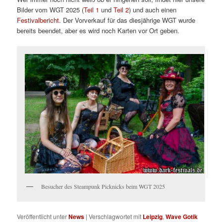
Bilder vom WGT 2025 (
Teil 1
und
Teil 2
) und auch einen
Festivalbericht
. Der Vorverkauf für das diesjährige WGT wurde
bereits beendet, aber es wird noch Karten vor Ort geben.
Besucher des Steampunk Picknicks beim WGT 2025
Veröffentlicht unter
News
|
Verschlagwortet mit
Leipzig
,
Wave Gotik