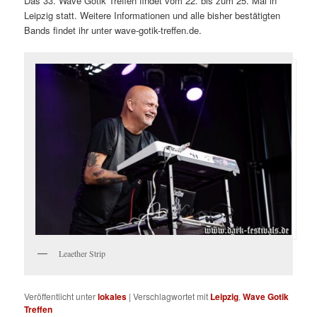
Das 33. Wave Gotik Treffen findet vom 22. bis zum 25. Mai in
Leipzig statt. Weitere Informationen und alle bisher bestätigten
Bands findet ihr unter wave-gotik-treffen.de.
Leaether Strip
Veröffentlicht unter
lokales
|
Verschlagwortet mit
Leipzig
,
Wave Gotik
Treffen