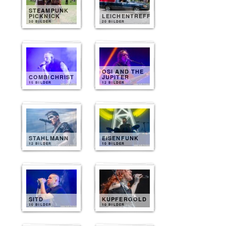
STEAMPUNK
PICKNICK
LEICHENTREFF
30 BILDER
20 BILDER
OSI AND THE
COMBICHRIST
JUPITER
15 BILDER
12 BILDER
STAHLMANN
EISENFUNK
12 BILDER
10 BILDER
SITD
KUPFERGOLD
10 BILDER
10 BILDER