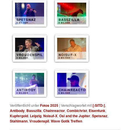
SPETSNAZ
BASSZILLA
9 BILDER
9 BILDER
VROUDENSPIL
NOISUF-X
9 BILDER
8 BILDER
ANTIBODY
CHAINREACTOR
6 BILDER
5 BILDER
Veröffentlicht unter
Fotos 2025
|
Verschlagwortet mit
[:SITD:]
,
Antibody
,
Basszilla
,
Chainreactor
,
Combichrist
,
Eisenfunk
,
Kupfergold
,
Leipzig
,
Noisuf-X
,
Osi and the Jupiter
,
Spetsnaz
,
Stahlmann
,
Vroudenspil
,
Wave Gotik Treffen