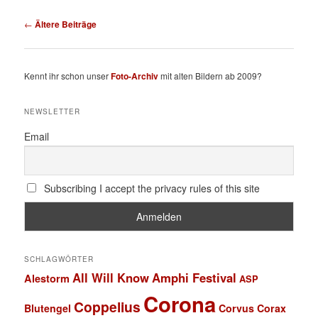
Beitragsnavigation
←
Ältere Beiträge
Kennt ihr schon unser
Foto-Archiv
mit alten Bildern ab 2009?
NEWSLETTER
Email
Subscribing I accept the privacy rules of this site
SCHLAGWÖRTER
All Will Know
Amphi Festival
Alestorm
ASP
Corona
Coppelius
Blutengel
Corvus Corax