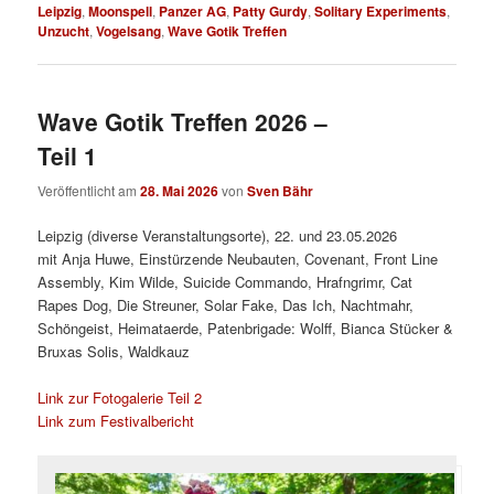
Leipzig
,
Moonspell
,
Panzer AG
,
Patty Gurdy
,
Solitary Experiments
,
Unzucht
,
Vogelsang
,
Wave Gotik Treffen
Wave Gotik Treffen 2026 –
Teil 1
Veröffentlicht am
28. Mai 2026
von
Sven Bähr
Leipzig (diverse Veranstaltungsorte), 22. und 23.05.2026
mit Anja Huwe, Einstürzende Neubauten, Covenant, Front Line
Assembly, Kim Wilde, Suicide Commando, Hrafngrimr, Cat
Rapes Dog, Die Streuner, Solar Fake, Das Ich, Nachtmahr,
Schöngeist, Heimataerde, Patenbrigade: Wolff, Bianca Stücker &
Bruxas Solis, Waldkauz
Link zur Fotogalerie Teil 2
Link zum Festivalbericht