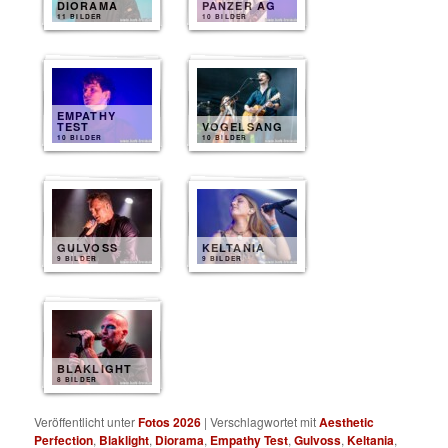
DIORAMA
PANZER AG
11 BILDER
10 BILDER
EMPATHY
TEST
VOGELSANG
10 BILDER
10 BILDER
GULVOSS
KELTANIA
9 BILDER
9 BILDER
BLAKLIGHT
8 BILDER
Veröffentlicht unter
Fotos 2026
|
Verschlagwortet mit
Aesthetic
Perfection
,
Blaklight
,
Diorama
,
Empathy Test
,
Gulvoss
,
Keltania
,