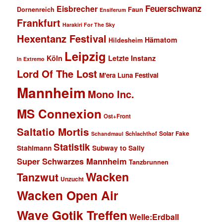
Feuerschwanz
Eisbrecher
Faun
Dornenreich
Ensiferum
Frankfurt
Harakiri For The Sky
Hexentanz Festival
Hämatom
Hildesheim
Leipzig
Köln
Letzte Instanz
In Extremo
Lord Of The Lost
M'era Luna Festival
Mannheim
Mono Inc.
MS Connexion
Ost+Front
Saltatio Mortis
Solar Fake
Schlachthof
Schandmaul
Statistik
Stahlmann
Subway to Sally
Super Schwarzes Mannheim
Tanzbrunnen
Wacken
Tanzwut
Unzucht
Wacken Open Air
Wave Gotik Treffen
Welle:Erdball