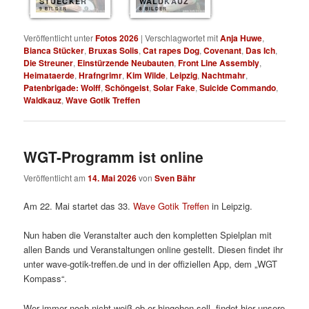
STUECKER
WALDKAUZ
9 BILDER
8 BILDER
Veröffentlicht unter
Fotos 2026
|
Verschlagwortet mit
Anja Huwe
,
Bianca Stücker
,
Bruxas Solis
,
Cat rapes Dog
,
Covenant
,
Das Ich
,
Die Streuner
,
Einstürzende Neubauten
,
Front Line Assembly
,
Heimataerde
,
Hrafngrimr
,
Kim Wilde
,
Leipzig
,
Nachtmahr
,
Patenbrigade: Wolff
,
Schöngeist
,
Solar Fake
,
Suicide Commando
,
Waldkauz
,
Wave Gotik Treffen
WGT-Programm ist online
Veröffentlicht am
14. Mai 2026
von
Sven Bähr
Am 22. Mai startet das 33.
Wave Gotik Treffen
in Leipzig.
Nun haben die Veranstalter auch den kompletten Spielplan mit
allen Bands und Veranstaltungen online gestellt. Diesen findet ihr
unter wave-gotik-treffen.de und in der offiziellen App, dem „WGT
Kompass“.
Wer immer noch nicht weiß ob er hingehen soll, findet hier unsere