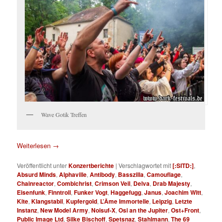
Wave Gotik Treffen
Weiterlesen
→
Veröffentlicht unter
Konzertberichte
|
Verschlagwortet mit
[:SITD:]
,
Absurd Minds
,
Alphaville
,
Antibody
,
Basszilla
,
Camouflage
,
Chainreactor
,
Combichrist
,
Crimson Veil
,
Delva
,
Drab Majesty
,
Eisenfunk
,
Finntroll
,
Funker Vogt
,
Haggefugg
,
Janus
,
Joachim Witt
,
Kite
,
Klangstabil
,
Kupfergold
,
L’Âme Immortelle
,
Leipzig
,
Letzte
Instanz
,
New Model Army
,
Noisuf-X
,
Osi an the Jupiter
,
Ost+Front
,
Public Image Ltd
,
Silke Bischoff
,
Spetsnaz
,
Stahlmann
,
The 69