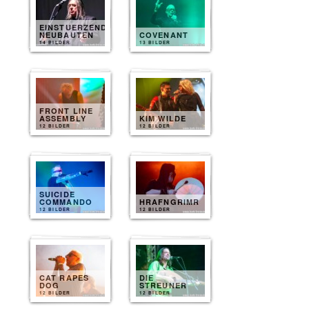
EINSTUERZENDE
NEUBAUTEN
COVENANT
14 BILDER
13 BILDER
FRONT LINE
ASSEMBLY
KIM WILDE
12 BILDER
12 BILDER
SUICIDE
COMMANDO
HRAFNGRIMR
12 BILDER
12 BILDER
CAT RAPES
DIE
DOG
STREUNER
12 BILDER
12 BILDER