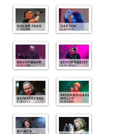
SOLAR FAKE
DAS ICH
11 BILDER
11 BILDER
NACHTMAHR
SCHOENGEIST
10 BILDER
10 BILDER
PATENBRIGADE
HEIMATAERDE
WOLFF
10 BILDER
10 BILDER
BIANCA