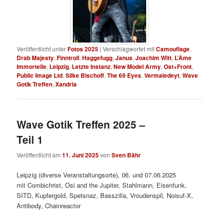
Veröffentlicht unter
Fotos 2025
|
Verschlagwortet mit
Camouflage
,
Drab Majesty
,
Finntroll
,
Haggefugg
,
Janus
,
Joachim Witt
,
L’Âme
Immortelle
,
Leipzig
,
Letzte Instanz
,
New Model Army
,
Ost+Front
,
Public Image Ltd
,
Silke Bischoff
,
The 69 Eyes
,
Vermaledeyt
,
Wave
Gotik Treffen
,
Xandria
Wave Gotik Treffen 2025 –
Teil 1
Veröffentlicht am
11. Juni 2025
von
Sven Bähr
Leipzig (diverse Veranstaltungsorte), 06. und 07.06.2025
mit Combichrist, Osi and the Jupiter, Stahlmann, Eisenfunk,
SITD, Kupfergold, Spetsnaz, Basszilla, Vroudenspil, Noisuf-X,
Antibody, Chainreactor