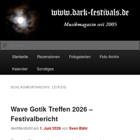
Zum
Zum
Musikmagazin seit 2005
primären
sekundären
Inhalt
Inhalt
springen
springen
DARK-FESTIVALS.DE
Suchen
Hauptmenü
Startseite
Rezensionen
Fotogalerien
Foto-Archiv
Kalender
Sonstiges
SCHLAGWORTARCHIV:
LEIPZIG
Wave Gotik Treffen 2026 –
Festivalbericht
Veröffentlicht am
1. Juni 2026
von
Sven Bähr