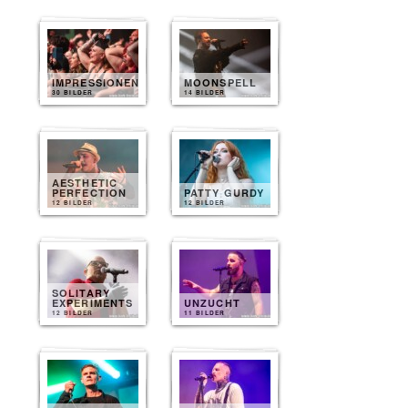
IMPRESSIONEN
MOONSPELL
30 BILDER
14 BILDER
AESTHETIC
PERFECTION
PATTY GURDY
12 BILDER
12 BILDER
SOLITARY
EXPERIMENTS
UNZUCHT
12 BILDER
11 BILDER