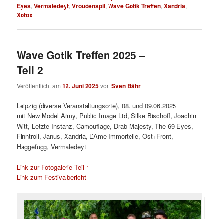
Eyes
,
Vermaledeyt
,
Vroudenspil
,
Wave Gotik Treffen
,
Xandria
,
Xotox
Wave Gotik Treffen 2025 –
Teil 2
Veröffentlicht am
12. Juni 2025
von
Sven Bähr
Leipzig (diverse Veranstaltungsorte), 08. und 09.06.2025
mit New Model Army, Public Image Ltd, Silke Bischoff, Joachim
Witt, Letzte Instanz, Camouflage, Drab Majesty, The 69 Eyes,
Finntroll, Janus, Xandria, L’Âme Immortelle, Ost+Front,
Haggefugg, Vermaledeyt
Link zur Fotogalerie Teil 1
Link zum Festivalbericht