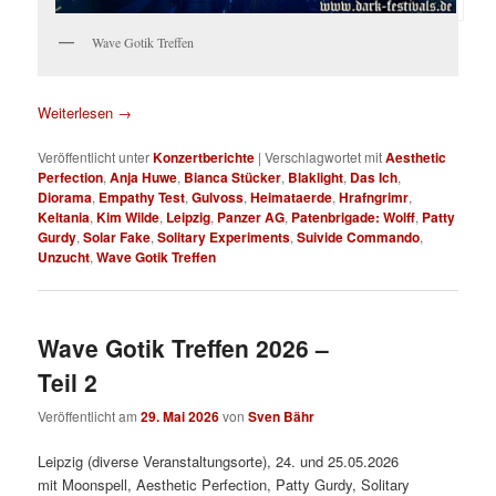
Wave Gotik Treffen
Weiterlesen
→
Veröffentlicht unter
Konzertberichte
|
Verschlagwortet mit
Aesthetic
Perfection
,
Anja Huwe
,
Bianca Stücker
,
Blaklight
,
Das Ich
,
Diorama
,
Empathy Test
,
Gulvoss
,
Heimataerde
,
Hrafngrimr
,
Keltania
,
Kim Wilde
,
Leipzig
,
Panzer AG
,
Patenbrigade: Wolff
,
Patty
Gurdy
,
Solar Fake
,
Solitary Experiments
,
Suivide Commando
,
Unzucht
,
Wave Gotik Treffen
Wave Gotik Treffen 2026 –
Teil 2
Veröffentlicht am
29. Mai 2026
von
Sven Bähr
Leipzig (diverse Veranstaltungsorte), 24. und 25.05.2026
mit Moonspell, Aesthetic Perfection, Patty Gurdy, Solitary