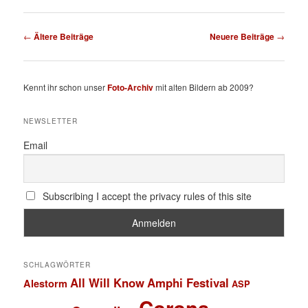
Beitragsnavigation
←
Ältere Beiträge
Neuere Beiträge
→
Kennt ihr schon unser
Foto-Archiv
mit alten Bildern ab 2009?
NEWSLETTER
Email
Subscribing I accept the privacy rules of this site
SCHLAGWÖRTER
All Will Know
Amphi Festival
Alestorm
ASP
Corona