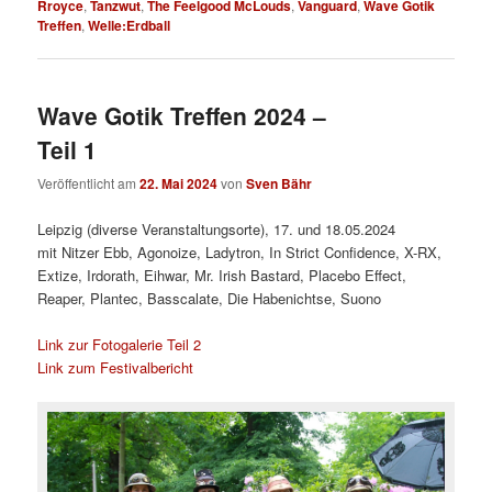
Rroyce
,
Tanzwut
,
The Feelgood McLouds
,
Vanguard
,
Wave Gotik
Treffen
,
Welle:Erdball
Wave Gotik Treffen 2024 –
Teil 1
Veröffentlicht am
22. Mai 2024
von
Sven Bähr
Leipzig (diverse Veranstaltungsorte), 17. und 18.05.2024
mit Nitzer Ebb, Agonoize, Ladytron, In Strict Confidence, X-RX,
Extize, Irdorath, Eihwar, Mr. Irish Bastard, Placebo Effect,
Reaper, Plantec, Basscalate, Die Habenichtse, Suono
Link zur Fotogalerie Teil 2
Link zum Festivalbericht