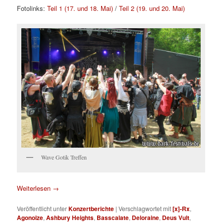
Fotolinks:
Teil 1 (17. und 18. Mai)
/
Teil 2 (19. und 20. Mai)
Wave Gotik Treffen
Weiterlesen
→
Veröffentlicht unter
Konzertberichte
|
Verschlagwortet mit
[x]-Rx
,
Agonoize
,
Ashbury Heights
,
Basscalate
,
Deloraine
,
Deus Vult
,