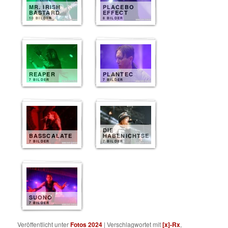
MR. IRISH
PLACEBO
BASTARD
EFFECT
10 BILDER
8 BILDER
REAPER
PLANTEC
7 BILDER
7 BILDER
DIE
BASSCALATE
HABENICHTSE
7 BILDER
7 BILDER
SUONO
7 BILDER
Veröffentlicht unter
Fotos 2024
|
Verschlagwortet mit
[x]-Rx
,