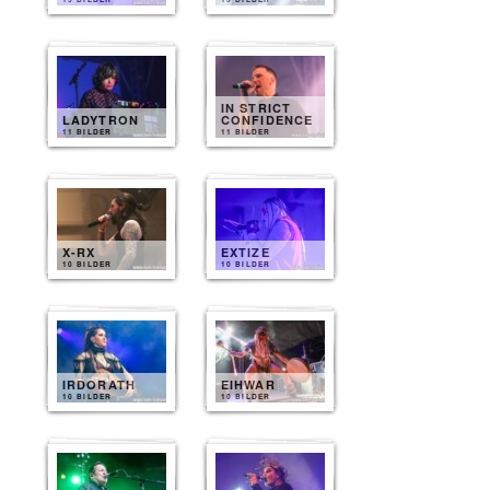
IN STRICT
LADYTRON
CONFIDENCE
11 BILDER
11 BILDER
X-RX
EXTIZE
10 BILDER
10 BILDER
IRDORATH
EIHWAR
10 BILDER
10 BILDER