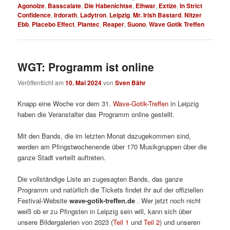
Agonoize
,
Basscalate
,
Die Habenichtse
,
Eihwar
,
Extize
,
In Strict
Confidence
,
Irdorath
,
Ladytron
,
Leipzig
,
Mr. Irish Bastard
,
Nitzer
Ebb
,
Placebo Effect
,
Plantec
,
Reaper
,
Suono
,
Wave Gotik Treffen
WGT: Programm ist online
Veröffentlicht am
10. Mai 2024
von
Sven Bähr
Knapp eine Woche vor dem 31.
Wave-Gotik-Treffen
in Leipzig
haben die Veranstalter das Programm online gestellt.
Mit den Bands, die im letzten Monat dazugekommen sind,
werden am Pfingstwochenende über 170 Musikgruppen über die
ganze Stadt verteilt auftreten.
Die vollständige Liste an zugesagten Bands, das ganze
Programm und natürlich die Tickets findet ihr auf der offiziellen
Festival-Website
wave-gotik-treffen.de
. Wer jetzt noch nicht
weiß ob er zu Pfingsten in Leipzig sein will, kann sich über
unsere Bildergalerien von 2023 (
Teil 1
und
Teil 2
) und unseren