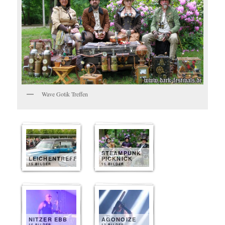
Wave Gotik Treffen
STEAMPUNK
LEICHENTREFF
PICKNICK
15 BILDER
15 BILDER
NITZER EBB
AGONOIZE
15 BILDER
13 BILDER