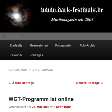
Zum
Zum
Musikmagazin seit 2005
primären
sekundären
Inhalt
Inhalt
springen
springen
DARK-FESTIVALS.DE
Suchen
Hauptmenü
Startseite
Rezensionen
Fotogalerien
Foto-Archiv
Kalender
Sonstiges
SCHLAGWORTARCHIV:
LEIPZIG
Beitragsnavigation
←
Ältere Beiträge
Neuere Beiträge
→
WGT-Programm ist online
Veröffentlicht am
29. Mai 2025
von
Sven Bähr