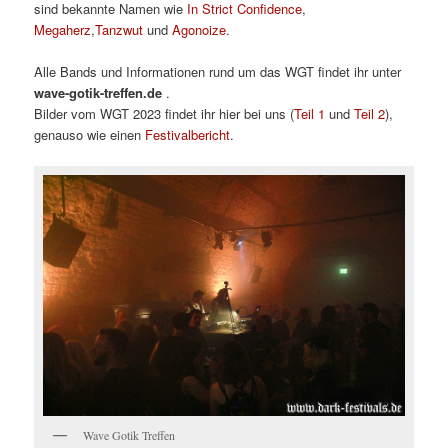
sind bekannte Namen wie
I
n Strict Confidence
,
M
egaherz
,
T
anzwut
und
A
gonoize
.
Alle Bands und Informationen rund um das WGT findet ihr unter
wave-gotik-treffen.de
.
Bilder vom WGT 2023 findet ihr hier bei uns (
Teil 1
und
Teil 2
),
genauso wie einen
Festivalbericht
.
Wave Gotik Treffen