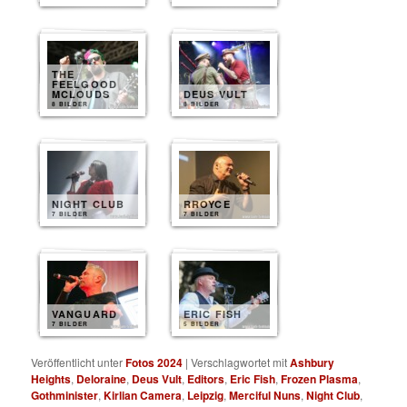
THE
FEELGOOD
MCLOUDS
DEUS VULT
8 BILDER
8 BILDER
NIGHT CLUB
RROYCE
7 BILDER
7 BILDER
VANGUARD
ERIC FISH
7 BILDER
5 BILDER
Veröffentlicht unter
Fotos 2024
|
Verschlagwortet mit
Ashbury
Heights
,
Deloraine
,
Deus Vult
,
Editors
,
Eric Fish
,
Frozen Plasma
,
Gothminister
,
Kirlian Camera
,
Leipzig
,
Merciful Nuns
,
Night Club
,