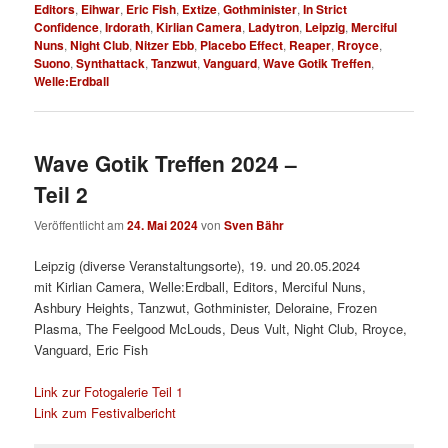
Editors
,
Eihwar
,
Eric Fish
,
Extize
,
Gothminister
,
In Strict
Confidence
,
Irdorath
,
Kirlian Camera
,
Ladytron
,
Leipzig
,
Merciful
Nuns
,
Night Club
,
Nitzer Ebb
,
Placebo Effect
,
Reaper
,
Rroyce
,
Suono
,
Synthattack
,
Tanzwut
,
Vanguard
,
Wave Gotik Treffen
,
Welle:Erdball
Wave Gotik Treffen 2024 –
Teil 2
Veröffentlicht am
24. Mai 2024
von
Sven Bähr
Leipzig (diverse Veranstaltungsorte), 19. und 20.05.2024
mit Kirlian Camera, Welle:Erdball, Editors, Merciful Nuns,
Ashbury Heights, Tanzwut, Gothminister, Deloraine, Frozen
Plasma, The Feelgood McLouds, Deus Vult, Night Club, Rroyce,
Vanguard, Eric Fish
Link zur Fotogalerie Teil 1
Link zum Festivalbericht