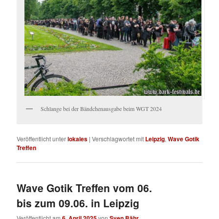
Schlange bei der Bändchenausgabe beim WGT 2024
Veröffentlicht unter
lokales
|
Verschlagwortet mit
Leipzig
,
Wave Gotik
Treffen
Wave Gotik Treffen vom 06.
bis zum 09.06. in Leipzig
Veröffentlicht am
6. April 2025
von
Sven Bähr