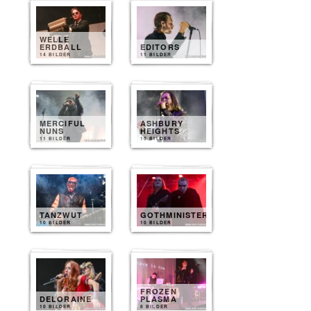
WELLE
ERDBALL
EDITORS
14 BILDER
11 BILDER
MERCIFUL
ASHBURY
NUNS
HEIGHTS
11 BILDER
10 BILDER
TANZWUT
GOTHMINISTER
10 BILDER
10 BILDER
FROZEN
DELORAINE
PLASMA
10 BILDER
8 BILDER