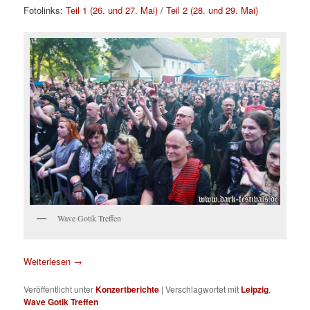
Fotolinks:
Teil 1 (26. und 27. Mai)
/
Teil 2 (28. und 29. Mai)
Wave Gotik Treffen
Weiterlesen
→
Veröffentlicht unter
Konzertberichte
|
Verschlagwortet mit
Leipzig
,
Wave Gotik Treffen