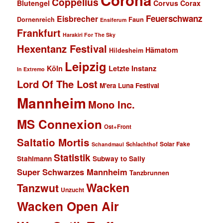
Coppelius
Blutengel
Corvus Corax
Feuerschwanz
Eisbrecher
Faun
Dornenreich
Ensiferum
Frankfurt
Harakiri For The Sky
Hexentanz Festival
Hämatom
Hildesheim
Leipzig
Köln
Letzte Instanz
In Extremo
Lord Of The Lost
M'era Luna Festival
Mannheim
Mono Inc.
MS Connexion
Ost+Front
Saltatio Mortis
Solar Fake
Schlachthof
Schandmaul
Statistik
Stahlmann
Subway to Sally
Super Schwarzes Mannheim
Tanzbrunnen
Wacken
Tanzwut
Unzucht
Wacken Open Air