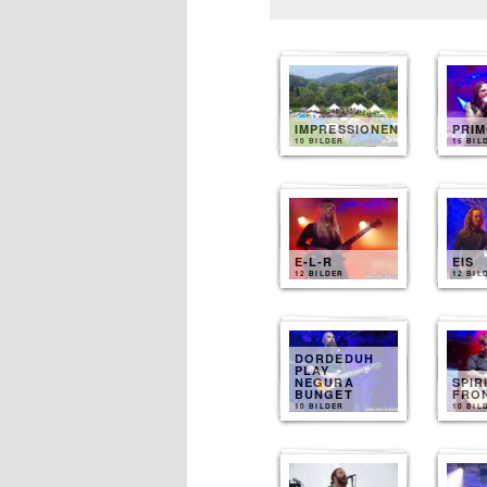
IMPRESSIONEN
PRI
10 BILDER
15 BIL
E-L-R
EIS
12 BILDER
12 BIL
DORDEDUH
PLAY
NEGURA
SPIR
BUNGET
FRO
10 BILDER
10 BIL