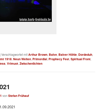
|
Verschlagwortet mit
Arthur Brown
,
Balve
,
Balver Höhle
,
Dordeduh
,
imt 1918
,
Neun Welten
,
Primordial
,
Prophecy Fest
,
Spiritual Front
,
less
,
Vrimuot
,
Zwischenlichten
021
21
von
Stefan Frühauf
11.09.2021