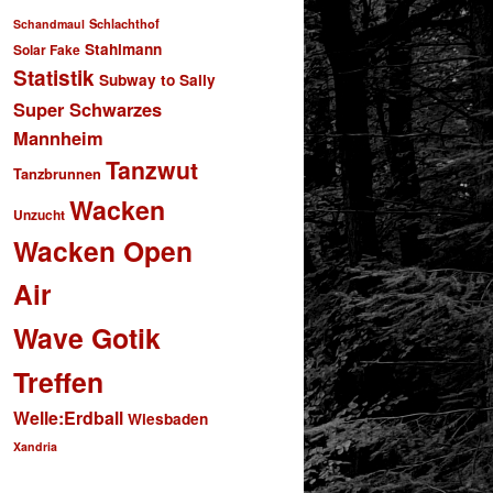
Schlachthof
Schandmaul
Stahlmann
Solar Fake
Statistik
Subway to Sally
Super Schwarzes
Mannheim
Tanzwut
Tanzbrunnen
Wacken
Unzucht
Wacken Open
Air
Wave Gotik
Treffen
Welle:Erdball
Wiesbaden
Xandria