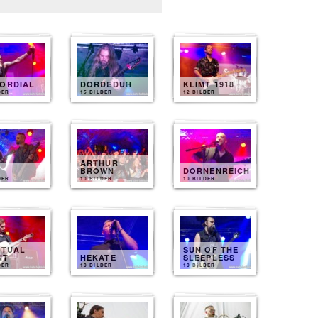
MORDIAL
DORDEDUH
KLIMT 1918
DER
15 BILDER
12 BILDER
ARTHUR
BROWN
DORNENREICH
DER
10 BILDER
10 BILDER
ITUAL
SUN OF THE
NT
HEKATE
SLEEPLESS
DER
10 BILDER
10 BILDER