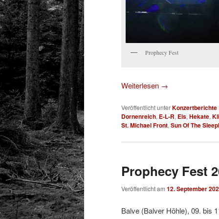
Prophecy Fest
Weiterlesen
→
Veröffentlicht unter
Konzertberichte
Dornenreich
,
E-L-R
,
Eis
,
Hekate
,
Kl
St. Michael Front
,
Sun Of The Sleep
Prophecy Fest 2
Veröffentlicht am
12. September 20
Balve (Balver Höhle), 09. bis 