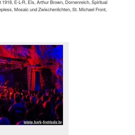
t 1918, E-L-R, Eïs, Arthur Brown, Dornenreich, Spiritual
epless, Mosaic und Zwischenlichten, St. Michael Front,