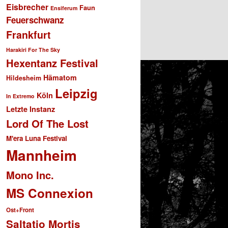
Eisbrecher
Faun
Ensiferum
Feuerschwanz
Frankfurt
Harakiri For The Sky
Hexentanz Festival
Hämatom
Hildesheim
Leipzig
Köln
In Extremo
Letzte Instanz
Lord Of The Lost
M'era Luna Festival
Mannheim
Mono Inc.
MS Connexion
Ost+Front
Saltatio Mortis