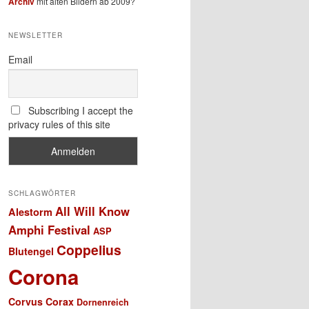
Archiv
mit alten Bildern ab 2009?
NEWSLETTER
Email
Subscribing I accept the
privacy rules of this site
SCHLAGWÖRTER
All Will Know
Alestorm
Amphi Festival
ASP
Coppelius
Blutengel
Corona
Corvus Corax
Dornenreich