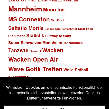
M'era Luna Festival
Mannheim
Mono Inc.
MS Connexion
Ost+Front
Saltatio Mortis
Solar Fake
Schlachthof
Schandmaul
Statistik
Stahlmann
Subway to Sally
Super Schwarzes Mannheim
Tanzbrunnen
Wacken
Tanzwut
Unzucht
Wacken Open Air
Wave Gotik Treffen
Welle:Erdball
Wiesbaden
Xandria
Impressum