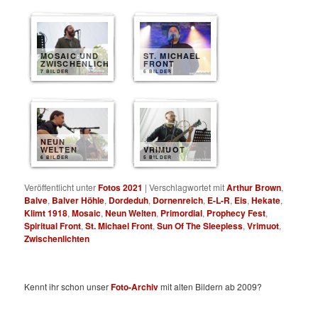
MOSAIC UND
ST. MICHAEL
ZWISCHENLICHTEN
FRONT
7 BILDER
6 BILDER
NEUN
WELTEN
VRIMUOT
6 BILDER
5 BILDER
Veröffentlicht unter
Fotos 2021
|
Verschlagwortet mit
Arthur Brown
,
Balve
,
Balver Höhle
,
Dordeduh
,
Dornenreich
,
E-L-R
,
Eis
,
Hekate
,
Klimt 1918
,
Mosaic
,
Neun Welten
,
Primordial
,
Prophecy Fest
,
Spiritual Front
,
St. Michael Front
,
Sun Of The Sleepless
,
Vrimuot
,
Zwischenlichten
Kennt ihr schon unser
Foto-Archiv
mit alten Bildern ab 2009?