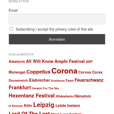
NEWSLETTER
Email
Subscribing I accept the privacy rules of this site
SCHLAGWÖRTER
All Will Know
Amphi Festival
Alestorm
ASP
Corona
Coppelius
Blutengel
Corvus Corax
Feuerschwanz
Eisbrecher
Faun
Dornenreich
Ensiferum
Frankfurt
Harakiri For The Sky
Hexentanz Festival
Hämatom
Hildesheim
Leipzig
Köln
Letzte Instanz
In Extremo
Lord Of The Lost