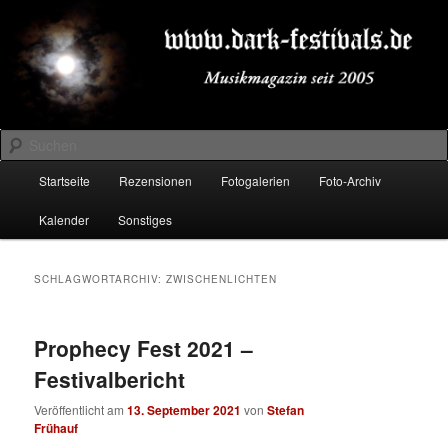
Zum
Zum
Musikmagazin seit 2005
primären
sekundären
Inhalt
Inhalt
springen
springen
DARK-FESTIVALS.DE
Suchen
Hauptmenü
Startseite
Rezensionen
Fotogalerien
Foto-Archiv
Kalender
Sonstiges
SCHLAGWORTARCHIV:
ZWISCHENLICHTEN
Prophecy Fest 2021 –
Festivalbericht
Veröffentlicht am
13. September 2021
von
Stefan
Frühauf