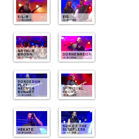
E-L-R
EIS
12 BILDER
12 BILDER
ARTHUR
BROWN
DORNENREICH
10 BILDER
10 BILDER
DORDEDUH
PLAY
NEGURA
SPIRITUAL
BUNGET
FRONT
10 BILDER
10 BILDER
SUN OF THE
HEKATE
SLEEPLESS
10 BILDER
10 BILDER