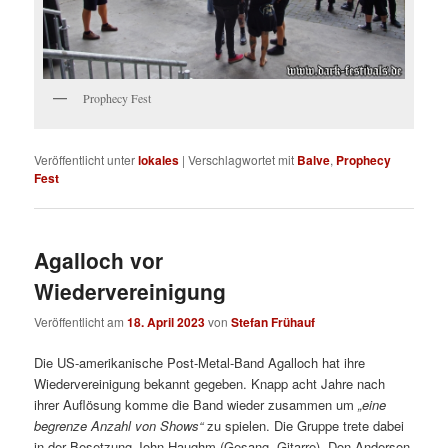
Prophecy Fest
Veröffentlicht unter
lokales
|
Verschlagwortet mit
Balve
,
Prophecy
Fest
Agalloch vor
Wiedervereinigung
Veröffentlicht am
18. April 2023
von
Stefan Frühauf
Die US-amerikanische Post-Metal-Band Agalloch hat ihre
Wiedervereinigung bekannt gegeben. Knapp acht Jahre nach
ihrer Auflösung komme die Band wieder zusammen um
„eine
begrenze Anzahl von Shows“
zu spielen. Die Gruppe trete dabei
in der Besetzung John Haughm (Gesang, Gitarre), Don Anderson