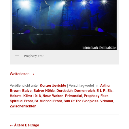
Prophecy Fest
Weiterlesen
→
Veröffentlicht unter
Konzertberichte
|
Verschlagwortet mit
Arthur
Brown
,
Balve
,
Balver Höhle
,
Dordeduh
,
Dornenreich
,
E-L-R
,
Eis
,
Hekate
,
Klimt 1918
,
Neun Welten
,
Primordial
,
Prophecy Fest
,
Spiritual Front
,
St. Michael Front
,
Sun Of The Sleepless
,
Vrimuot
,
Zwischenlichten
Beitragsnavigation
←
Ältere Beiträge