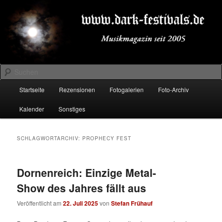
Zum
Zum
Musikmagazin seit 2005
primären
sekundären
Inhalt
Inhalt
springen
springen
DARK-FESTIVALS.DE
Suchen
Hauptmenü
Startseite
Rezensionen
Fotogalerien
Foto-Archiv
Kalender
Sonstiges
SCHLAGWORTARCHIV:
PROPHECY FEST
Dornenreich: Einzige Metal-
Show des Jahres fällt aus
Veröffentlicht am
22. Juli 2025
von
Stefan Frühauf