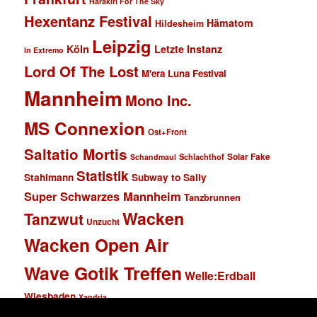
Harakiri For The Sky
Hexentanz Festival
Hämatom
Hildesheim
Leipzig
Köln
Letzte Instanz
In Extremo
Lord Of The Lost
M'era Luna Festival
Mannheim
Mono Inc.
MS Connexion
Ost+Front
Saltatio Mortis
Solar Fake
Schlachthof
Schandmaul
Statistik
Stahlmann
Subway to Sally
Super Schwarzes Mannheim
Tanzbrunnen
Wacken
Tanzwut
Unzucht
Wacken Open Air
Wave Gotik Treffen
Welle:Erdball
Wiesbaden
Xandria