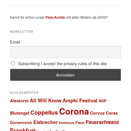
Kennt ihr schon unser
Foto-Archiv
mit alten Bildern ab 2009?
NEWSLETTER
Email
Subscribing I accept the privacy rules of this site
SCHLAGWÖRTER
All Will Know
Amphi Festival
Alestorm
ASP
Corona
Coppelius
Blutengel
Corvus Corax
Feuerschwanz
Eisbrecher
Faun
Dornenreich
Ensiferum
Frankfurt