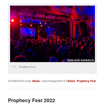
Prophecy Fest
Veröffentlicht unter
News
|
Verschlagwortet mit
Balve
,
Prophecy Fest
Prophecy Fest 2022