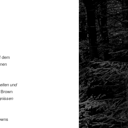
uf dem
inen
eiten und
. Brown
ignissen
rowns