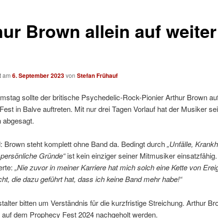
hur Brown allein auf weiter
ht am
6. September 2023
von
Stefan Frühauf
stag sollte der britische Psychedelic-Rock-Pionier Arthur Brown a
est in Balve auftreten. Mit nur drei Tagen Vorlauf hat der Musiker se
un abgesagt.
: Brown steht komplett ohne Band da. Bedingt durch
„Unfälle, Krankh
 persönliche Gründe“
ist kein einziger seiner Mitmusiker einsatzfähig
rte:
„Nie zuvor in meiner Karriere hat mich solch eine Kette von Ere
t, die dazu geführt hat, dass ich keine Band mehr habe!“
talter bitten um Verständnis für die kurzfristige Streichung. Arthur B
oll auf dem Prophecy Fest 2024 nachgeholt werden.