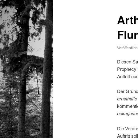
Art
Flur
Veröffentlic
Diesen Sam
Prophecy F
Auftritt n
Der Grund
ernsthafte
kommentie
heimgesuch
Die Verans
Auftritt s