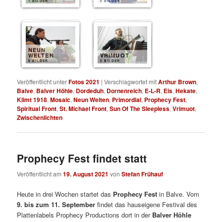
7 BILDER
6 BILDER
NEUN
WELTEN
VRIMUOT
6 BILDER
5 BILDER
Veröffentlicht unter
Fotos 2021
|
Verschlagwortet mit
Arthur Brown
,
Balve
,
Balver Höhle
,
Dordeduh
,
Dornenreich
,
E-L-R
,
Eis
,
Hekate
,
Klimt 1918
,
Mosaic
,
Neun Welten
,
Primordial
,
Prophecy Fest
,
Spiritual Front
,
St. Michael Front
,
Sun Of The Sleepless
,
Vrimuot
,
Zwischenlichten
Prophecy Fest findet statt
Veröffentlicht am
19. August 2021
von
Stefan Frühauf
Heute in drei Wochen startet das
Prophecy Fest
in Balve. Vom
9. bis zum 11. September
findet das hauseigene Festival des
Plattenlabels Prophecy Productions dort in der
Balver Höhle