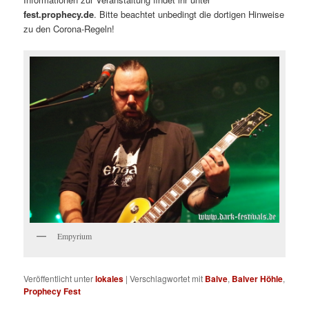
fest.prophecy.de
. Bitte beachtet unbedingt die dortigen Hinweise
zu den Corona-Regeln!
Empyrium
Veröffentlicht unter
lokales
|
Verschlagwortet mit
Balve
,
Balver Höhle
,
Prophecy Fest