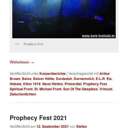
Prophecy Fest
Weiterlesen
→
Veröffentlicht unter
Konzertberichte
|
Verschlagwortet mit
Arthur
Brown
,
Balve
,
Balver Höhle
,
Dordeduh
,
Dornenreich
,
E-L-R
,
Eis
,
Hekate
,
Klimt 1918
,
Neun Welten
,
Primordial
,
Prophecy Fest
,
Spiritual Front
,
St. Michael Front
,
Sun Of The Sleepless
,
Vrimuot
,
Zwischenlichten
Prophecy Fest 2021
Veröffentlicht am
12. September 2021
von
Stefan