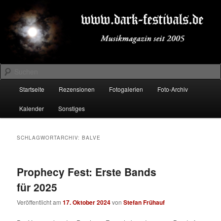
Zum
Zum
Musikmagazin seit 2005
primären
sekundären
Inhalt
Inhalt
springen
springen
DARK-FESTIVALS.DE
Suchen
Hauptmenü
Startseite
Rezensionen
Fotogalerien
Foto-Archiv
Kalender
Sonstiges
SCHLAGWORTARCHIV:
BALVE
Prophecy Fest: Erste Bands
für 2025
Veröffentlicht am
17. Oktober 2024
von
Stefan Frühauf