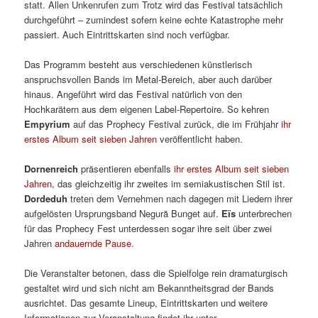
statt. Allen Unkenrufen zum Trotz wird das Festival tatsächlich
durchgeführt – zumindest sofern keine echte Katastrophe mehr
passiert. Auch Eintrittskarten sind noch verfügbar.
Das Programm besteht aus verschiedenen künstlerisch
anspruchsvollen Bands im Metal-Bereich, aber auch darüber
hinaus. Angeführt wird das Festival natürlich von den
Hochkarätern aus dem eigenen Label-Repertoire. So kehren
Empyrium
auf das Prophecy Festival zurück, die im Frühjahr
ihr
erstes Album seit sieben Jahren
veröffentlicht haben.
Dornenreich
präsentieren ebenfalls
ihr erstes Album seit sieben
Jahren
, das gleichzeitig ihr zweites im semiakustischen Stil ist.
Dordeduh
treten dem Vernehmen nach dagegen mit Liedern ihrer
aufgelösten Ursprungsband Negură Bunget auf.
Eïs
unterbrechen
für das Prophecy Fest unterdessen sogar ihre seit über zwei
Jahren
andauernde Pause
.
Die Veranstalter betonen, dass die Spielfolge rein dramaturgisch
gestaltet wird und sich nicht am Bekanntheitsgrad der Bands
ausrichtet. Das gesamte Lineup, Eintrittskarten und weitere
Informationen zur Veranstaltung findet ihr unter