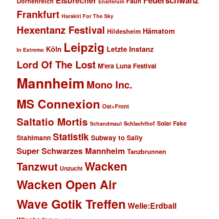
Eisbrecher
Faun
Dornenreich
Ensiferum
Frankfurt
Harakiri For The Sky
Hexentanz Festival
Hämatom
Hildesheim
Leipzig
Köln
Letzte Instanz
In Extremo
Lord Of The Lost
M'era Luna Festival
Mannheim
Mono Inc.
MS Connexion
Ost+Front
Saltatio Mortis
Solar Fake
Schlachthof
Schandmaul
Statistik
Stahlmann
Subway to Sally
Super Schwarzes Mannheim
Tanzbrunnen
Wacken
Tanzwut
Unzucht
Wacken Open Air
Wave Gotik Treffen
Welle:Erdball