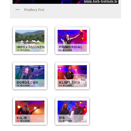
Prophecy Fest
IMPRESSIONEN
PRIMORDIAL
10 BILDER
15 BILDER
DORDEDUH
KLIMT 1918
15 BILDER
12 BILDER
E-L-R
EIS
12 BILDER
12 BILDER