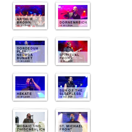
ARTHUR
BROWN
DORNENREICH
10 BILDER
10 BILDER
DORDEDUH
PLAY
NEGURA
SPIRITUAL
BUNGET
FRONT
10 BILDER
10 BILDER
SUN OF THE
HEKATE
SLEEPLESS
10 BILDER
10 BILDER
MOSAIC UND
ST. MICHAEL
ZWISCHENLICHTEN
FRONT