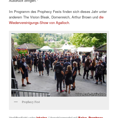
Ausdruck bringen.“
Im Programm des Prophecy Fests finden sich dieses Jahr unter
anderem The Vision Bleak, Dornenreich, Arthur Brown und
die
Wiedervereinigungs-Show von Agalloch
.
Prophecy Fest
Veröffentlicht unter
lokales
|
Verschlagwortet mit
Balve
,
Prophecy