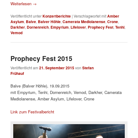
Weiterlesen
→
Veröffentlicht unter
Konzertberichte
|
Verschlagwortet mit
Amber
Asylum
,
Balve
,
Balver Höhle
,
Camerata Mediolanense
,
Crone
,
Darkher
,
Dornenreich
,
Empyrium
,
Lifelover
,
Prophecy Fest
,
Tenhi
,
Vemod
Prophecy Fest 2015
Veröffentlicht am
21. September 2015
von
Stefan
Frühauf
Balve (Balver Höhle), 19.09.2015
mit Empyrium, Tenhi, Dornenreich, Vemod, Darkher, Camerata
Mediolanense, Amber Asylum, Lifelover, Crone
Link zum Festivalbericht