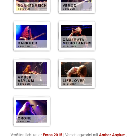
DORNENREICH
VEMOD
8 BILDER
6 BILDER
CAMERATA
DARKHER
MEDIOLANENSE
6 BILDER
13 BILDER
AMBER
ASYLUM
LIFELOVER
8 BILDER
12 BILDER
CRONE
7 BILDER
Veröffentlicht unter
Fotos 2015
|
Verschlagwortet mit
Amber Asylum
,