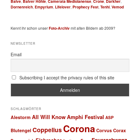
Balve
,
Balver Höhle
,
Camerata Mediolanense
,
Crone
,
Darkher
,
Dornenreich
,
Empyrium
,
Lifelover
,
Prophecy Fest
,
Tenhi
,
Vemod
Kennt ihr schon unser
Foto-Archiv
mit alten Bildern ab 2009?
NEWSLETTER
Email
Subscribing I accept the privacy rules of this site
SCHLAGWÖRTER
All Will Know
Amphi Festival
Alestorm
ASP
Corona
Coppelius
Blutengel
Corvus Corax
Feuerschwanz