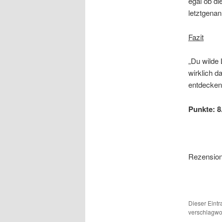
egal ob d
letztgena
Fazit
„Du wilde 
wirklich d
entdeckens
Punkte: 8.
Rezension:
Dieser Eint
verschlagwor