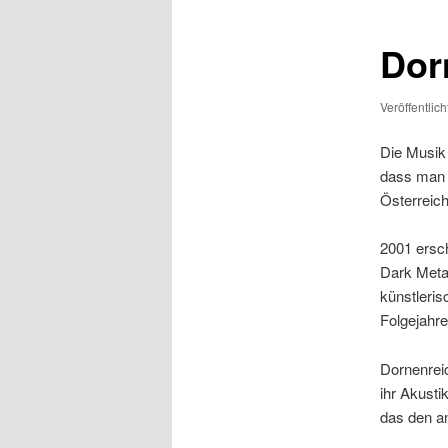
Dor
Veröffentlic
Die Musik 
dass man f
Österreich
2001 ersc
Dark Metal
künstleris
Folgejahre
Dornenrei
ihr Akusti
das den an