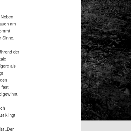
. Neben
 auch am
kommt
n Sinne.
ährend der
ale
gere als
gt
 den
 fast
d gewinnt.
uch
st klingt
ist „Der