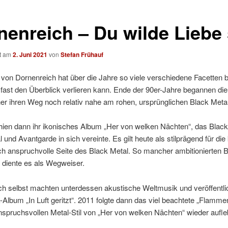
nenreich – Du wilde Liebe 
ht am
2. Juni 2021
von
Stefan Frühauf
von Dornenreich hat über die Jahre so viele verschiedene Facetten b
ast den Überblick verlieren kann. Ende der 90er-Jahre begannen die
er ihren Weg noch relativ nahe am rohen, ursprünglichen Black Metal
hien dann ihr ikonisches Album „Her von welken Nächten“, das Black
 und Avantgarde in sich vereinte. Es gilt heute als stilprägend für di
ch anspruchvolle Seite des Black Metal. So mancher ambitionierten 
 diente es als Wegweiser.
ch selbst machten unterdessen akustische Weltmusik und veröffentli
k-Album „In Luft geritzt“. 2011 folgte dann das viel beachtete „Flammen
spruchsvollen Metal-Stil von „Her von welken Nächten“ wieder aufleb