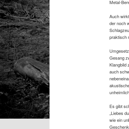
Metal-Bere
Auch wirkt
der noch 
Schlagzeu
praktisch 
Umgesetzt 
Gesang zw
Klangbild 
auch schwu
nebeneinan
akustische
unheimlich
Es gibt sc
„Liebes du
wie ein u
Geschenk“) 