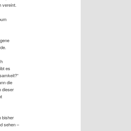
 vereint.
lbum
igene
rde.
ch
ibt es
nsamkeit?“
ann die
 dieser
ht
 bisher
nd sehen –