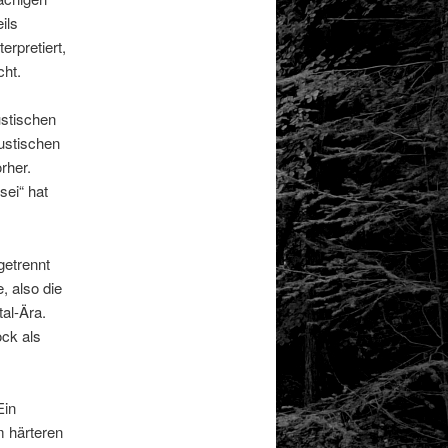
ils
rpretiert,
cht.
ustischen
ustischen
rher.
sei“ hat
getrennt
, also die
tal-Ära.
ock als
Ein
m härteren