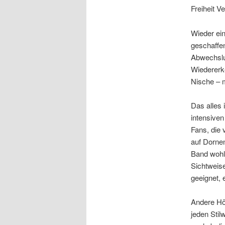
Freiheit V
Wieder ei
geschaffe
Abwechslun
Wiedererk
Nische – m
Das alles 
intensiven
Fans, die 
auf Dornen
Band wohl 
Sichtweise
geeignet, 
Andere Hö
jeden Sti