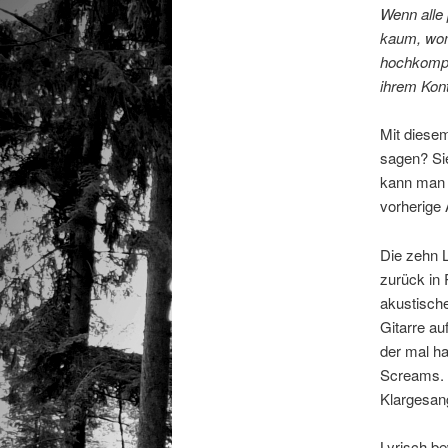
Wenn alle 
kaum, womi
hochkompl
ihrem Kon
Mit diesem
sagen? Sie
kann man w
vorherige 
Die zehn 
zurück in 
akustisch
Gitarre a
der mal ha
Screams. D
Klargesan
Lyrisch be