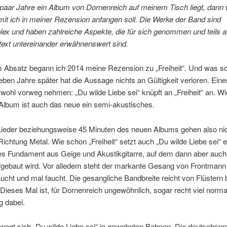
paar Jahre ein Album von Dornenreich auf meinem Tisch liegt, dann 
t ich in meiner Rezension anfangen soll. Die Werke der Band sind
ex und haben zahlreiche Aspekte, die für sich genommen und teils a
text untereinander erwähnenswert sind.
 Absatz begann ich 2014 meine Rezension zu „Freiheit“. Und was sol
ben Jahre später hat die Aussage nichts an Gültigkeit verloren. Eine
ohl vorweg nehmen: „Du wilde Liebe sei“ knüpft an „Freiheit“ an. W
Album ist auch das neue ein semi-akustisches.
Lieder beziehungsweise 45 Minuten des neuen Albums gehen also ni
Richtung Metal. Wie schon „Freiheit“ setzt auch „Du wilde Liebe sei“ e
es Fundament aus Geige und Akustikgitarre, auf dem dann aber auch 
ufgebaut wird. Vor alledem steht der markante Gesang von Frontmann
ucht und mal faucht. Die gesangliche Bandbreite reicht von Flüstern b
ieses Mal ist, für Dornenreich ungewöhnlich, sogar recht viel norma
g dabei.
wegt sich „Du wilde Liebe sei“ in gewohnten Bahnen. Die deutschspr