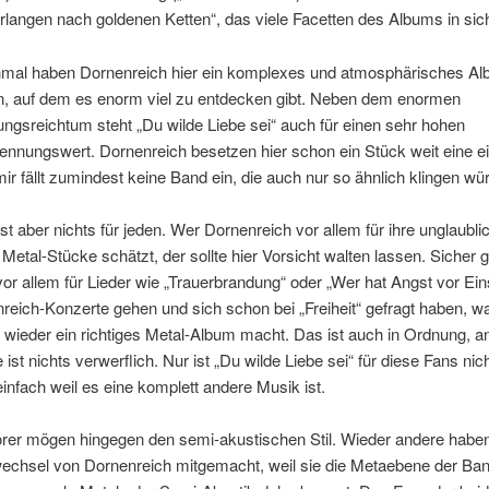
erlangen nach goldenen Ketten“, das viele Facetten des Albums in sich
nmal haben Dornenreich hier ein komplexes und atmosphärisches A
n, auf dem es enorm viel zu entdecken gibt. Neben dem enormen
gsreichtum steht „Du wilde Liebe sei“ auch für einen sehr hohen
ennungswert. Dornenreich besetzen hier schon ein Stück weit eine e
ir fällt zumindest keine Band ein, die auch nur so ähnlich klingen wü
ist aber nichts für jeden. Wer Dornenreich vor allem für ihre unglaubli
 Metal-Stücke schätzt, der sollte hier Vorsicht walten lassen. Sicher g
vor allem für Lieder wie „Trauerbrandung“ oder „Wer hat Angst vor Ei
reich-Konzerte gehen und sich schon bei „Freiheit“ gefragt haben, w
wieder ein richtiges Metal-Album macht. Das ist auch in Ordnung, an
 ist nichts verwerflich. Nur ist „Du wilde Liebe sei“ für diese Fans nic
einfach weil es eine komplett andere Musik ist.
rer mögen hingegen den semi-akustischen Stil. Wieder andere haben
lwechsel von Dornenreich mitgemacht, weil sie die Metaebene der Ba