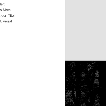
der:
s Metal.
 den Titel
, verrät