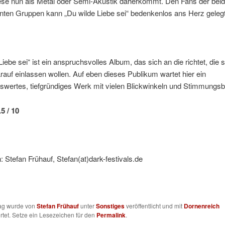
iese nun als Metal oder Semi-Akustik daherkommt. Den Fans der bei
nnten Gruppen kann „Du wilde Liebe sei“ bedenkenlos ans Herz geleg
Liebe sei“ ist ein anspruchsvolles Album, das sich an die richtet, die s
arauf einlassen wollen. Auf eben dieses Publikum wartet hier ein
wertes, tiefgründiges Werk mit vielen Blickwinkeln und Stimmungsbi
5 / 10
 Stefan Frühauf, Stefan(at)dark-festivals.de
rag wurde von
Stefan Frühauf
unter
Sonstiges
veröffentlicht und mit
Dornenreich
tet. Setze ein Lesezeichen für den
Permalink
.