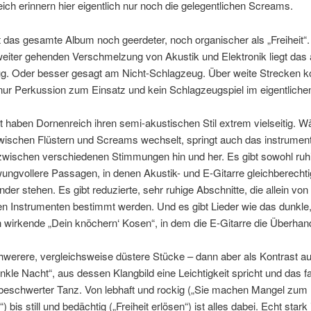
ich erinnern hier eigentlich nur noch die gelegentlichen Screams.
 das gesamte Album noch geerdeter, noch organischer als „Freiheit“
weiter gehenden Verschmelzung von Akustik und Elektronik liegt das
g. Oder besser gesagt am Nicht-Schlagzeug. Über weite Strecken 
nur Perkussion zum Einsatz und kein Schlagzeugspiel im eigentliche
haben Dornenreich ihren semi-akustischen Stil extrem vielseitig. W
ischen Flüstern und Screams wechselt, springt auch das instrument
zwischen verschiedenen Stimmungen hin und her. Es gibt sowohl ruhi
ngvollere Passagen, in denen Akustik- und E-Gitarre gleichberechti
der stehen. Es gibt reduzierte, sehr ruhige Abschnitte, die allein von
n Instrumenten bestimmt werden. Und es gibt Lieder wie das dunkle,
 wirkende „Dein knöchern‘ Kosen“, in dem die E-Gitarre die Überhan
hwerere, vergleichsweise düstere Stücke – dann aber als Kontrast a
nkle Nacht“, aus dessen Klangbild eine Leichtigkeit spricht und das fa
nbeschwerter Tanz. Von lebhaft und rockig („Sie machen Mangel zum
bis still und bedächtig („Freiheit erlösen“) ist alles dabei. Echt stark 