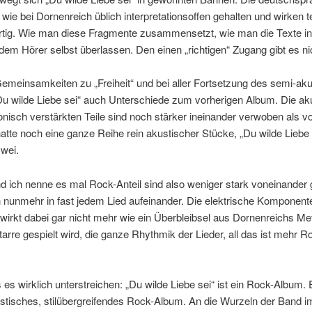
 wie bei Dornenreich üblich interpretationsoffen gehalten und wirken te
tig. Wie man diese Fragmente zusammensetzt, wie man die Texte inte
 dem Hörer selbst überlassen. Den einen „richtigen“ Zugang gibt es ni
Gemeinsamkeiten zu „Freiheit“ und bei aller Fortsetzung des semi-ak
„Du wilde Liebe sei“ auch Unterschiede zum vorherigen Album. Die ak
onisch verstärkten Teile sind noch stärker ineinander verwoben als vo
 hatte noch eine ganze Reihe rein akustischer Stücke, „Du wilde Liebe 
wei.
d ich nenne es mal Rock-Anteil sind also weniger stark voneinander 
n nunmehr in fast jedem Lied aufeinander. Die elektrische Komponente
 wirkt dabei gar nicht mehr wie ein Überbleibsel aus Dornenreichs Me
tarre gespielt wird, die ganze Rhythmik der Lieder, all das ist mehr R
s wirklich unterstreichen: „Du wilde Liebe sei“ ist ein Rock-Album. 
stisches, stilübergreifendes Rock-Album. An die Wurzeln der Band i