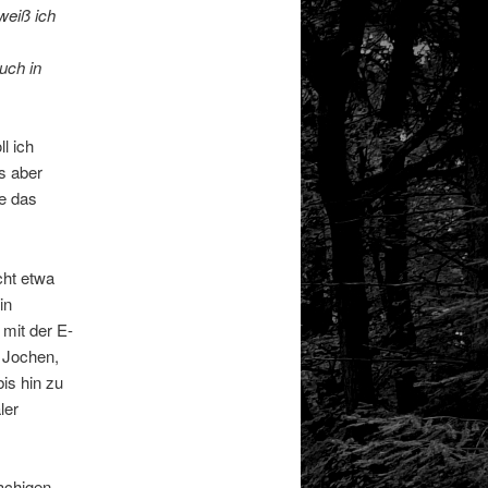
weiß ich
uch in
l ich
s aber
ie das
cht etwa
in
mit der E-
 Jochen,
is hin zu
ler
achigen