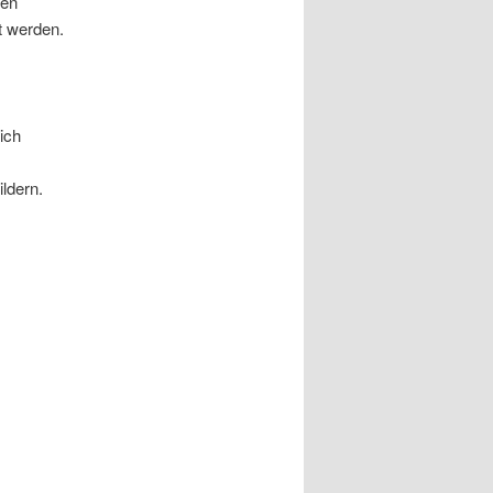
den
t werden.
ich
ldern.