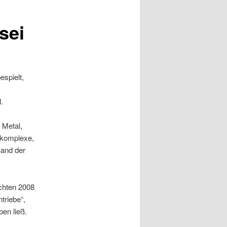
sei
espielt,
.
 Metal,
e komplexe,
Band der
chten 2008
triebe“,
en ließ.