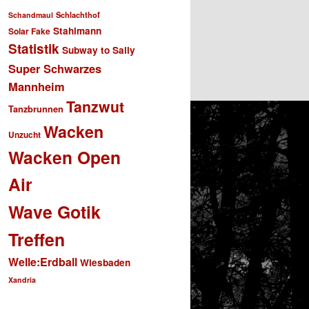
Schlachthof
Schandmaul
Stahlmann
Solar Fake
Statistik
Subway to Sally
Super Schwarzes
Mannheim
Tanzwut
Tanzbrunnen
Wacken
Unzucht
Wacken Open
Air
Wave Gotik
Treffen
Welle:Erdball
Wiesbaden
Xandria