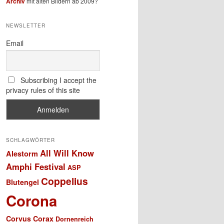
Archiv
mit alten Bildern ab 2009?
NEWSLETTER
Email
Subscribing I accept the
privacy rules of this site
SCHLAGWÖRTER
All Will Know
Alestorm
Amphi Festival
ASP
Coppelius
Blutengel
Corona
Corvus Corax
Dornenreich