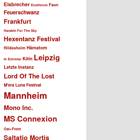
Eisbrecher
Faun
Ensiferum
Feuerschwanz
Frankfurt
Harakiri For The Sky
Hexentanz Festival
Hämatom
Hildesheim
Leipzig
Köln
In Extremo
Letzte Instanz
Lord Of The Lost
M'era Luna Festival
Mannheim
Mono Inc.
MS Connexion
Ost+Front
Saltatio Mortis