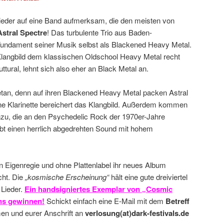
eder auf eine Band aufmerksam, die den meisten von
Astral Spectre
! Das turbulente Trio aus Baden-
undament seiner Musik selbst als Blackened Heavy Metal.
langbild dem klassischen Oldschool Heavy Metal recht
ttural, lehnt sich also eher an Black Metal an.
getan, denn auf ihren Blackened Heavy Metal packen Astral
ine Klarinette bereichert das Klangbild. Außerdem kommen
nzu, die an den Psychedelic Rock der 1970er-Jahre
bt einen herrlich abgedrehten Sound mit hohem
in Eigenregie und ohne Plattenlabel ihr neues Album
ht. Die
„kosmische Erscheinung“
hält eine gute dreiviertel
 Lieder.
Ein handsigniertes Exemplar von „Cosmic
uns gewinnen!
Schickt einfach eine E-Mail mit dem
Betreff
en und eurer Anschrift an
verlosung(at)dark-festivals.de