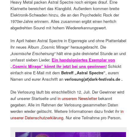
Heavy Metal packen Astral Spectre noch einiges drauf. Eine
Klarinette bereichert das Klangbild. Außerdem kommen breite
Elektronik-Schwaden hinzu, die an den Psychedelic Rock der
1970er-Jahre erinnern. Alles zusammen ergibt einen herrlich
abgedrehten Sound mit hohem Wiedererkennungswert.
Im April haben Astral Spectre in Eigenregie und ohne Plattenlabel
ihr neues Album „Cosmic Mirage“ herausgebracht. Die
„kosmische Erscheinung“
hält eine gute dreiviertel Stunde an und
umfasst sieben Lieder.
Ein handsigniertes Exemplar von
„Cosmic Mirage“ könnt ihr jetzt bei uns gewinnen!
Schickt
einfach eine E-Mail mit dem
Betreff „Astral Spectre“
, eurem
Namen und eurer Anschrift an
verlosung(at)dark-festivals.de .
Die Verlosung läuft bis einschließlich 12. Juli. Der Gewinner wird
auf unserer Startseite und
in unserem Newsletter
bekannt
gegeben. Alle im Rahmen der Verlosung gesammelten Daten
werden wieder gelöscht. Weitere Informationen dazu findet ihr
in
unserer Datenschutzerklärung
. Nur eine Teilnahme pro Person.