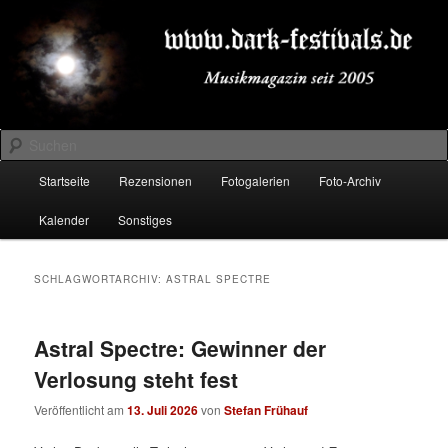
Zum
Zum
Musikmagazin seit 2005
primären
sekundären
Inhalt
Inhalt
springen
springen
DARK-FESTIVALS.DE
Suchen
Hauptmenü
Startseite
Rezensionen
Fotogalerien
Foto-Archiv
Kalender
Sonstiges
SCHLAGWORTARCHIV:
ASTRAL SPECTRE
Astral Spectre: Gewinner der
Verlosung steht fest
Veröffentlicht am
13. Juli 2026
von
Stefan Frühauf