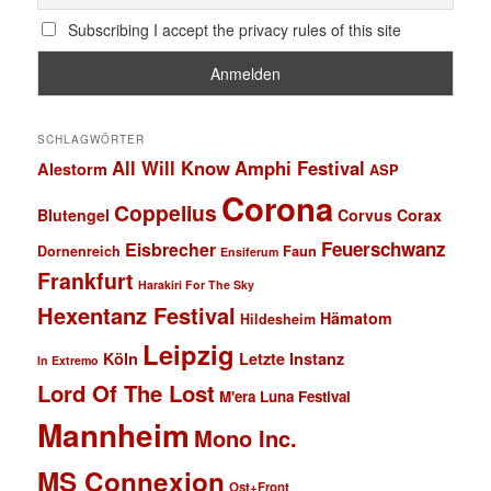
Subscribing I accept the privacy rules of this site
SCHLAGWÖRTER
All Will Know
Amphi Festival
Alestorm
ASP
Corona
Coppelius
Blutengel
Corvus Corax
Feuerschwanz
Eisbrecher
Faun
Dornenreich
Ensiferum
Frankfurt
Harakiri For The Sky
Hexentanz Festival
Hämatom
Hildesheim
Leipzig
Köln
Letzte Instanz
In Extremo
Lord Of The Lost
M'era Luna Festival
Mannheim
Mono Inc.
MS Connexion
Ost+Front