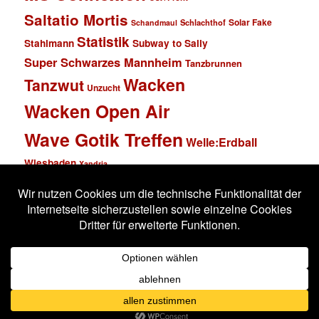
Saltatio Mortis
Solar Fake
Schlachthof
Schandmaul
Statistik
Stahlmann
Subway to Sally
Super Schwarzes Mannheim
Tanzbrunnen
Wacken
Tanzwut
Unzucht
Wacken Open Air
Wave Gotik Treffen
Welle:Erdball
Wiesbaden
Xandria
Impressum
Datenschutzerklärung
Stolz präsentiert von WordPress