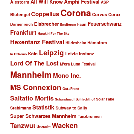
All Will Know
Amphi Festival
Alestorm
ASP
Corona
Coppelius
Blutengel
Corvus Corax
Feuerschwanz
Eisbrecher
Faun
Dornenreich
Ensiferum
Frankfurt
Harakiri For The Sky
Hexentanz Festival
Hämatom
Hildesheim
Leipzig
Köln
Letzte Instanz
In Extremo
Lord Of The Lost
M'era Luna Festival
Mannheim
Mono Inc.
MS Connexion
Ost+Front
Saltatio Mortis
Solar Fake
Schlachthof
Schandmaul
Statistik
Stahlmann
Subway to Sally
Super Schwarzes Mannheim
Tanzbrunnen
Wacken
Tanzwut
Unzucht