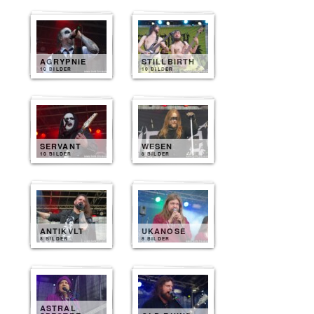
AGRYPNIE
STILLBIRTH
10 BILDER
10 BILDER
SERVANT
WESEN
10 BILDER
8 BILDER
ANTIKVLT
UKANOSE
8 BILDER
8 BILDER
ASTRAL