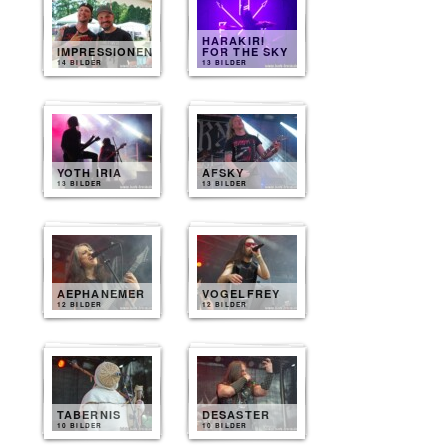
HARAKIRI
IMPRESSIONEN
FOR THE SKY
14 BILDER
13 BILDER
YOTH IRIA
AFSKY
13 BILDER
13 BILDER
AEPHANEMER
VOGELFREY
12 BILDER
12 BILDER
TABERNIS
DESASTER
10 BILDER
10 BILDER