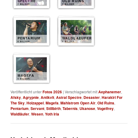
SPECTRE
OLD RUINS
7 BILDER
7 BILDER
PENTARIUM
WALDLAEUFER
6 BILDER
6 BILDER
MAGEFA
5 BILDER
Veröffentlicht unter
Fotos 2026
|
Verschlagwortet mit
Aephanemer
,
Afsky
,
Agrypnie
,
Antikvlt
,
Astral Spectre
,
Desaster
,
Harakiri For
The Sky
,
Holzappel
,
Magefa
,
Mahlstrom Open Air
,
Old Ruins
,
Pentarium
,
Servant
,
Stillbirth
,
Tabernis
,
Ukanose
,
Vogelfrey
,
Waldläufer
,
Wesen
,
Yoth Iria