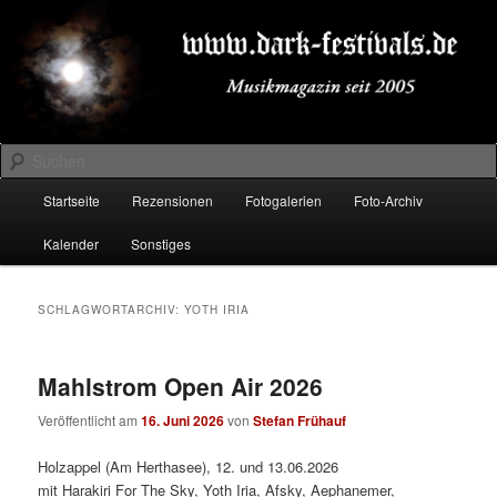
Zum
Zum
Musikmagazin seit 2005
primären
sekundären
Inhalt
Inhalt
springen
springen
DARK-FESTIVALS.DE
Suchen
Hauptmenü
Startseite
Rezensionen
Fotogalerien
Foto-Archiv
Kalender
Sonstiges
SCHLAGWORTARCHIV:
YOTH IRIA
Mahlstrom Open Air 2026
Veröffentlicht am
16. Juni 2026
von
Stefan Frühauf
Holzappel (Am Herthasee), 12. und 13.06.2026
mit Harakiri For The Sky, Yoth Iria, Afsky, Aephanemer,