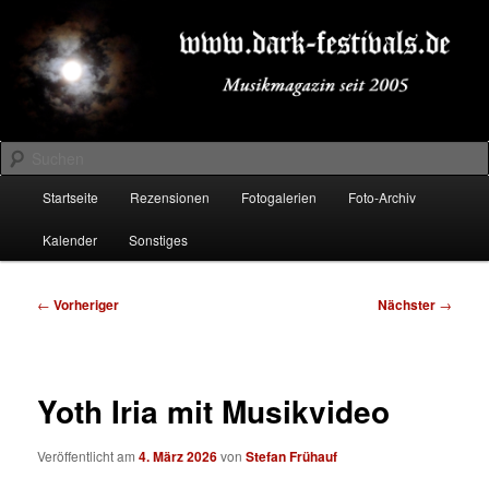
Zum
Musikmagazin seit 2005
primären
Inhalt
springen
DARK-FESTIVALS.DE
Suchen
Hauptmenü
Startseite
Rezensionen
Fotogalerien
Foto-Archiv
Kalender
Sonstiges
Beitragsnavigation
←
Vorheriger
Nächster
→
Yoth Iria mit Musikvideo
Veröffentlicht am
4. März 2026
von
Stefan Frühauf