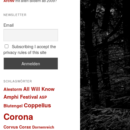
Archiv
mit alten Bildern ab 2009?
NEWSLETTER
Email
Subscribing I accept the
privacy rules of this site
SCHLAGWÖRTER
All Will Know
Alestorm
Amphi Festival
ASP
Coppelius
Blutengel
Corona
Corvus Corax
Dornenreich