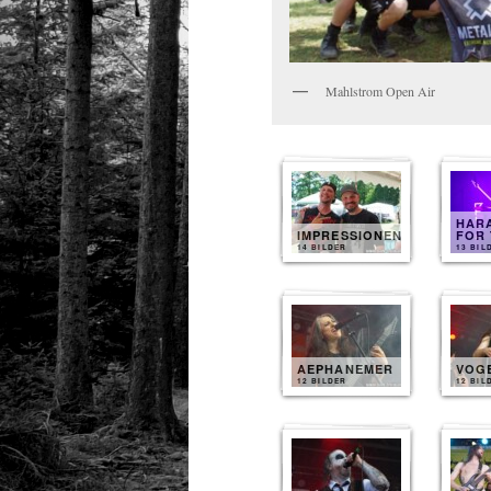
Mahlstrom Open Air
HARA
IMPRESSIONEN
FOR 
14 BILDER
13 BIL
AEPHANEMER
VOG
12 BILDER
12 BIL