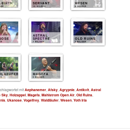
LBIRTH
SERVANT
WESEN
DER
10 BILDER
8 BILDER
ASTRAL
NOSE
SPECTRE
OLD RUINS
ER
7 BILDER
7 BILDER
DLAEUFER
MAGEFA
ER
5 BILDER
chlagwortet mit
Aephanemer
,
Afsky
,
Agrypnie
,
Antikvlt
,
Astral
e Sky
,
Holzappel
,
Magefa
,
Mahlstrom Open Air
,
Old Ruins
,
nis
,
Ukanose
,
Vogelfrey
,
Waldläufer
,
Wesen
,
Yoth Iria