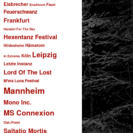
Eisbrecher
Faun
Ensiferum
Feuerschwanz
Frankfurt
Harakiri For The Sky
Hexentanz Festival
Hämatom
Hildesheim
Leipzig
Köln
In Extremo
Letzte Instanz
Lord Of The Lost
M'era Luna Festival
Mannheim
Mono Inc.
MS Connexion
Ost+Front
Saltatio Mortis