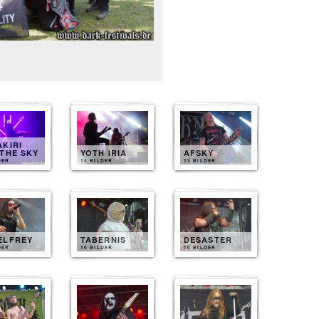
KIRI
THE SKY
YOTH IRIA
AFSKY
DER
13 BILDER
13 BILDER
ELFREY
TABERNIS
DESASTER
DER
10 BILDER
10 BILDER