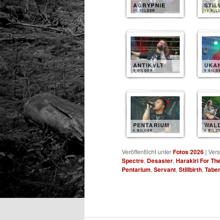
AGRYPNIE
STIL
10 BILDER
10 BIL
ANTIKVLT
UKA
8 BILDER
8 BILD
PENTARIUM
WAL
6 BILDER
6 BILD
Veröffentlicht unter
Fotos 2026
|
Vers
Spectre
,
Desaster
,
Harakiri For Th
Pentarium
,
Servant
,
Stillbirth
,
Taber