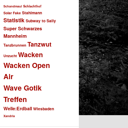
Schlachthof
Schandmaul
Stahlmann
Solar Fake
Statistik
Subway to Sally
Super Schwarzes
Mannheim
Tanzwut
Tanzbrunnen
Wacken
Unzucht
Wacken Open
Air
Wave Gotik
Treffen
Welle:Erdball
Wiesbaden
Xandria