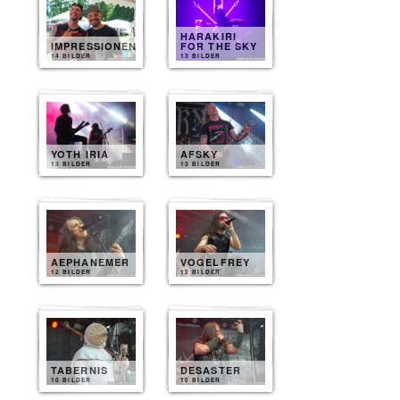
HARAKIRI
IMPRESSIONEN
FOR THE SKY
14 BILDER
13 BILDER
YOTH IRIA
AFSKY
13 BILDER
13 BILDER
AEPHANEMER
VOGELFREY
12 BILDER
12 BILDER
TABERNIS
DESASTER
10 BILDER
10 BILDER