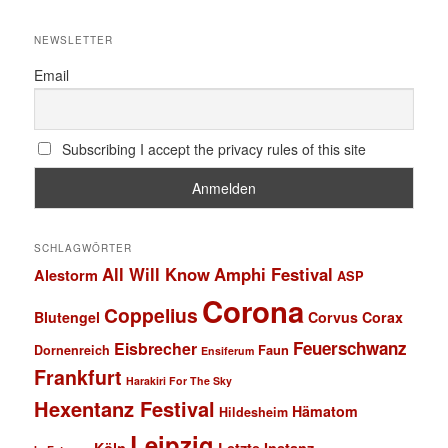
NEWSLETTER
Email
Subscribing I accept the privacy rules of this site
SCHLAGWÖRTER
All Will Know
Amphi Festival
Alestorm
ASP
Corona
Coppelius
Blutengel
Corvus Corax
Feuerschwanz
Eisbrecher
Faun
Dornenreich
Ensiferum
Frankfurt
Harakiri For The Sky
Hexentanz Festival
Hämatom
Hildesheim
Leipzig