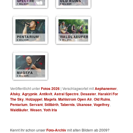
SPECTRE
OLD RUINS
7 BILDER
7 BILDER
PENTARIUM
WALDLAEUFER
6 BILDER
6 BILDER
MAGEFA
5 BILDER
Veröffentlicht unter
Fotos 2026
|
Verschlagwortet mit
Aephanemer
,
Afsky
,
Agrypnie
,
Antikvlt
,
Astral Spectre
,
Desaster
,
Harakiri For
The Sky
,
Holzappel
,
Magefa
,
Mahlstrom Open Air
,
Old Ruins
,
Pentarium
,
Servant
,
Stillbirth
,
Tabernis
,
Ukanose
,
Vogelfrey
,
Waldläufer
,
Wesen
,
Yoth Iria
Kennt ihr schon unser
Foto-Archiv
mit alten Bildern ab 2009?