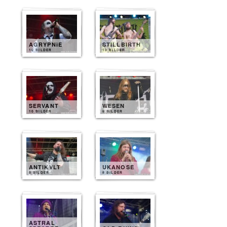
AGRYPNIE
STILLBIRTH
10 BILDER
10 BILDER
SERVANT
WESEN
10 BILDER
8 BILDER
ANTIKVLT
UKANOSE
8 BILDER
8 BILDER
ASTRAL