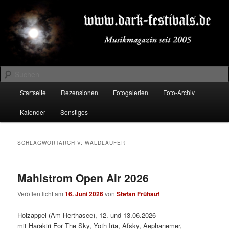
Zum
Zum
Musikmagazin seit 2005
primären
sekundären
Inhalt
Inhalt
springen
springen
DARK-FESTIVALS.DE
Suchen
Hauptmenü
Startseite
Rezensionen
Fotogalerien
Foto-Archiv
Kalender
Sonstiges
SCHLAGWORTARCHIV:
WALDLÄUFER
Mahlstrom Open Air 2026
Veröffentlicht am
16. Juni 2026
von
Stefan Frühauf
Holzappel (Am Herthasee), 12. und 13.06.2026
mit Harakiri For The Sky, Yoth Iria, Afsky, Aephanemer,