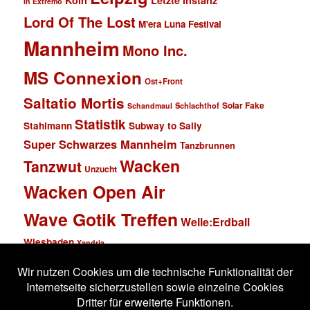
Köln
Letzte Instanz
In Extremo
Lord Of The Lost
M'era Luna Festival
Mannheim
Mono Inc.
MS Connexion
Ost+Front
Saltatio Mortis
Solar Fake
Schlachthof
Schandmaul
Statistik
Stahlmann
Subway to Sally
Super Schwarzes Mannheim
Tanzbrunnen
Wacken
Tanzwut
Unzucht
Wacken Open Air
Wave Gotik Treffen
Welle:Erdball
Wiesbaden
Xandria
Impressum