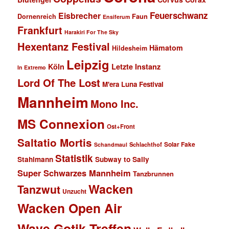
Feuerschwanz
Eisbrecher
Faun
Dornenreich
Ensiferum
Frankfurt
Harakiri For The Sky
Hexentanz Festival
Hämatom
Hildesheim
Leipzig
Köln
Letzte Instanz
In Extremo
Lord Of The Lost
M'era Luna Festival
Mannheim
Mono Inc.
MS Connexion
Ost+Front
Saltatio Mortis
Solar Fake
Schlachthof
Schandmaul
Statistik
Stahlmann
Subway to Sally
Super Schwarzes Mannheim
Tanzbrunnen
Wacken
Tanzwut
Unzucht
Wacken Open Air
Wave Gotik Treffen