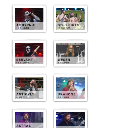
AGRYPNIE
STILLBIRTH
10 BILDER
10 BILDER
SERVANT
WESEN
10 BILDER
8 BILDER
ANTIKVLT
UKANOSE
8 BILDER
8 BILDER
ASTRAL