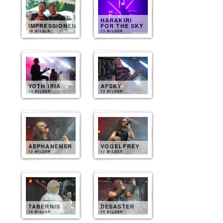
HARAKIRI
IMPRESSIONEN
FOR THE SKY
14 BILDER
13 BILDER
YOTH IRIA
AFSKY
13 BILDER
13 BILDER
AEPHANEMER
VOGELFREY
12 BILDER
12 BILDER
TABERNIS
DESASTER
10 BILDER
10 BILDER