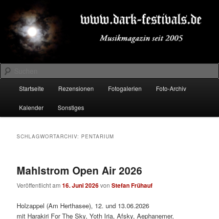
Zum
Zum
Musikmagazin seit 2005
primären
sekundären
Inhalt
Inhalt
springen
springen
DARK-FESTIVALS.DE
Suchen
Hauptmenü
Startseite
Rezensionen
Fotogalerien
Foto-Archiv
Kalender
Sonstiges
SCHLAGWORTARCHIV:
PENTARIUM
Mahlstrom Open Air 2026
Veröffentlicht am
16. Juni 2026
von
Stefan Frühauf
Holzappel (Am Herthasee), 12. und 13.06.2026
mit Harakiri For The Sky, Yoth Iria, Afsky, Aephanemer,