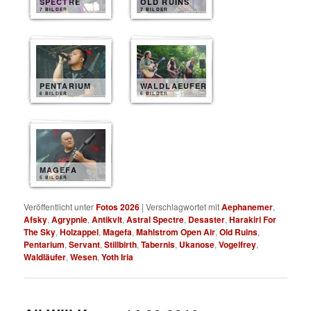
SPECTRE
OLD RUINS
7 BILDER
7 BILDER
PENTARIUM
WALDLAEUFER
6 BILDER
6 BILDER
MAGEFA
5 BILDER
Veröffentlicht unter
Fotos 2026
|
Verschlagwortet mit
Aephanemer
,
Afsky
,
Agrypnie
,
Antikvlt
,
Astral Spectre
,
Desaster
,
Harakiri For
The Sky
,
Holzappel
,
Magefa
,
Mahlstrom Open Air
,
Old Ruins
,
Pentarium
,
Servant
,
Stillbirth
,
Tabernis
,
Ukanose
,
Vogelfrey
,
Waldläufer
,
Wesen
,
Yoth Iria