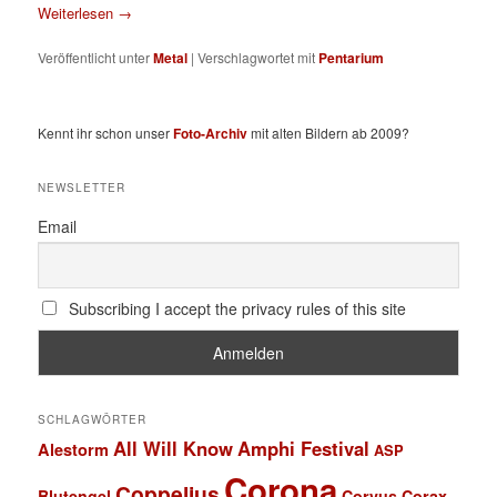
Weiterlesen
→
Veröffentlicht unter
Metal
|
Verschlagwortet mit
Pentarium
Kennt ihr schon unser
Foto-Archiv
mit alten Bildern ab 2009?
NEWSLETTER
Email
Subscribing I accept the privacy rules of this site
SCHLAGWÖRTER
All Will Know
Amphi Festival
Alestorm
ASP
Corona
Coppelius
Blutengel
Corvus Corax