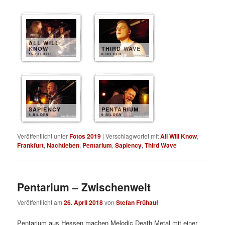
ALL WILL
KNOW
THIRD WAVE
15 BILDER
8 BILDER
SAPIENCY
PENTARIUM
8 BILDER
6 BILDER
Veröffentlicht unter
Fotos 2019
|
Verschlagwortet mit
All Will Know
,
Frankfurt
,
Nachtleben
,
Pentarium
,
Sapiency
,
Third Wave
Pentarium – Zwischenwelt
Veröffentlicht am
26. April 2018
von
Stefan Frühauf
Pentarium aus Hessen machen Melodic Death Metal mit einer