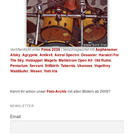
Veröffentlicht unter
Fotos 2026
|
Verschlagwortet mit
Aephanemer
,
Afsky
,
Agrypnie
,
Antikvlt
,
Astral Spectre
,
Desaster
,
Harakiri For
The Sky
,
Holzappel
,
Magefa
,
Mahlstrom Open Air
,
Old Ruins
,
Pentarium
,
Servant
,
Stillbirth
,
Tabernis
,
Ukanose
,
Vogelfrey
,
Waldläufer
,
Wesen
,
Yoth Iria
Kennt ihr schon unser
Foto-Archiv
mit alten Bildern ab 2009?
NEWSLETTER
Email