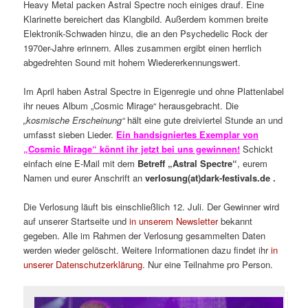
Heavy Metal packen Astral Spectre noch einiges drauf. Eine
Klarinette bereichert das Klangbild. Außerdem kommen breite
Elektronik-Schwaden hinzu, die an den Psychedelic Rock der
1970er-Jahre erinnern. Alles zusammen ergibt einen herrlich
abgedrehten Sound mit hohem Wiedererkennungswert.
Im April haben Astral Spectre in Eigenregie und ohne Plattenlabel
ihr neues Album „Cosmic Mirage“ herausgebracht. Die
„kosmische Erscheinung“
hält eine gute dreiviertel Stunde an und
umfasst sieben Lieder.
Ein handsigniertes Exemplar von
„Cosmic Mirage“ könnt ihr jetzt bei uns gewinnen!
Schickt
einfach eine E-Mail mit dem
Betreff „Astral Spectre“
, eurem
Namen und eurer Anschrift an
verlosung(at)dark-festivals.de .
Die Verlosung läuft bis einschließlich 12. Juli. Der Gewinner wird
auf unserer Startseite und
in unserem Newsletter
bekannt
gegeben. Alle im Rahmen der Verlosung gesammelten Daten
werden wieder gelöscht. Weitere Informationen dazu findet ihr
in
unserer Datenschutzerklärung
. Nur eine Teilnahme pro Person.