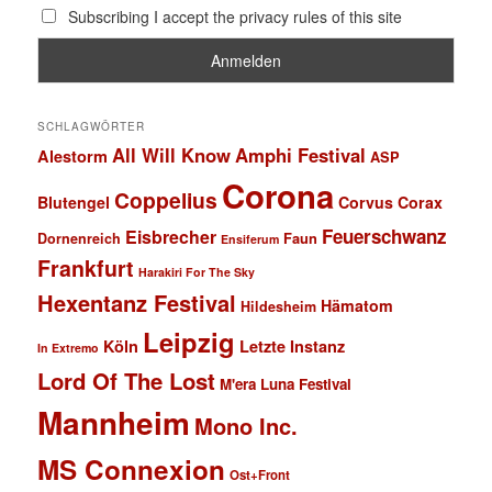
Subscribing I accept the privacy rules of this site
SCHLAGWÖRTER
All Will Know
Amphi Festival
Alestorm
ASP
Corona
Coppelius
Blutengel
Corvus Corax
Feuerschwanz
Eisbrecher
Faun
Dornenreich
Ensiferum
Frankfurt
Harakiri For The Sky
Hexentanz Festival
Hämatom
Hildesheim
Leipzig
Köln
Letzte Instanz
In Extremo
Lord Of The Lost
M'era Luna Festival
Mannheim
Mono Inc.
MS Connexion
Ost+Front