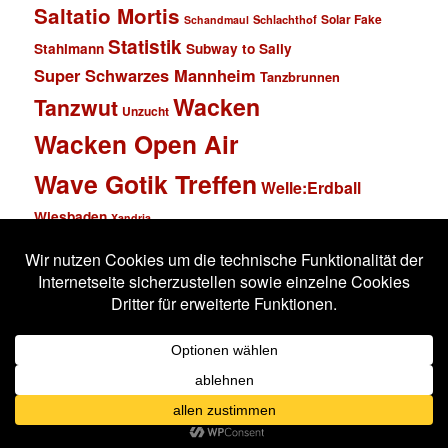
Saltatio Mortis
Solar Fake
Schlachthof
Schandmaul
Statistik
Stahlmann
Subway to Sally
Super Schwarzes Mannheim
Tanzbrunnen
Wacken
Tanzwut
Unzucht
Wacken Open Air
Wave Gotik Treffen
Welle:Erdball
Wiesbaden
Xandria
Impressum
Datenschutzerklärung
Stolz präsentiert von WordPress