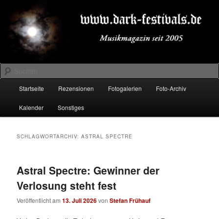
Zum
Zum
Musikmagazin seit 2005
primären
sekundären
Inhalt
Inhalt
springen
springen
DARK-FESTIVALS.DE
Suchen
Hauptmenü
Startseite
Rezensionen
Fotogalerien
Foto-Archiv
Kalender
Sonstiges
SCHLAGWORTARCHIV:
ASTRAL SPECTRE
Astral Spectre: Gewinner der
Verlosung steht fest
Veröffentlicht am
13. Juli 2026
von
Stefan Frühauf