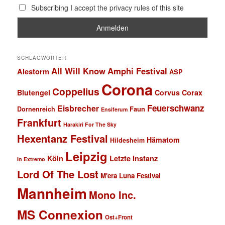
Subscribing I accept the privacy rules of this site
SCHLAGWÖRTER
All Will Know
Amphi Festival
Alestorm
ASP
Corona
Coppelius
Blutengel
Corvus Corax
Feuerschwanz
Eisbrecher
Faun
Dornenreich
Ensiferum
Frankfurt
Harakiri For The Sky
Hexentanz Festival
Hämatom
Hildesheim
Leipzig
Köln
Letzte Instanz
In Extremo
Lord Of The Lost
M'era Luna Festival
Mannheim
Mono Inc.
MS Connexion
Ost+Front