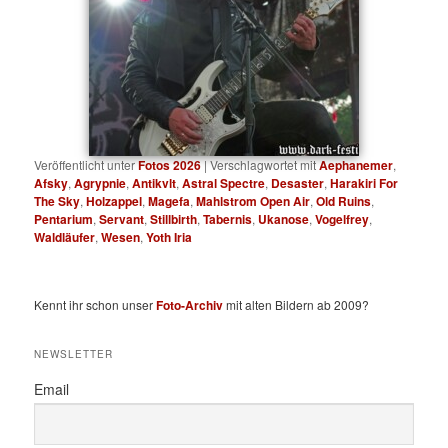
Veröffentlicht unter
Fotos 2026
|
Verschlagwortet mit
Aephanemer
,
Afsky
,
Agrypnie
,
Antikvlt
,
Astral Spectre
,
Desaster
,
Harakiri For
The Sky
,
Holzappel
,
Magefa
,
Mahlstrom Open Air
,
Old Ruins
,
Pentarium
,
Servant
,
Stillbirth
,
Tabernis
,
Ukanose
,
Vogelfrey
,
Waldläufer
,
Wesen
,
Yoth Iria
Kennt ihr schon unser
Foto-Archiv
mit alten Bildern ab 2009?
NEWSLETTER
Email