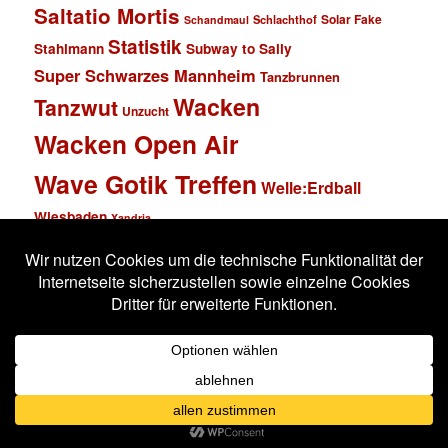
Saltatio Mortis
Solar Fake
Schlachthof
Schandmaul
Statistik
Stahlmann
Subway to Sally
Super Schwarzes Mannheim
Tanzbrunnen
Wacken
Tanzwut
Unzucht
Wacken Open Air
Wave Gotik Treffen
Welle:Erdball
Wiesbaden
Xandria
Impressum
Datenschutzerklärung
Stolz präsentiert von WordPress