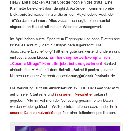
Heavy Metal packen Astral Spectre noch einiges drauf. Eine
Klarinette bereichert das Klangbild. Außerdem kommen breite
Elektronik-Schwaden hinzu, die an den Psychedelic Rock der
1970er-Jahre erinnern. Alles zusammen ergibt einen herrlich
abgedrehten Sound mit hohem Wiedererkennungswert.
Im April haben Astral Spectre in Eigenregie und ohne Plattenlabel
ihr neues Album „Cosmic Mirage“ herausgebracht. Die
„kosmische Erscheinung“
hält eine gute dreiviertel Stunde an und
umfasst sieben Lieder.
Ein handsigniertes Exemplar von
„Cosmic Mirage“ könnt ihr jetzt bei uns gewinnen!
Schickt
einfach eine E-Mail mit dem
Betreff „Astral Spectre“
, eurem
Namen und eurer Anschrift an
verlosung(at)dark-festivals.de .
Die Verlosung läuft bis einschließlich 12. Juli. Der Gewinner wird
auf unserer Startseite und
in unserem Newsletter
bekannt
gegeben. Alle im Rahmen der Verlosung gesammelten Daten
werden wieder gelöscht. Weitere Informationen dazu findet ihr
in
unserer Datenschutzerklärung
. Nur eine Teilnahme pro Person.