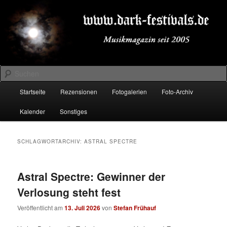
Zum
Zum
Musikmagazin seit 2005
primären
sekundären
Inhalt
Inhalt
springen
springen
DARK-FESTIVALS.DE
Suchen
Hauptmenü
Startseite
Rezensionen
Fotogalerien
Foto-Archiv
Kalender
Sonstiges
SCHLAGWORTARCHIV:
ASTRAL SPECTRE
Astral Spectre: Gewinner der
Verlosung steht fest
Veröffentlicht am
13. Juli 2026
von
Stefan Frühauf