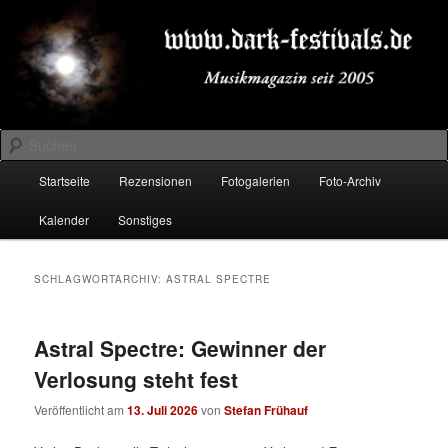
Zum
Zum
Musikmagazin seit 2005
primären
sekundären
Inhalt
Inhalt
springen
springen
DARK-FESTIVALS.DE
Suchen
Hauptmenü
Startseite
Rezensionen
Fotogalerien
Foto-Archiv
Kalender
Sonstiges
SCHLAGWORTARCHIV:
ASTRAL SPECTRE
Astral Spectre: Gewinner der
Verlosung steht fest
Veröffentlicht am
13. Juli 2026
von
Stefan Frühauf