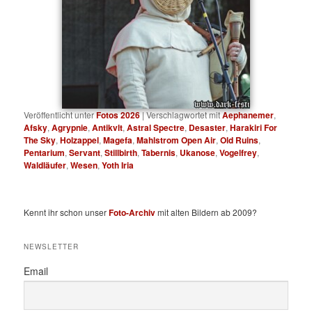
Veröffentlicht unter
Fotos 2026
|
Verschlagwortet mit
Aephanemer
,
Afsky
,
Agrypnie
,
Antikvlt
,
Astral Spectre
,
Desaster
,
Harakiri For
The Sky
,
Holzappel
,
Magefa
,
Mahlstrom Open Air
,
Old Ruins
,
Pentarium
,
Servant
,
Stillbirth
,
Tabernis
,
Ukanose
,
Vogelfrey
,
Waldläufer
,
Wesen
,
Yoth Iria
Kennt ihr schon unser
Foto-Archiv
mit alten Bildern ab 2009?
NEWSLETTER
Email