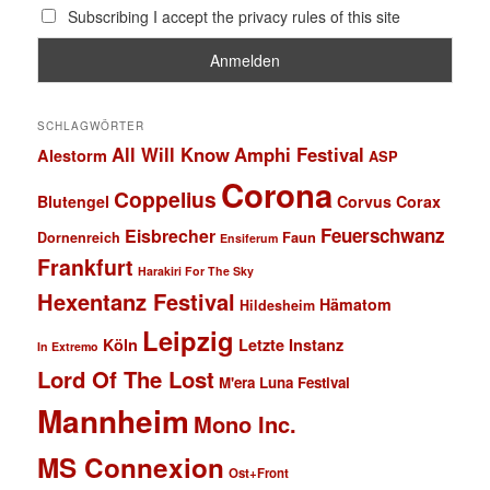
Subscribing I accept the privacy rules of this site
SCHLAGWÖRTER
All Will Know
Amphi Festival
Alestorm
ASP
Corona
Coppelius
Blutengel
Corvus Corax
Feuerschwanz
Eisbrecher
Faun
Dornenreich
Ensiferum
Frankfurt
Harakiri For The Sky
Hexentanz Festival
Hämatom
Hildesheim
Leipzig
Köln
Letzte Instanz
In Extremo
Lord Of The Lost
M'era Luna Festival
Mannheim
Mono Inc.
MS Connexion
Ost+Front