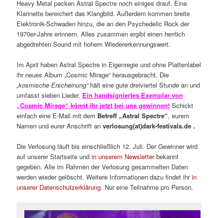
Heavy Metal packen Astral Spectre noch einiges drauf. Eine
Klarinette bereichert das Klangbild. Außerdem kommen breite
Elektronik-Schwaden hinzu, die an den Psychedelic Rock der
1970er-Jahre erinnern. Alles zusammen ergibt einen herrlich
abgedrehten Sound mit hohem Wiedererkennungswert.
Im April haben Astral Spectre in Eigenregie und ohne Plattenlabel
ihr neues Album „Cosmic Mirage“ herausgebracht. Die
„kosmische Erscheinung“
hält eine gute dreiviertel Stunde an und
umfasst sieben Lieder.
Ein handsigniertes Exemplar von
„Cosmic Mirage“ könnt ihr jetzt bei uns gewinnen!
Schickt
einfach eine E-Mail mit dem
Betreff „Astral Spectre“
, eurem
Namen und eurer Anschrift an
verlosung(at)dark-festivals.de .
Die Verlosung läuft bis einschließlich 12. Juli. Der Gewinner wird
auf unserer Startseite und
in unserem Newsletter
bekannt
gegeben. Alle im Rahmen der Verlosung gesammelten Daten
werden wieder gelöscht. Weitere Informationen dazu findet ihr
in
unserer Datenschutzerklärung
. Nur eine Teilnahme pro Person.