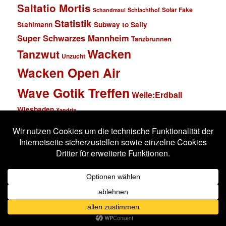
Saltatio Mortis
Solar Fake
Schlachthof
Schandmaul
Statistik
Stahlmann
Subway to Sally
Super Schwarzes Mannheim
Tanzbrunnen
Wacken
Tanzwut
Unzucht
Wacken Open Air
Wave Gotik Treffen
Welle:Erdball
Wiesbaden
Xandria
Impressum
Datenschutzerklärung
Stolz präsentiert von WordPress