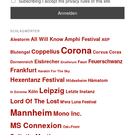
Subscribing I accept the privacy rules of this site
SCHLAGWÖRTER
All Will Know
Amphi Festival
Alestorm
ASP
Corona
Coppelius
Blutengel
Corvus Corax
Feuerschwanz
Eisbrecher
Faun
Dornenreich
Ensiferum
Frankfurt
Harakiri For The Sky
Hexentanz Festival
Hämatom
Hildesheim
Leipzig
Köln
Letzte Instanz
In Extremo
Lord Of The Lost
M'era Luna Festival
Mannheim
Mono Inc.
MS Connexion
Ost+Front