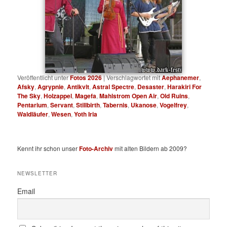
Veröffentlicht unter
Fotos 2026
|
Verschlagwortet mit
Aephanemer
,
Afsky
,
Agrypnie
,
Antikvlt
,
Astral Spectre
,
Desaster
,
Harakiri For
The Sky
,
Holzappel
,
Magefa
,
Mahlstrom Open Air
,
Old Ruins
,
Pentarium
,
Servant
,
Stillbirth
,
Tabernis
,
Ukanose
,
Vogelfrey
,
Waldläufer
,
Wesen
,
Yoth Iria
Kennt ihr schon unser
Foto-Archiv
mit alten Bildern ab 2009?
NEWSLETTER
Email