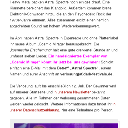
Heavy Metal packen Astral Spectre noch einiges drauf. Eine
Klarinette bereichert das Klangbild. Außerdem kommen breite
Elektronik-Schwaden hinzu, die an den Psychedelic Rock der
1970er-Jahre erinnern. Alles zusammen ergibt einen herrlich
abgedrehten Sound mit hohem Wiedererkennungswert.
Im April haben Astral Spectre in Eigenregie und ohne Plattenlabel
ihr neues Album „Cosmic Mirage“ herausgebracht. Die
„kosmische Erscheinung“
hält eine gute dreiviertel Stunde an und
umfasst sieben Lieder.
Ein handsigniertes Exemplar von
„Cosmic Mirage“ könnt ihr jetzt bei uns gewinnen!
Schickt
einfach eine E-Mail mit dem
Betreff „Astral Spectre“
, eurem
Namen und eurer Anschrift an
verlosung(at)dark-festivals.de .
Die Verlosung läuft bis einschließlich 12. Juli. Der Gewinner wird
auf unserer Startseite und
in unserem Newsletter
bekannt
gegeben. Alle im Rahmen der Verlosung gesammelten Daten
werden wieder gelöscht. Weitere Informationen dazu findet ihr
in
unserer Datenschutzerklärung
. Nur eine Teilnahme pro Person.