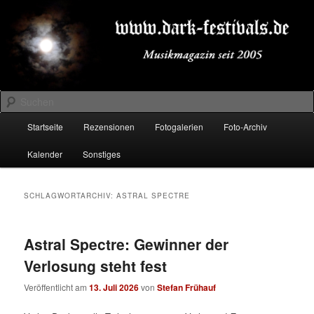
Zum
Zum
Musikmagazin seit 2005
primären
sekundären
Inhalt
Inhalt
springen
springen
DARK-FESTIVALS.DE
Suchen
Hauptmenü
Startseite
Rezensionen
Fotogalerien
Foto-Archiv
Kalender
Sonstiges
SCHLAGWORTARCHIV:
ASTRAL SPECTRE
Astral Spectre: Gewinner der
Verlosung steht fest
Veröffentlicht am
13. Juli 2026
von
Stefan Frühauf