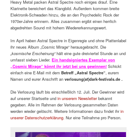
Heavy Metal packen Astral Spectre noch einiges drauf. Eine
Klarinette bereichert das Klangbild. Außerdem kommen breite
Elektronik-Schwaden hinzu, die an den Psychedelic Rock der
1970er-Jahre erinnern. Alles zusammen ergibt einen herrlich
abgedrehten Sound mit hohem Wiedererkennungswert.
Im April haben Astral Spectre in Eigenregie und ohne Plattenlabel
ihr neues Album „Cosmic Mirage“ herausgebracht. Die
„kosmische Erscheinung“
hält eine gute dreiviertel Stunde an und
umfasst sieben Lieder.
Ein handsigniertes Exemplar von
„Cosmic Mirage“ könnt ihr jetzt bei uns gewinnen!
Schickt
einfach eine E-Mail mit dem
Betreff „Astral Spectre“
, eurem
Namen und eurer Anschrift an
verlosung(at)dark-festivals.de .
Die Verlosung läuft bis einschließlich 12. Juli. Der Gewinner wird
auf unserer Startseite und
in unserem Newsletter
bekannt
gegeben. Alle im Rahmen der Verlosung gesammelten Daten
werden wieder gelöscht. Weitere Informationen dazu findet ihr
in
unserer Datenschutzerklärung
. Nur eine Teilnahme pro Person.