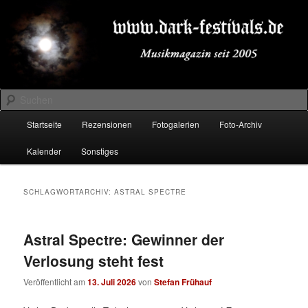
Zum
Zum
Musikmagazin seit 2005
primären
sekundären
Inhalt
Inhalt
springen
springen
DARK-FESTIVALS.DE
Suchen
Hauptmenü
Startseite
Rezensionen
Fotogalerien
Foto-Archiv
Kalender
Sonstiges
SCHLAGWORTARCHIV:
ASTRAL SPECTRE
Astral Spectre: Gewinner der
Verlosung steht fest
Veröffentlicht am
13. Juli 2026
von
Stefan Frühauf