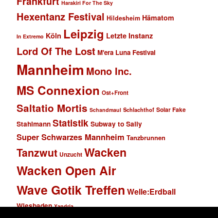
Frankfurt
Harakiri For The Sky
Hexentanz Festival
Hämatom
Hildesheim
Leipzig
Köln
Letzte Instanz
In Extremo
Lord Of The Lost
M'era Luna Festival
Mannheim
Mono Inc.
MS Connexion
Ost+Front
Saltatio Mortis
Solar Fake
Schlachthof
Schandmaul
Statistik
Stahlmann
Subway to Sally
Super Schwarzes Mannheim
Tanzbrunnen
Wacken
Tanzwut
Unzucht
Wacken Open Air
Wave Gotik Treffen
Welle:Erdball
Wiesbaden
Xandria