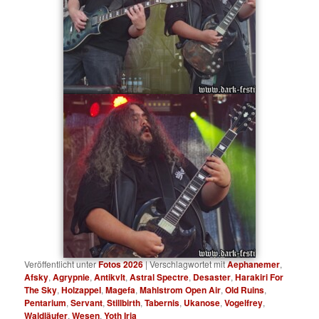
Veröffentlicht unter
Fotos 2026
|
Verschlagwortet mit
Aephanemer
,
Afsky
,
Agrypnie
,
Antikvlt
,
Astral Spectre
,
Desaster
,
Harakiri For
The Sky
,
Holzappel
,
Magefa
,
Mahlstrom Open Air
,
Old Ruins
,
Pentarium
,
Servant
,
Stillbirth
,
Tabernis
,
Ukanose
,
Vogelfrey
,
Waldläufer
,
Wesen
,
Yoth Iria