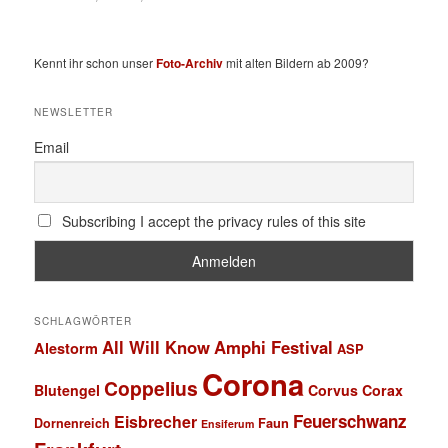
Kennt ihr schon unser
Foto-Archiv
mit alten Bildern ab 2009?
NEWSLETTER
Email
Subscribing I accept the privacy rules of this site
SCHLAGWÖRTER
All Will Know
Amphi Festival
Alestorm
ASP
Corona
Coppelius
Blutengel
Corvus Corax
Feuerschwanz
Eisbrecher
Faun
Dornenreich
Ensiferum